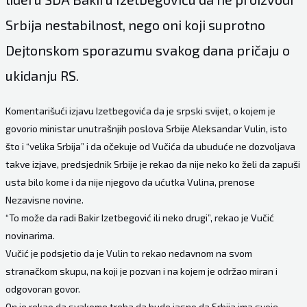
Srbija nestabilnost, nego oni koji suprotno
Dejtonskom sporazumu svakog dana pričaju o
ukidanju RS.
Komentarišući izjavu Izetbegovića da je srpski svijet, o kojem je
govorio ministar unutrašnjih poslova Srbije Aleksandar Vulin, isto
što i “velika Srbija” i da očekuje od Vučića da ubuduće ne dozvoljava
takve izjave, predsjednik Srbije je rekao da nije neko ko želi da zapuši
usta bilo kome i da nije njegovo da ućutka Vulina, prenose
Nezavisne novine.
“To može da radi Bakir Izetbegović ili neko drugi”, rekao je Vučić
novinarima.
Vučić je podsjetio da je Vulin to rekao nedavnom na svom
stranačkom skupu, na koji je pozvan i na kojem je održao miran i
odgovoran govor.
On je rekao da svakome treba da bude jasno da Srbija ima svoje