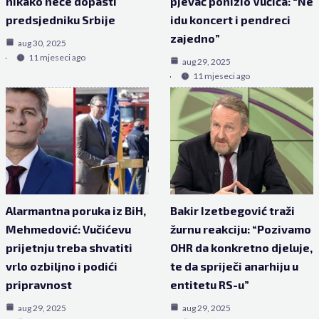
nikako neće dopasti
pjevač ponizio Vučića: “Ne
predsjedniku Srbije
idu koncert i pendreci
zajedno”
aug 30, 2025
11 mjeseci ago
aug 29, 2025
11 mjeseci ago
Alarmantna poruka iz BiH,
Bakir Izetbegović traži
Mehmedović: Vučićevu
žurnu reakciju: “Pozivamo
prijetnju treba shvatiti
OHR da konkretno djeluje,
vrlo ozbiljno i podići
te da spriječi anarhiju u
pripravnost
entitetu RS-u”
aug 29, 2025
aug 29, 2025