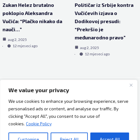
Zukan Helez brutalno
Političar iz Srbije kontra
poklopio Aleksandra
Vučićevih izjava o
Vučića: “Plačko nikako da
Dodikovoj presudi:
nauči…”
“Prekršio je
međunarodno pravo”
aug 2, 2025
12 mjeseci ago
aug 2, 2025
12 mjeseci ago
We value your privacy
Copyright © 2026 Bh Dijaspora.
We use cookies to enhance your browsing experience, serve
O nama
personalised ads or content, and analyse our traffic. By
Marketing
clicking "Accept All", you consent to our use of
Uslovi korištenja
cookies.
Cookie Policy
Impressum
Kontakt
Customise
Reject All
Accept All