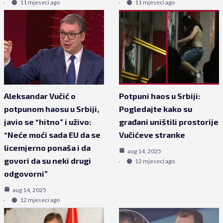
11 mjeseci ago
11 mjeseci ago
Aleksandar Vučić o
Potpuni haos u Srbiji:
potpunom haosu u Srbiji,
Pogledajte kako su
javio se “hitno” i uživo:
građani uništili prostorije
“Neće moći sada EU da se
Vučićeve stranke
licemjerno ponaša i da
aug 14, 2025
govori da su neki drugi
12 mjeseci ago
odgovorni”
aug 14, 2025
12 mjeseci ago