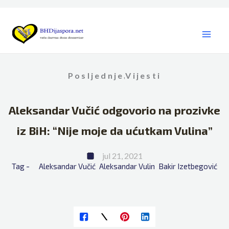
Skip
to
content
Posljednje
Vijesti
,
Aleksandar Vučić odgovorio na prozivke
iz BiH: “Nije moje da ućutkam Vulina”
jul 21, 2021
Tag - 
Aleksandar Vučić
Aleksandar Vulin
Bakir Izetbegović