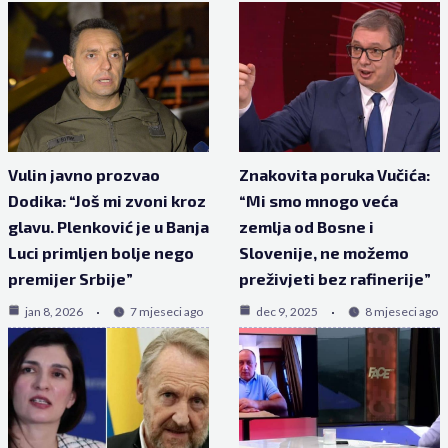
Vulin javno prozvao
Znakovita poruka Vučića:
Dodika: “Još mi zvoni kroz
“Mi smo mnogo veća
glavu. Plenković je u Banja
zemlja od Bosne i
Luci primljen bolje nego
Slovenije, ne možemo
premijer Srbije”
preživjeti bez rafinerije”
jan 8, 2026
7 mjeseci ago
dec 9, 2025
8 mjeseci ago