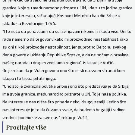
granice, koje su međunarodno priznate u UN, i da su to jedine granice
koje je interesuju, računajući Kosovo i Metohiju kao dio Srbije u
skladu sa Rezolucijom 1244.
“I to neću da ponavljam i da se izvinjavam nikome i nikada više. Oni to
rade namerno da bi govorili kako mi proizvodimo nestabilnost, iako
su oni ti koji proizvode nestabilnost, jer suprotno Dejtonu svakog
dana govore o ukidanju Republike Srpske, a da ne pričam o pravima
našeg naroda u drugim zemljama regiona”, istakao je Vučić.
On je rekao da je Vulin govorio ono što misli na svom stranačkom
skupu i to treba pitati njega.
“Ono što je zvanična politika Sribje i ono što predstavlja je da Srbija
ima svoje granice, međunarodno priznate u UN. To je naša politika.
Ne interesuje nas ništa što pripada nekoj drugoj zemlji. Jedino što
nas interesuje je to da čuvamo svoje, da budemo bogatiji i radimo
vredno i borimo se za sve nas”, rekao je Vučić.
Pročitajte više