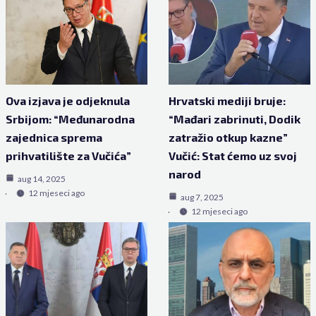
Ova izjava je odjeknula
Hrvatski mediji bruje:
Srbijom: “Međunarodna
“Mađari zabrinuti, Dodik
zajednica sprema
zatražio otkup kazne”
prihvatilište za Vučića”
Vučić: Stat ćemo uz svoj
narod
aug 14, 2025
12 mjeseci ago
aug 7, 2025
12 mjeseci ago