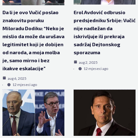
Da li je ovo Vučić poslao
Erol Avdović odbrusio
znakovitu poruku
predsjedniku Srbije: Vučić
Miloradu Dodiku: “Neko je
nije nadležan da
mislio da može da urušava
iskrivljuje ili prekraja
legitimitet koji je dobijen
sadržaj Dejtonskog
od naroda, a moja molba
sporazuma
je, samo mirno i bez
aug 2, 2025
ikakve eskalacije”
12 mjeseci ago
aug 6, 2025
12 mjeseci ago