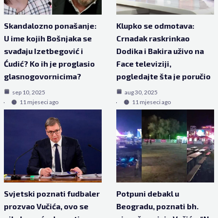
Skandalozno ponašanje:
Klupko se odmotava:
U ime kojih Bošnjaka se
Crnadak raskrinkao
svađaju Izetbegović i
Dodika i Bakira uživo na
Ćudić? Ko ih je proglasio
Face televiziji,
glasnogovornicima?
pogledajte šta je poručio
sep 10, 2025
aug 30, 2025
11 mjeseci ago
11 mjeseci ago
Svjetski poznati fudbaler
Potpuni debakl u
prozvao Vučića, ovo se
Beogradu, poznati bh.