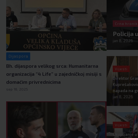
Crna hroni
Policija
jan 8, 2026
Dijaspora
Bh. dijaspora velikog srca: Humanitarna
Vijesti
organizacija “4 Life” u zajedničkoj misiji s
Direktor Gra
domaćim privrednicima
Kuprešaković
sep 16, 2025
napada na g
jan 8, 2026
Vijesti
Okupljanje u