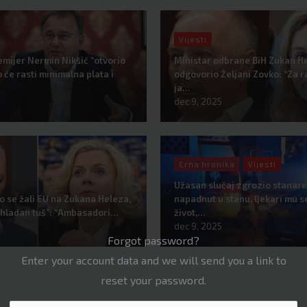
Vijesti
emijer Nermin Nikšić “otvorio
Ministar odbrane BiH Zukan He
o će rasti minimalna plata i
odgovorio Željani Zovko: “Za ra
ja…
dec 9, 2025
Crna hronika
Vijesti
Užasan slučaj zgrozio stanar
o se žali EU na Zukana Heleza,
napadnut u stanu, ljekari mu s
e “hladan tuš”: “Ambasadori…
život,…
dec 9, 2025
Forgot password?
Enter your account data and we will send you a link to
reset your password.