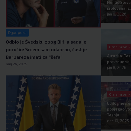
Nenad Stevan
izolovana i
jan 8, 2026
Dijaspora
Odbio je Švedsku zbog BiH, a sada je
Crna hroni
poručio: Srcem sam odabrao, čast je
Austrija: Te
Barbareza imati za “šefa”
prevrnuo se 
maj 26, 2025
jan 8, 2026
Crna hroni
Epilog nesre
pobjegao voz
Tešnja…
dec 10, 2025