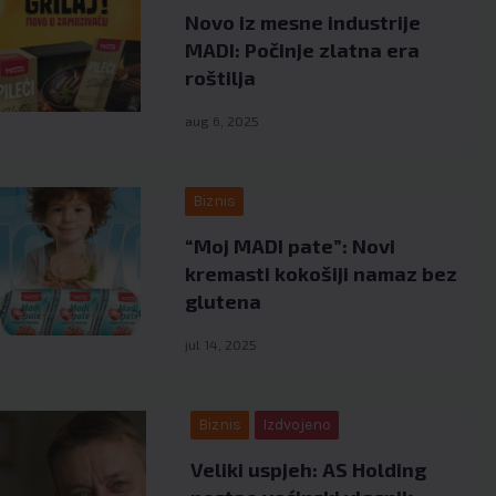
Novo iz mesne industrije
MADI: Počinje zlatna era
roštilja
aug 6, 2025
Biznis
“Moj MADI pate”: Novi
kremasti kokošiji namaz bez
glutena
jul 14, 2025
Biznis
Izdvojeno
Veliki uspjeh: AS Holding