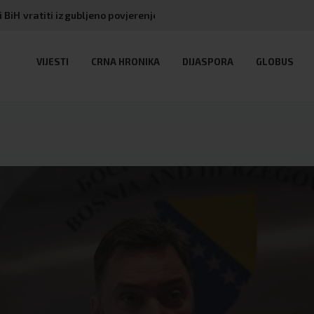
amćen diplomatski skandal i obrukao Bosnu i Hercegovinu
VIJESTI
CRNA HRONIKA
DIJASPORA
GLOBUS