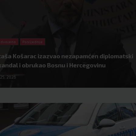
zdvojeno
Posljednje
taša Košarac izazvao nezapamćen diplomatski
kandal i obrukao Bosnu i Hercegovinu
l 25, 2026