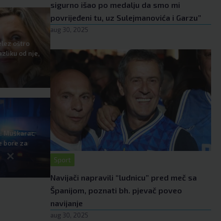
sigurno išao po medalju da smo mi
povrijeđeni tu, uz Sulejmanovića i Garzu”
aug 30, 2025
lez oštro
zliku od nje,
e: Muškarac
e bore za
×
Sport
Navijači napravili “ludnicu” pred meč sa
Španijom, poznati bh. pjevač poveo
navijanje
aug 30, 2025