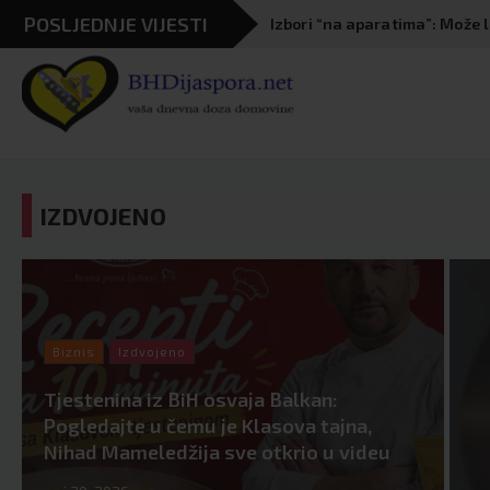
Skip
POSLJEDNJE VIJESTI
Staša Košarac izazvao nezap
to
content
IZDVOJENO
Biznis
Izdvojeno
Tjestenina iz BiH osvaja Balkan:
Pogledajte u čemu je Klasova tajna,
Nihad Mameledžija sve otkrio u videu