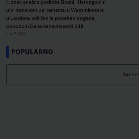
U znak snažne podrške Bosni i Hercegovini,
u britanskom parlamentu u Westminsteru
u Londonu održan je poseban događaj
povodom Dana nezavisnosti BiH!
mar 7, 2025
POPULARNO
No Po