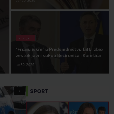
apr 20, 2026
Izdvojeno
“Frcaju iskre” u Predsjedništvu BiH: Izbio
žestok javni sukob Bećirovića i Komšića
jan 30, 2026
SPORT
P
N
r
e
e
x
v
t
i
o