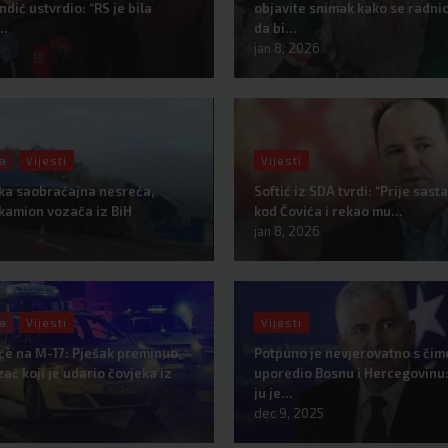
dić ustvrdio: “RS je bila
objavite snimak kako se radnic
z…
da bi…
jan 8, 2026
ka
Vijesti
Vijesti
ška saobraćajna nesreća,
Softić iz SDA tvrdi: “Prije sast
kamion vozača iz BiH
kod Čovića i rekao mu…
jan 8, 2026
ka
Vijesti
Vijesti
će na M-17: Pješak preminuo,
Potpuno je nevjerovatno s čime
ač koji je udario čovjeka iz
uporedio Bosnu i Hercegovinu:
ju je…
dec 9, 2025