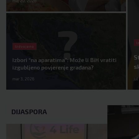
maj 20, 2026
I
Izdvojeno
S
Izbori “na aparatima”: Može li BiH vratiti
s
izgubljeno povjerenje građana?
mar 3, 2026
ju
DIJASPORA