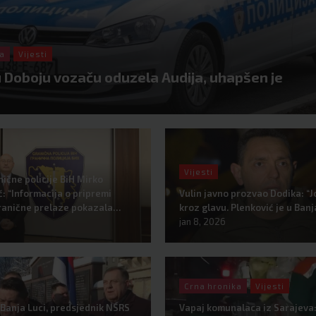
ka
Vijesti
 u Doboju vozaču oduzela Audija, uhapšen je
Vijesti
nične policije BiH Mirko
: “Informacija o pripremi
Vulin javno prozvao Dodika: “J
ranične prelaze pokazala…
kroz glavu. Plenković je u Ban
jan 8, 2026
Crna hronika
Vijesti
 Banja Luci, predsjednik NSRS
Vapaj komunalaca iz Sarajeva: