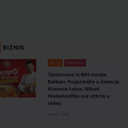
BIZNIS
Biznis
Izdvojeno
Tjestenina iz BiH osvaja
Balkan: Pogledajte u čemu je
Klasova tajna, Nihad
Mameledžija sve otkrio u
videu
maj 20, 2026