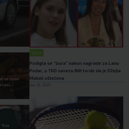
u
s
Sport
Podigla se “bura” nakon nagrade za Lanu
Pudar, u TKD savezu BiH tvrde da je Džejla
Makaš oštećena
oš mi zvoni
ja Luci…
dec 10, 2025
 “Evo