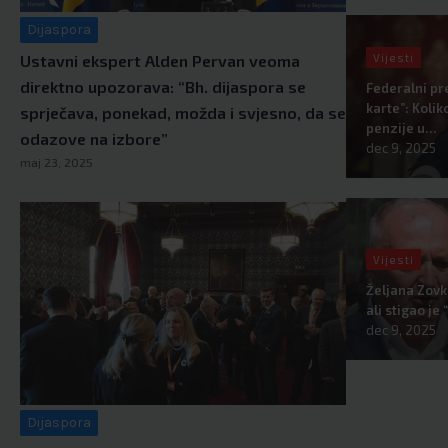
Dijaspora
Vijesti
Ustavni ekspert Alden Pervan veoma
direktno upozorava: “Bh. dijaspora se
Federalni pr
karte”: Kolik
sprječava, ponekad, možda i svjesno, da se
penzije u…
odazove na izbore”
dec 9, 2025
maj 23, 2025
Vijesti
Željana Zovk
ali stigao j
dec 9, 2025
Dijaspora