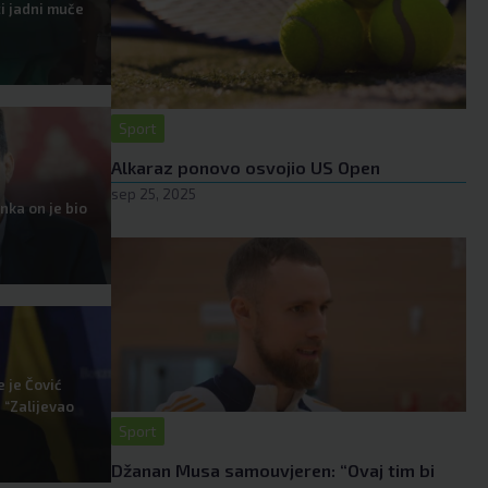
i jadni muče
Sport
Alkaraz ponovo osvojio US Open
sep 25, 2025
anka on je bio
 je Čović
 “Zalijevao
Sport
Džanan Musa samouvjeren: “Ovaj tim bi