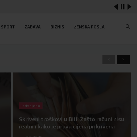
Sear
SPORT
ZABAVA
BIZNIS
ŽENSKA POSLA
Previous
Next
Izdvojeno
Skriveni troškovi u BiH: Zašto računi nisu
realni i kako je prava cijena prikrivena