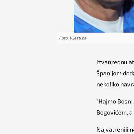
Foto, Vijesti.ba
Izvanrednu at
Španijom dodat
nekoliko navr
“Hajmo Bosni,
Begovićem, a 
Najvatreniji n