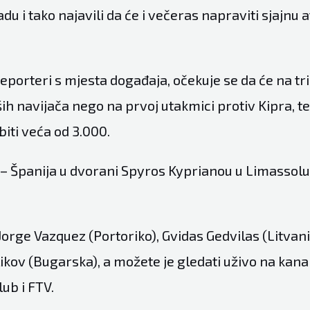
jadu i tako najavili da će i večeras napraviti sjajnu
reporteri s mjesta događaja, očekuje se da će na tr
ih navijača nego na prvoj utakmici protiv Kipra, te
iti veća od 3.000.
– Španija u dvorani Spyros Kyprianou u Limassolu
Jorge Vazquez (Portoriko), Gvidas Gedvilas (Litvanij
likov (Bugarska), a možete je gledati uživo na kan
lub i FTV.