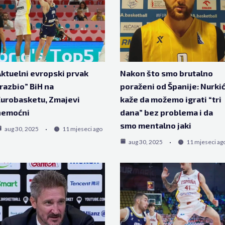
ktuelni evropski prvak
Nakon što smo brutalno
razbio” BiH na
poraženi od Španije: Nurki
urobasketu, Zmajevi
kaže da možemo igrati “tri
nemoćni
dana” bez problema i da
smo mentalno jaki
aug 30, 2025
11 mjeseci ago
aug 30, 2025
11 mjeseci ag