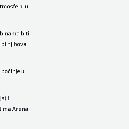
 atmosferu u
ibinama biti
 bi njihova
 počinje u
a) i
alima Arena