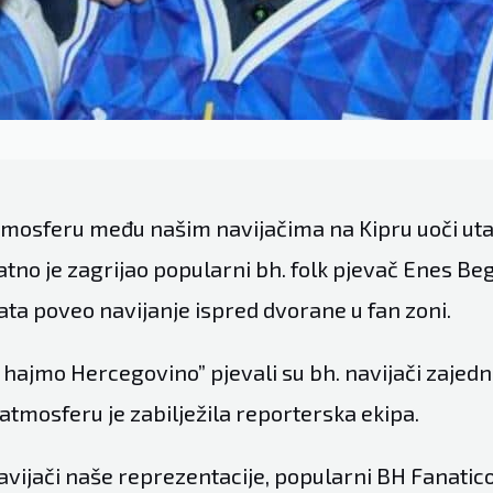
mosferu među našim navijačima na Kipru uoči ut
no je zagrijao popularni bh. folk pjevač Enes Bego
ata poveo navijanje ispred dvorane u fan zoni.
 hajmo Hercegovino” pjevali su bh. navijači zajedn
atmosferu je zabilježila reporterska ekipa.
avijači naše reprezentacije, popularni BH Fanatic