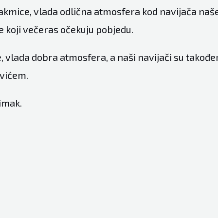
utakmice, vlada odlična atmosfera kod navijača naš
e koji večeras očekuju pobjedu.
, vlada dobra atmosfera, a naši navijači su također
vićem.
imak.