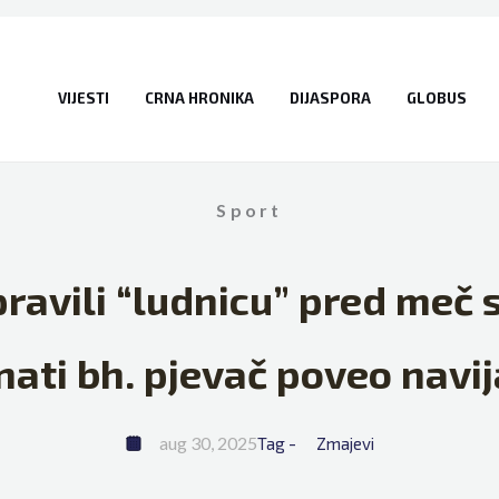
VIJESTI
CRNA HRONIKA
DIJASPORA
GLOBUS
Sport
pravili “ludnicu” pred meč 
nati bh. pjevač poveo navij
aug 30, 2025
Tag - 
Zmajevi