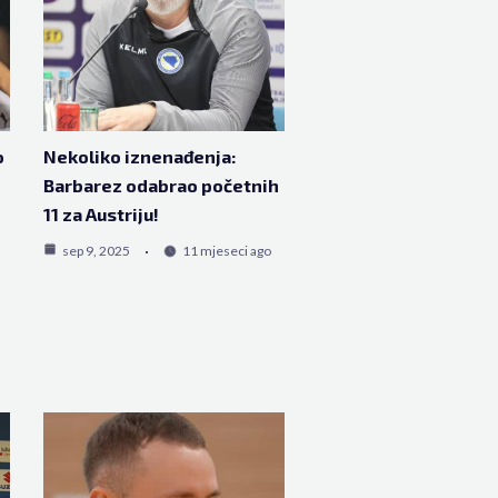
o
Nekoliko iznenađenja:
Barbarez odabrao početnih
11 za Austriju!
sep 9, 2025
11 mjeseci ago