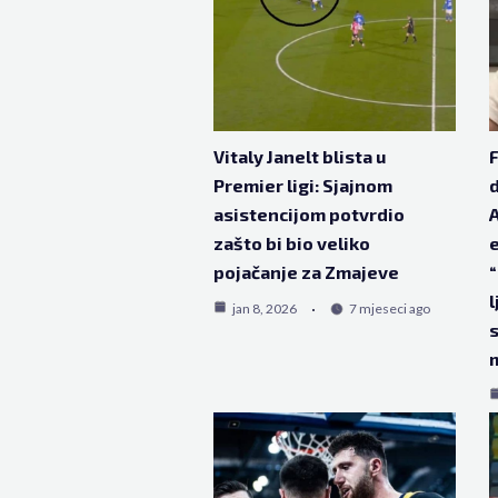
Vitaly Janelt blista u
F
Premier ligi: Sjajnom
d
asistencijom potvrdio
A
zašto bi bio veliko
e
pojačanje za Zmajeve
“
l
jan 8, 2026
7 mjeseci ago
s