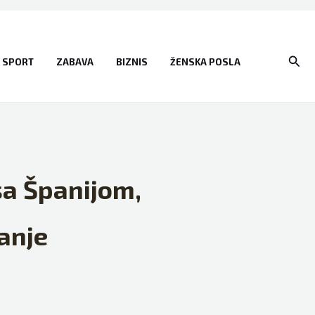
Sear
SPORT
ZABAVA
BIZNIS
ŽENSKA POSLA
sa Španijom,
anje