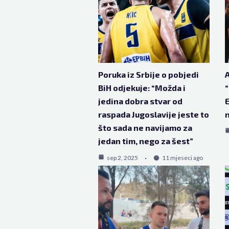
Poruka iz Srbije o pobjedi
A
BiH odjekuje: “Možda i
“
jedina dobra stvar od
E
raspada Jugoslavije jeste to
što sada ne navijamo za
jedan tim, nego za šest”
sep 2, 2025
11 mjeseci ago