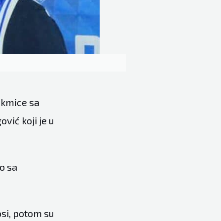
akmice sa
vić koji je u
o sa
osi, potom su