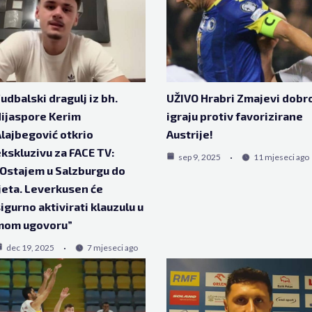
udbalski dragulj iz bh.
UŽIVO Hrabri Zmajevi dobr
ijaspore Kerim
igraju protiv favorizirane
lajbegović otkrio
Austrije!
kskluzivu za FACE TV:
sep 9, 2025
11 mjeseci ago
Ostajem u Salzburgu do
jeta. Leverkusen će
igurno aktivirati klauzulu u
mom ugovoru”
dec 19, 2025
7 mjeseci ago