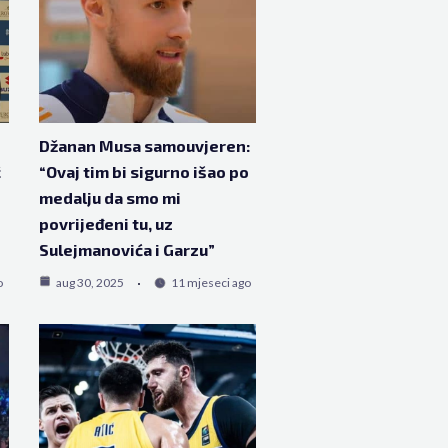
Džanan Musa samouvjeren:
ć
“Ovaj tim bi sigurno išao po
medalju da smo mi
povrijeđeni tu, uz
Sulejmanovića i Garzu”
o
aug 30, 2025
11 mjeseci ago