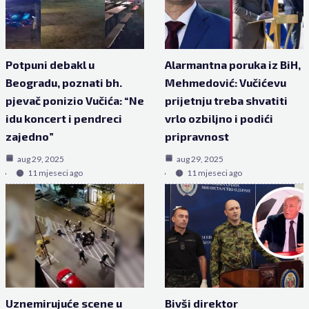
Potpuni debakl u
Alarmantna poruka iz BiH,
Beogradu, poznati bh.
Mehmedović: Vučićevu
pjevač ponizio Vučića: “Ne
prijetnju treba shvatiti
idu koncert i pendreci
vrlo ozbiljno i podići
zajedno”
pripravnost
aug 29, 2025
aug 29, 2025
11 mjeseci ago
11 mjeseci ago
Uznemirujuće scene u
Bivši direktor