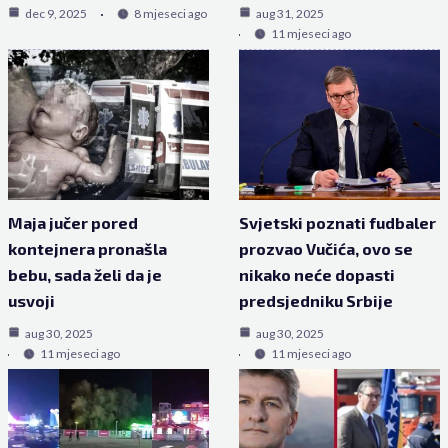
dec 9, 2025
8 mjeseci ago
aug 31, 2025
11 mjeseci ago
Maja jučer pored
Svjetski poznati fudbaler
kontejnera pronašla
prozvao Vučića, ovo se
bebu, sada želi da je
nikako neće dopasti
usvoji
predsjedniku Srbije
aug 30, 2025
aug 30, 2025
11 mjeseci ago
11 mjeseci ago