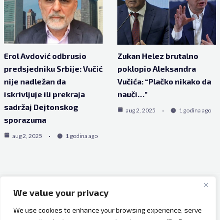
Erol Avdović odbrusio
Zukan Helez brutalno
predsjedniku Srbije: Vučić
poklopio Aleksandra
nije nadležan da
Vučića: “Plačko nikako da
iskrivljuje ili prekraja
nauči…”
sadržaj Dejtonskog
aug 2, 2025
1 godina ago
sporazuma
aug 2, 2025
1 godina ago
We value your privacy
Copyright © 2026 Bh Dijaspora.
We use cookies to enhance your browsing experience, serve
O nama