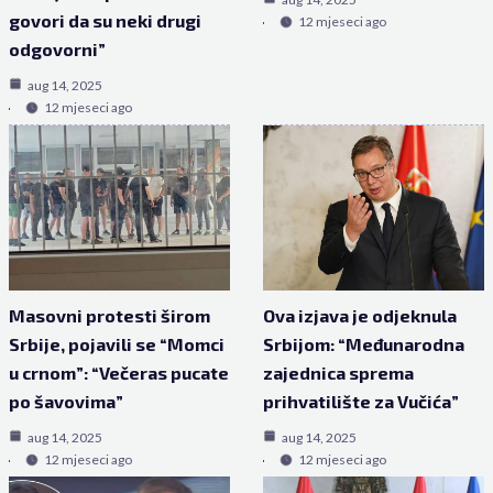
govori da su neki drugi
12 mjeseci ago
odgovorni”
aug 14, 2025
12 mjeseci ago
Masovni protesti širom
Ova izjava je odjeknula
Srbije, pojavili se “Momci
Srbijom: “Međunarodna
u crnom”: “Večeras pucate
zajednica sprema
po šavovima”
prihvatilište za Vučića”
aug 14, 2025
aug 14, 2025
12 mjeseci ago
12 mjeseci ago