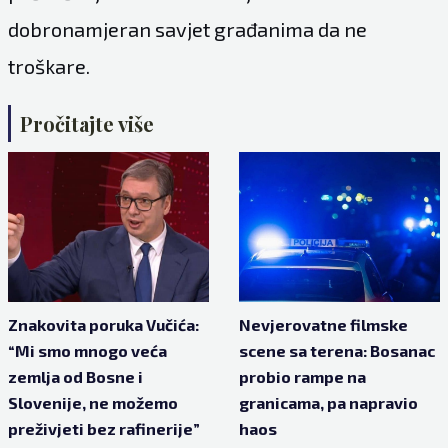
dobronamjeran savjet građanima da ne
troškare.
Pročitajte više
Znakovita poruka Vučića:
Nevjerovatne filmske
“Mi smo mnogo veća
scene sa terena: Bosanac
zemlja od Bosne i
probio rampe na
Slovenije, ne možemo
granicama, pa napravio
preživjeti bez rafinerije”
haos