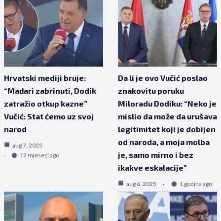
Hrvatski mediji bruje:
Da li je ovo Vučić poslao
“Mađari zabrinuti, Dodik
znakovitu poruku
zatražio otkup kazne”
Miloradu Dodiku: “Neko je
Vučić: Stat ćemo uz svoj
mislio da može da urušava
narod
legitimitet koji je dobijen
od naroda, a moja molba
aug 7, 2025
je, samo mirno i bez
12 mjeseci ago
ikakve eskalacije”
aug 6, 2025
1 godina ago