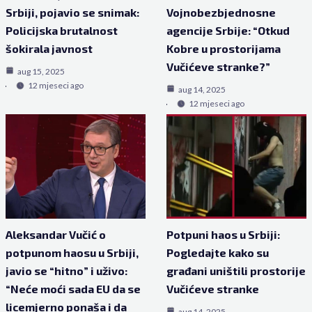
Srbiji, pojavio se snimak:
Vojnobezbjednosne
Policijska brutalnost
agencije Srbije: “Otkud
šokirala javnost
Kobre u prostorijama
Vučićeve stranke?”
aug 15, 2025
12 mjeseci ago
aug 14, 2025
12 mjeseci ago
Aleksandar Vučić o
Potpuni haos u Srbiji:
potpunom haosu u Srbiji,
Pogledajte kako su
javio se “hitno” i uživo:
građani uništili prostorije
“Neće moći sada EU da se
Vučićeve stranke
licemjerno ponaša i da
aug 14, 2025