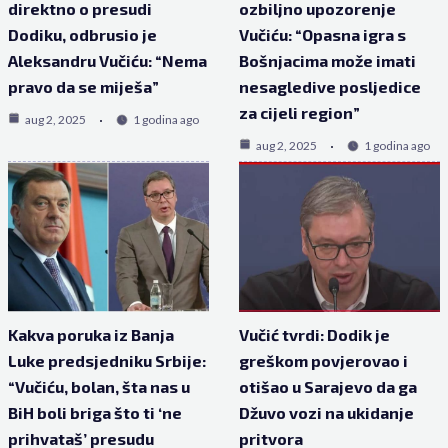
direktno o presudi
ozbiljno upozorenje
Dodiku, odbrusio je
Vučiću: “Opasna igra s
Aleksandru Vučiću: “Nema
Bošnjacima može imati
pravo da se miješa”
nesagledive posljedice
za cijeli region”
aug 2, 2025
1 godina ago
aug 2, 2025
1 godina ago
Kakva poruka iz Banja
Vučić tvrdi: Dodik je
Luke predsjedniku Srbije:
greškom povjerovao i
“Vučiću, bolan, šta nas u
otišao u Sarajevo da ga
BiH boli briga što ti ‘ne
Džuvo vozi na ukidanje
prihvataš’ presudu
pritvora