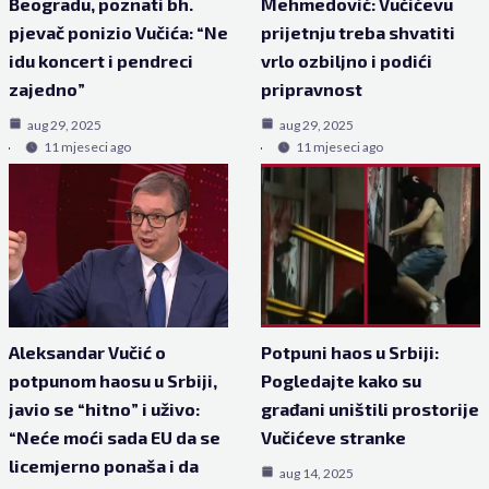
Beogradu, poznati bh.
Mehmedović: Vučićevu
pjevač ponizio Vučića: “Ne
prijetnju treba shvatiti
idu koncert i pendreci
vrlo ozbiljno i podići
zajedno”
pripravnost
aug 29, 2025
aug 29, 2025
11 mjeseci ago
11 mjeseci ago
Aleksandar Vučić o
Potpuni haos u Srbiji:
potpunom haosu u Srbiji,
Pogledajte kako su
javio se “hitno” i uživo:
građani uništili prostorije
“Neće moći sada EU da se
Vučićeve stranke
licemjerno ponaša i da
aug 14, 2025