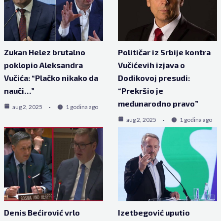
Zukan Helez brutalno
Političar iz Srbije kontra
poklopio Aleksandra
Vučićevih izjava o
Vučića: “Plačko nikako da
Dodikovoj presudi:
nauči…”
“Prekršio je
međunarodno pravo”
aug 2, 2025
1 godina ago
aug 2, 2025
1 godina ago
Denis Bećirović vrlo
Izetbegović uputio