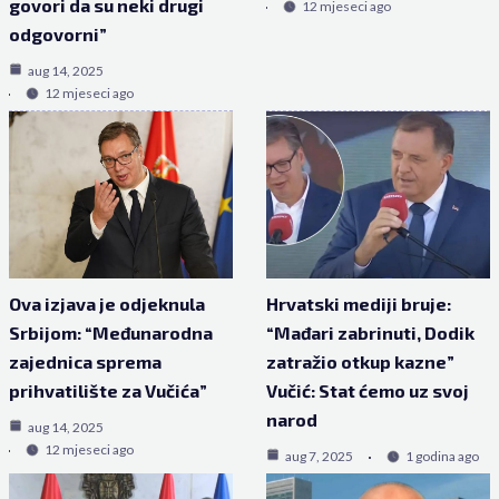
govori da su neki drugi
12 mjeseci ago
odgovorni”
aug 14, 2025
12 mjeseci ago
Ova izjava je odjeknula
Hrvatski mediji bruje:
Srbijom: “Međunarodna
“Mađari zabrinuti, Dodik
zajednica sprema
zatražio otkup kazne”
prihvatilište za Vučića”
Vučić: Stat ćemo uz svoj
narod
aug 14, 2025
12 mjeseci ago
aug 7, 2025
1 godina ago