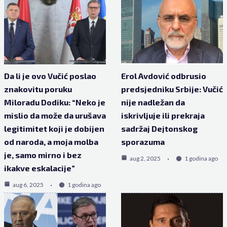
Da li je ovo Vučić poslao
Erol Avdović odbrusio
znakovitu poruku
predsjedniku Srbije: Vučić
Miloradu Dodiku: “Neko je
nije nadležan da
mislio da može da urušava
iskrivljuje ili prekraja
legitimitet koji je dobijen
sadržaj Dejtonskog
od naroda, a moja molba
sporazuma
je, samo mirno i bez
aug 2, 2025
1 godina ago
ikakve eskalacije”
aug 6, 2025
1 godina ago