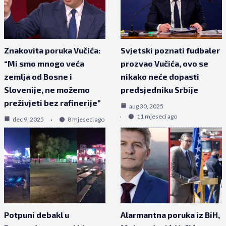
Znakovita poruka Vučića:
Svjetski poznati fudbaler
“Mi smo mnogo veća
prozvao Vučića, ovo se
zemlja od Bosne i
nikako neće dopasti
Slovenije, ne možemo
predsjedniku Srbije
preživjeti bez rafinerije”
aug 30, 2025
11 mjeseci ago
dec 9, 2025
8 mjeseci ago
Potpuni debakl u
Alarmantna poruka iz BiH,