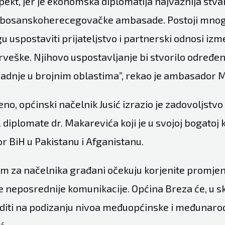
ekt, jer je ekonomska diplomatija najvažnija stva
i bosanskoherecegovačke ambasade. Postoji mnogo
 uspostaviti prijateljstvo i partnerski odnosi izm
rveške. Njihovo uspostavljanje bi stvorilo određen
adnje u brojnim oblastima”, rekao je ambasador 
no, općinski načelnik Jusić izrazio je zadovoljstv
 diplomate dr. Makarevića koji je u svojoj bogatoj k
 BiH u Pakistanu i Afganistanu.
m za načelnika građani očekuju korjenite promjen
e neposrednije komunikacije. Općina Breza će, u s
diti na podizanju nivoa međuopćinske i međunarod