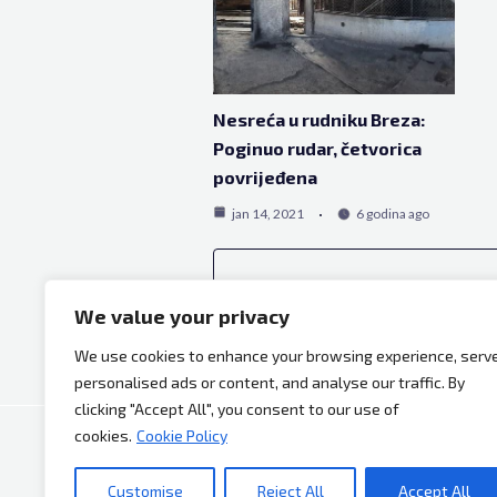
Nesreća u rudniku Breza:
Poginuo rudar, četvorica
povrijeđena
jan 14, 2021
6 godina ago
We value your privacy
We use cookies to enhance your browsing experience, serv
personalised ads or content, and analyse our traffic. By
clicking "Accept All", you consent to our use of
cookies.
Cookie Policy
Copyright © 2026 Bh Dijaspora.
Customise
Reject All
Accept All