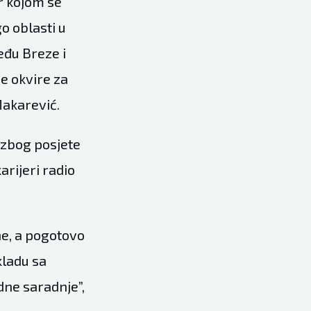
r kojom se
 oblasti u
eđu Breze i
e okvire za
Makarević.
o zbog posjete
arijeri radio
e, a pogotovo
kladu sa
ne saradnje”,