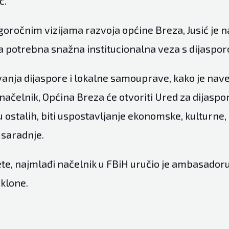
ć.
goročnim vizijama razvoja općine Breza, Jusić je n
za potrebna snažna institucionalna veza s dijaspo
ivanja dijaspore i lokalne samouprave, kako je nav
ačelnik, Općina Breza će otvoriti Ured za dijasporu
 ostalih, biti uspostavljanje ekonomske, kulturne, 
 saradnje.
ete, najmlađi načelnik u FBiH uručio je ambasado
klone.