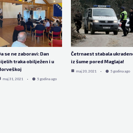
a se ne zaboravi: Dan
Četrnaest stabala ukraden
ijelih traka obilježen i u
iz šume pored Maglaja!
Norveškoj
maj 20, 2021
5 godina ago
maj 31, 2021
5 godina ago