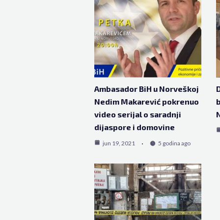
Ambasador BiH u Norveškoj
D
Nedim Makarević pokrenuo
b
video serijal o saradnji
dijaspore i domovine
jun 19, 2021
5 godina ago