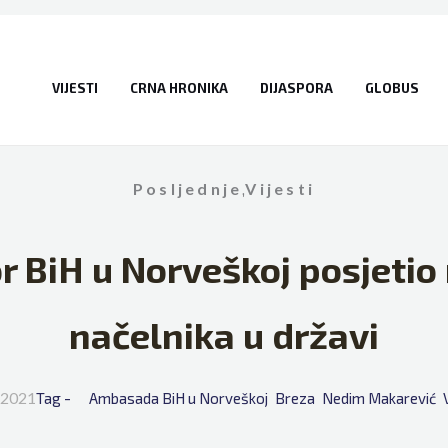
VIJESTI
CRNA HRONIKA
DIJASPORA
GLOBUS
Posljednje
,
Vijesti
 BiH u Norveškoj posjetio
načelnika u državi
, 2021
Tag - 
Ambasada BiH u Norveškoj
Breza
Nedim Makarević