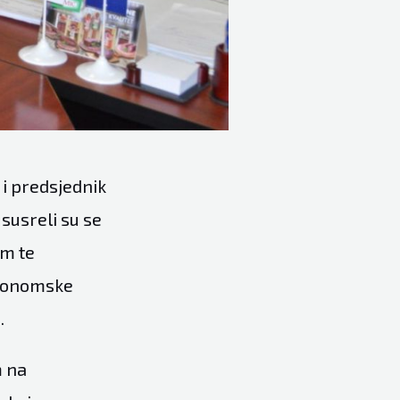
i predsjednik
susreli su se
em te
ekonomske
.
m na