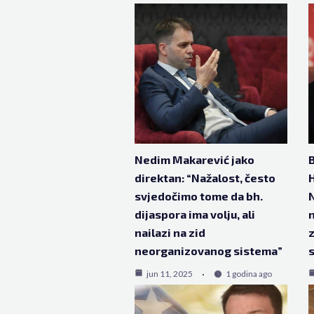
Nedim Makarević jako
B
direktan: “Nažalost, često
svjedočimo tome da bh.
dijaspora ima volju, ali
n
nailazi na zid
z
neorganizovanog sistema”
s
jun 11, 2025
1 godina ago