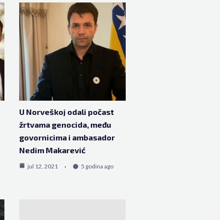
U Norveškoj odali počast
žrtvama genocida, među
govornicima i ambasador
Nedim Makarević
jul 12, 2021
5 godina ago