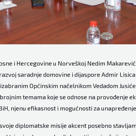
sne i Hercegovine u Norveškoj Nedim Makarević 
razvoj saradnje domovine i dijaspore Admir Lisica 
voizabranim Općinskim načelnikom Vedadom Jusić
o brojnim temama koje se odnose na provođenje 
 BiH, njenu efikasnost i mogućnosti za unapređenje
 svoje diplomatske misije akcent posebno stavlja