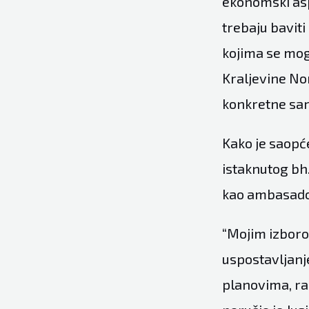
ekonomski asp
trebaju bavit
kojima se mogu
Kraljevine No
konkretne sar
Kako je saopće
istaknutog bh.
kao ambasador
“Mojim izboro
uspostavljanj
planovima, ra