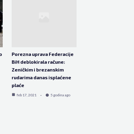
o
Porezna uprava Federacije
BiH deblokirala račune:
Zeničkim i brezanskim
rudarima danas isplaćene
plaće
feb 17, 2021
5 godina ago