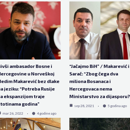
ivši ambasador Bosne i
“Jačajmo BiH” / Makarević i
Hercegovine u Norveškoj
Sarač: “Zbog čega dva
Nedim Makarević bez dlake
miliona Bosanaca i
a jeziku: “Potreba Rusije
Hercegovaca nema
a ekspanzijom traje
Ministarstvo za dijasporu?
totinama godina”
sep 28, 2021
5 godina ago
mar 26, 2022
4 godine ago