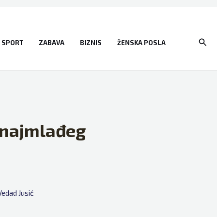
Sear
SPORT
ZABAVA
BIZNIS
ŽENSKA POSLA
 najmlađeg
Vedad Jusić