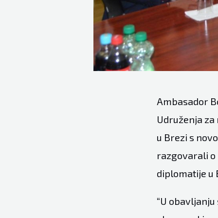
Ambasador Bo
Udruženja za 
u Brezi s no
razgovarali 
diplomatije u
“U obavljanju