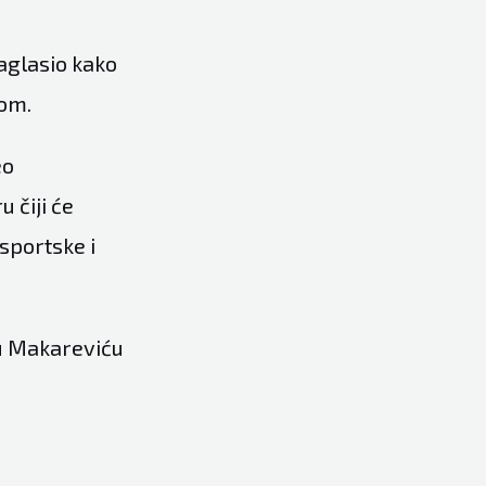
aglasio kako
rom.
eo
 čiji će
sportske i
ru Makareviću