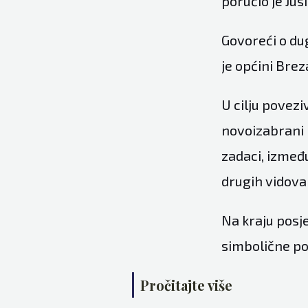
poručio je Jusi
Govoreći o du
je općini Bre
U cilju povez
novoizabrani n
zadaci, između
drugih vidova
Na kraju posj
simbolične po
Pročitajte više