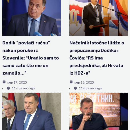
Dodik “povlači ručnu”
Načelnik Istočne Ilidže o
nakon poruke iz
prepucavanju Dodika i
Slovenije: “Uradio sam to
Čovića: “RS ima
samo zato što me on
predsjednika, ali Hrvata
zamolio…”
iz HDZ-a”
sep 17, 2025
sep 16, 2025
11 mjeseci ago
11 mjeseci ago