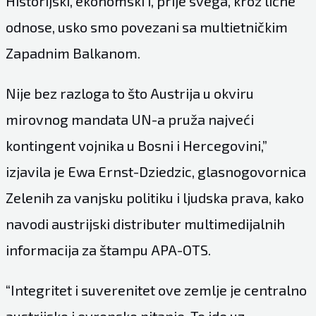
Historijski, ekonomski i, prije svega, kroz lične
odnose, usko smo povezani sa multietničkim
Zapadnim Balkanom.
Nije bez razloga to što Austrija u okviru
mirovnog mandata UN-a pruža najveći
kontingent vojnika u Bosni i Hercegovini,”
izjavila je Ewa Ernst-Dziedzic, glasnogovornica
Zelenih za vanjsku politiku i ljudska prava, kako
navodi austrijski distributer multimedijalnih
informacija za štampu APA-OTS.
“Integritet i suverenitet ove zemlje je centralno
austrijsko i evropsko pitanje. To ide uz