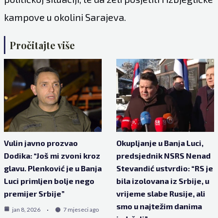
kampove u okolini Sarajeva.
Pročitajte više
Vulin javno prozvao
Okupljanje u Banja Luci,
Dodika: “Još mi zvoni kroz
predsjednik NSRS Nenad
glavu. Plenković je u Banja
Stevandić ustvrdio: “RS je
Luci primljen bolje nego
bila izolovana iz Srbije, u
premijer Srbije”
vrijeme slabe Rusije, ali
smo u najtežim danima
jan 8, 2026
7 mjeseci ago