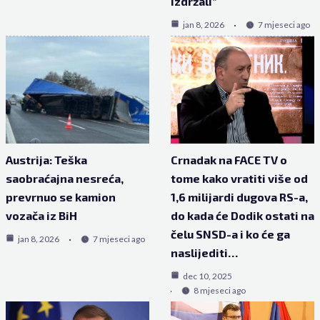
izdržali”
jan 8, 2026
7 mjeseci ago
Austrija: Teška
Crnadak na FACE TV o
saobraćajna nesreća,
tome kako vratiti više od
prevrnuo se kamion
1,6 milijardi dugova RS-a,
vozača iz BiH
do kada će Dodik ostati na
čelu SNSD-a i ko će ga
jan 8, 2026
7 mjeseci ago
naslijediti…
dec 10, 2025
8 mjeseci ago