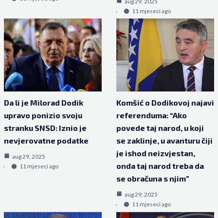
aug 29, 2025
11 mjeseci ago
Da li je Milorad Dodik
Komšić o Dodikovoj najavi
upravo ponizio svoju
referenduma: “Ako
stranku SNSD: Iznio je
povede taj narod, u koji
nevjerovatne podatke
se zaklinje, u avanturu čiji
je ishod neizvjestan,
aug 29, 2025
onda taj narod treba da
11 mjeseci ago
se obračuna s njim”
aug 29, 2025
11 mjeseci ago