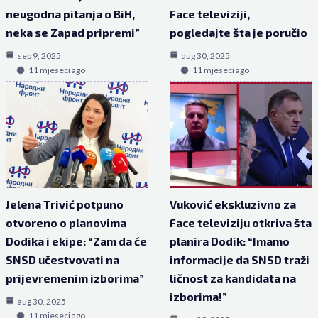
neugodna pitanja o BiH,
Face televiziji,
neka se Zapad pripremi”
pogledajte šta je poručio
sep 9, 2025
aug 30, 2025
11 mjeseci ago
11 mjeseci ago
Jelena Trivić potpuno
Vuković ekskluzivno za
otvoreno o planovima
Face televiziju otkriva šta
Dodika i ekipe: “Zam da će
planira Dodik: “Imamo
SNSD učestvovati na
informacije da SNSD traži
prijevremenim izborima”
ličnost za kandidata na
izborima!”
aug 30, 2025
11 mjeseci ago