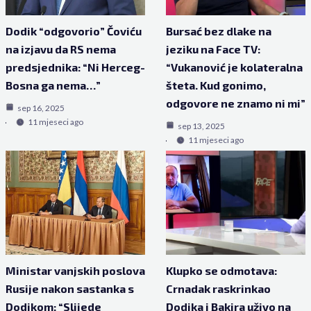
Dodik “odgovorio” Čoviću
Bursać bez dlake na
na izjavu da RS nema
jeziku na Face TV:
predsjednika: “Ni Herceg-
“Vukanović je kolateralna
Bosna ga nema…”
šteta. Kud gonimo,
odgovore ne znamo ni mi”
sep 16, 2025
11 mjeseci ago
sep 13, 2025
11 mjeseci ago
Ministar vanjskih poslova
Klupko se odmotava:
Rusije nakon sastanka s
Crnadak raskrinkao
Dodikom: “Slijede
Dodika i Bakira uživo na