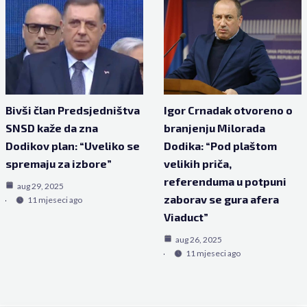
Bivši član Predsjedništva
Igor Crnadak otvoreno o
SNSD kaže da zna
branjenju Milorada
Dodikov plan: “Uveliko se
Dodika: “Pod plaštom
spremaju za izbore”
velikih priča,
referenduma u potpuni
aug 29, 2025
zaborav se gura afera
11 mjeseci ago
Viaduct”
aug 26, 2025
11 mjeseci ago