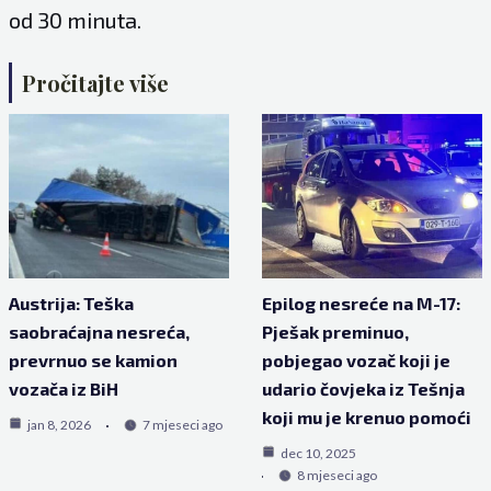
od 30 minuta.
Pročitajte više
Austrija: Teška
Epilog nesreće na M-17:
saobraćajna nesreća,
Pješak preminuo,
prevrnuo se kamion
pobjegao vozač koji je
vozača iz BiH
udario čovjeka iz Tešnja
koji mu je krenuo pomoći
jan 8, 2026
7 mjeseci ago
dec 10, 2025
8 mjeseci ago