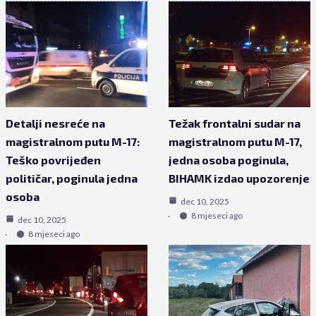
Detalji nesreće na
Težak frontalni sudar na
magistralnom putu M-17:
magistralnom putu M-17,
Teško povrijeđen
jedna osoba poginula,
političar, poginula jedna
BIHAMK izdao upozorenje
osoba
dec 10, 2025
8 mjeseci ago
dec 10, 2025
8 mjeseci ago