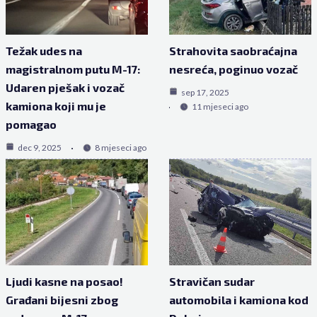
Težak udes na
Strahovita saobraćajna
magistralnom putu M-17:
nesreća, poginuo vozač
Udaren pješak i vozač
sep 17, 2025
kamiona koji mu je
11 mjeseci ago
pomagao
dec 9, 2025
8 mjeseci ago
Ljudi kasne na posao!
Stravičan sudar
Građani bijesni zbog
automobila i kamiona kod