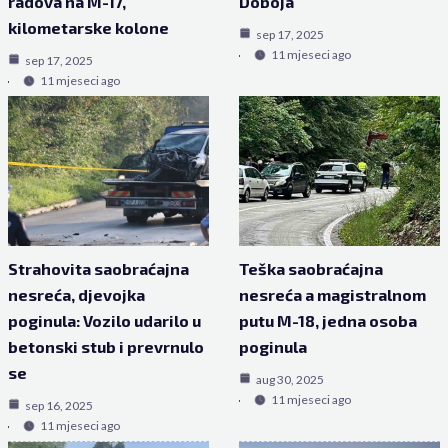
radova na M-17,
Doboja
kilometarske kolone
sep 17, 2025
11 mjeseci ago
sep 17, 2025
11 mjeseci ago
Strahovita saobraćajna
Teška saobraćajna
nesreća, djevojka
nesreća a magistralnom
poginula: Vozilo udarilo u
putu M-18, jedna osoba
betonski stub i prevrnulo
poginula
se
aug 30, 2025
11 mjeseci ago
sep 16, 2025
11 mjeseci ago