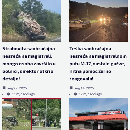
Strahovita saobraćajna
Teška saobraćajna
nesreća na magistrali,
nesreća na magistralnom
mnogo osoba završilo u
putu M-17, nastale gužve,
bolnici, direktor otkrio
Hitna pomoć žurno
detalje!
reagovala!
aug 29, 2025
aug 14, 2025
11 mjeseci ago
12 mjeseci ago