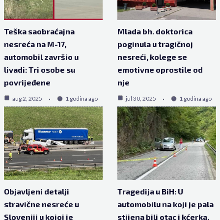
Teška saobraćajna
Mlada bh. doktorica
nesreća na M-17,
poginula u tragičnoj
automobil završio u
nesreći, kolege se
livadi: Tri osobe su
emotivne oprostile od
povrijeđene
nje
aug 2, 2025
1 godina ago
jul 30, 2025
1 godina ago
Objavljeni detalji
Tragedija u BiH: U
stravične nesreće u
automobilu na koji je pala
Sloveniji u kojoj je
stijena bili otac i kćerka,