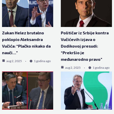
Zukan Helez brutalno
Političar iz Srbije kontra
poklopio Aleksandra
Vučićevih izjava o
Vučića: “Plačko nikako da
Dodikovoj presudi:
nauči…”
“Prekršio je
međunarodno pravo”
aug 2, 2025
1 godina ago
aug 2, 2025
1 godina ago