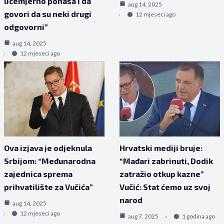
licemjerno ponaša i da
aug 14, 2025
govori da su neki drugi
12 mjeseci ago
odgovorni”
aug 14, 2025
12 mjeseci ago
Ova izjava je odjeknula
Hrvatski mediji bruje:
Srbijom: “Međunarodna
“Mađari zabrinuti, Dodik
zajednica sprema
zatražio otkup kazne”
prihvatilište za Vučića”
Vučić: Stat ćemo uz svoj
narod
aug 14, 2025
12 mjeseci ago
aug 7, 2025
1 godina ago