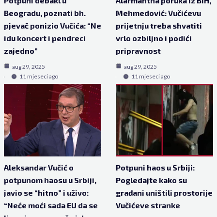
Potpuni debakl u
Alarmantna poruka iz BiH,
Beogradu, poznati bh.
Mehmedović: Vučićevu
pjevač ponizio Vučića: “Ne
prijetnju treba shvatiti
idu koncert i pendreci
vrlo ozbiljno i podići
zajedno”
pripravnost
aug 29, 2025
aug 29, 2025
11 mjeseci ago
11 mjeseci ago
Aleksandar Vučić o
Potpuni haos u Srbiji:
potpunom haosu u Srbiji,
Pogledajte kako su
javio se “hitno” i uživo:
građani uništili prostorije
“Neće moći sada EU da se
Vučićeve stranke