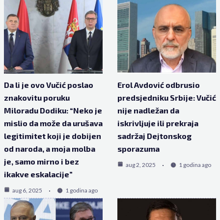
Da li je ovo Vučić poslao
Erol Avdović odbrusio
znakovitu poruku
predsjedniku Srbije: Vučić
Miloradu Dodiku: “Neko je
nije nadležan da
mislio da može da urušava
iskrivljuje ili prekraja
legitimitet koji je dobijen
sadržaj Dejtonskog
od naroda, a moja molba
sporazuma
je, samo mirno i bez
aug 2, 2025
1 godina ago
ikakve eskalacije”
aug 6, 2025
1 godina ago