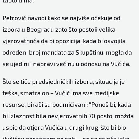
tabloidima.
Petrović navodi kako se najviše očekuje od
izbora u Beogradu zato što postoji velika
vjerovatnoća da bi opozicija, kada bi osvojila
određeni broj mandata za Skupštinu, mogla da
se ujedini i napravi većinu u odnosu na Vučića.
Što se tiče predsjedničkih izbora, situacija je
teška, smatra on – Vučić ima sve medijske
resurse, birači su podmićivani: “Ponoš bi, kada
bi izlaznost bila nevjerovatnih 70 posto, možda
uspio da otjera Vučića u drugi krug, što bi bio
Vučićev poraz sam po sebi – on se osjeća jako