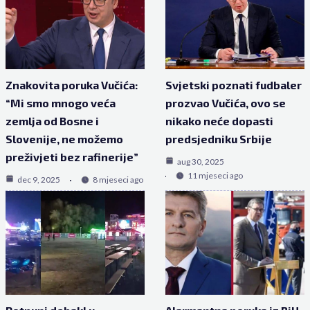
Znakovita poruka Vučića:
Svjetski poznati fudbaler
“Mi smo mnogo veća
prozvao Vučića, ovo se
zemlja od Bosne i
nikako neće dopasti
Slovenije, ne možemo
predsjedniku Srbije
preživjeti bez rafinerije”
aug 30, 2025
11 mjeseci ago
dec 9, 2025
8 mjeseci ago