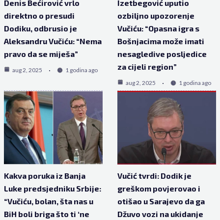
Denis Bećirović vrlo
Izetbegović uputio
direktno o presudi
ozbiljno upozorenje
Dodiku, odbrusio je
Vučiću: “Opasna igra s
Aleksandru Vučiću: “Nema
Bošnjacima može imati
pravo da se miješa”
nesagledive posljedice
za cijeli region”
aug 2, 2025
1 godina ago
aug 2, 2025
1 godina ago
Kakva poruka iz Banja
Vučić tvrdi: Dodik je
Luke predsjedniku Srbije:
greškom povjerovao i
“Vučiću, bolan, šta nas u
otišao u Sarajevo da ga
BiH boli briga što ti ‘ne
Džuvo vozi na ukidanje