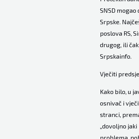
SNSD mogao da
Srpske. Najče
poslova RS, Si
drugog, ili ča
Srpskainfo.
Vječiti preds
Kako bilo, u j
osnivač i vječi
stranci, prem
„dovoljno jaki 
problema, pobi