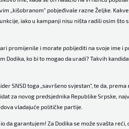
vim „kišobranom“ pobjeđivale razne Željke. Kakve
unkcije, iako u kampanji nisu ništa radili osim što su
ari promijenile i morate pobijediti na svoje ime i p
im Dodika, ko bi to mogao da uradi? Takvih kandida
 lider SNSD toga „savršeno svjestan“, te da, prema
didat za novog predsjednika Republike Srpske, najv
edova vladajuće političke partije.
mio da garantujem! Za Dodika se može svašta reći, 