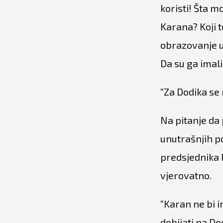
koristi! Šta m
Karana? Koji t
obrazovanje u 
Da su ga imali 
“Za Dodika se 
Na pitanje da
unutrašnjih p
predsjednika 
vjerovatno.
“Karan ne bi 
dobijati na D