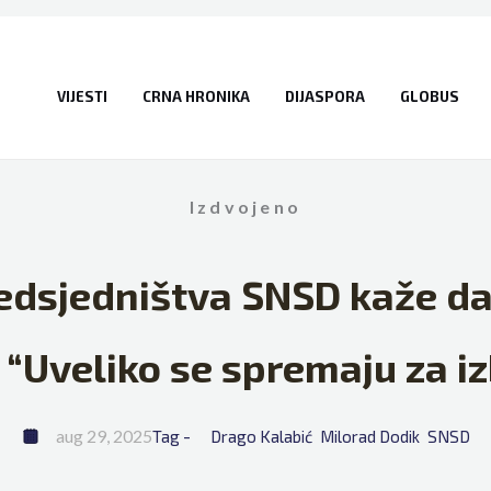
VIJESTI
CRNA HRONIKA
DIJASPORA
GLOBUS
Izdvojeno
redsjedništva SNSD kaže d
 “Uveliko se spremaju za i
aug 29, 2025
Tag - 
Drago Kalabić
Milorad Dodik
SNSD