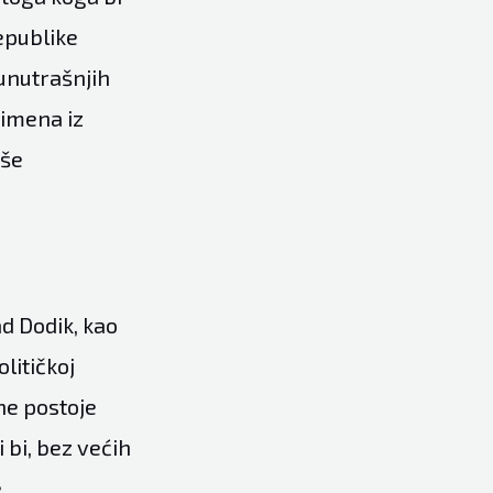
epublike
unutrašnjih
 imena iz
iše
ad Dodik, kao
olitičkoj
ne postoje
i bi, bez većih
.