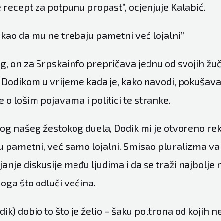
je recept za potpunu propast”, ocjenjuje Kalabić.
ekao da mu ne trebaju pametni već lojalni”
g, on za Srpskainfo prepričava jednu od svojih žu
Dodikom u vrijeme kada je, kako navodi, pokušava
e o lošim pojavama i politici te stranke.
nog našeg žestokog duela, Dodik mi je otvoreno re
u pametni, već samo lojalni. Smisao pluralizma val
anje diskusije među ljudima i da se traži najbolje r
oga što odluči većina.
dik) dobio to što je želio – šaku poltrona od kojih