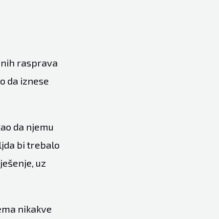
čnih rasprava
o da iznese
kao da njemu
jda bi trebalo
ješenje, uz
 nema nikakve