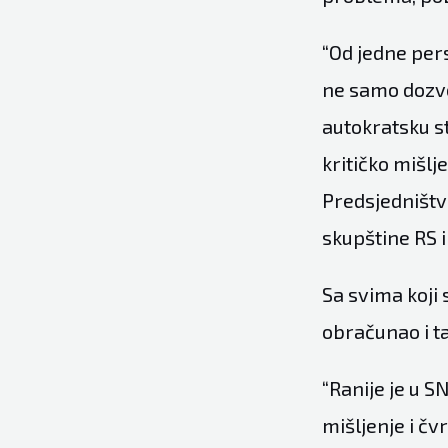
“Od jedne per
ne samo dozvol
autokratsku s
kritičko mišlj
Predsjedništv
skupštine RS 
Sa svima koji 
obračunao i ta
“Ranije je u S
mišljenje i čv