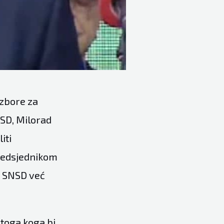
izbore za
NSD, Milorad
iti
predsjednikom
se SNSD već
 toga koga bi