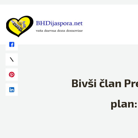
Skip
to
content
Bivši član P
plan: