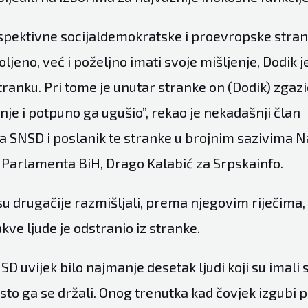
spektivne socijaldemokratske i proevropske stranke
jeno, već i poželjno imati svoje mišljenje, Dodik 
tranku. Pri tome je unutar stranke on (Dodik) zgaz
enje i potpuno ga ugušio”, rekao je nekadašnji član
a SNSD i poslanik te stranke u brojnim sazivima 
i Parlamenta BiH, Drago Kalabić za
Srpskainfo
.
su drugačije razmišljali, prema njegovim riječima,
kve ljude je odstranio iz stranke.
NSD uvijek bilo najmanje desetak ljudi koji su imali 
rsto ga se držali. Onog trenutka kad čovjek izgubi 