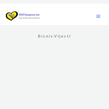
Skip
to
content
Biznis
Vijesti
,