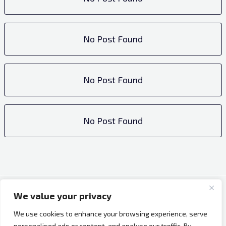
No Post Found
No Post Found
No Post Found
We value your privacy
Copyright © 2026 Bh Dijaspora.
We use cookies to enhance your browsing experience, serve
O nama
personalised ads or content, and analyse our traffic. By