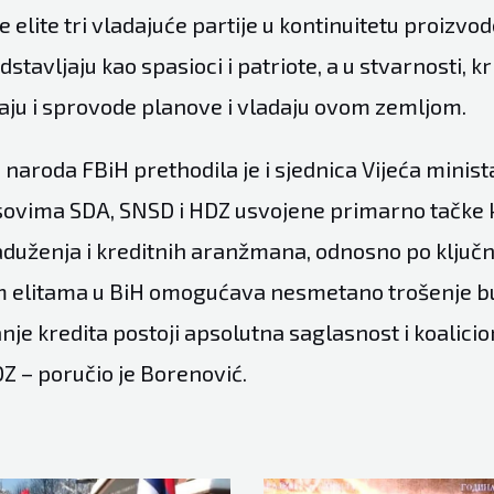
elite tri vladajuće partije u kontinuitetu proizvode
stavljaju kao spasioci i patriote, a u stvarnosti, kr
raju i sprovode planove i vladaju ovom zemljom.
naroda FBiH prethodila je i sjednica Vijeća minist
sovima SDA, SNSD i HDZ usvojene primarno tačke k
zaduženja i kreditnih aranžmana, odnosno po klju
im elitama u BiH omogućava nesmetano trošenje 
nje kredita postoji apsolutna saglasnost i koalici
 – poručio je Borenović.