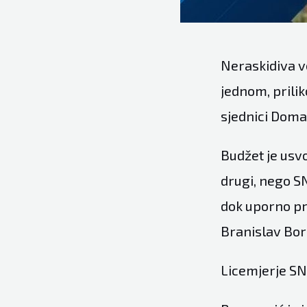
Neraskidiva v
jednom, prili
sjednici Doma
Budžet je usvo
drugi, nego SN
dok uporno pr
Branislav Bor
Licemjerje S