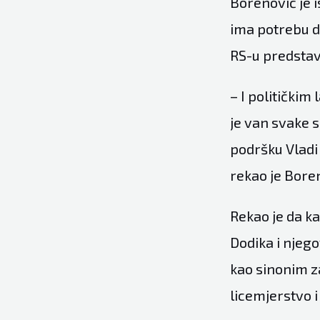
Borenović je 
ima potrebu d
RS-u predstavl
– I političkim
je van svake 
podršku Vladi 
rekao je Bore
Rekao je da k
Dodika i njego
kao sinonim za
licemjerstvo i