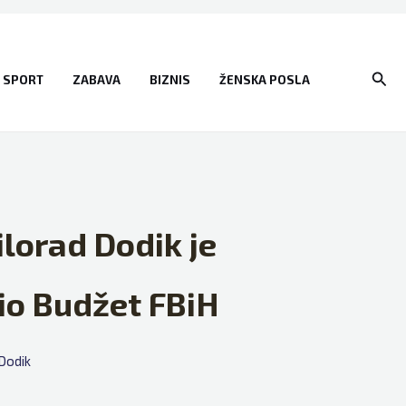
Sear
SPORT
ZABAVA
BIZNIS
ŽENSKA POSLA
lorad Dodik je
sio Budžet FBiH
Dodik