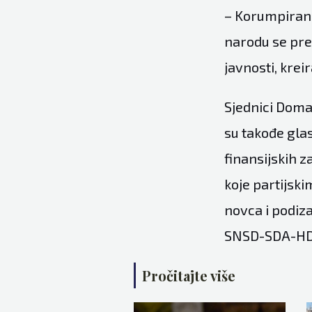
– Korumpirane 
narodu se pred
javnosti, krei
Sjednici Doma 
su takođe gla
finansijskih 
koje partijsk
novca i podiza
SNSD-SDA-HDZ
Pročitajte više