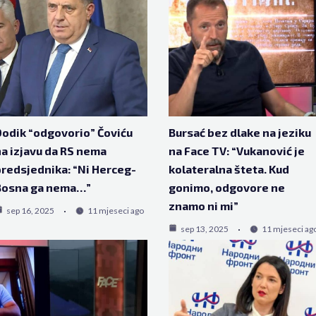
odik “odgovorio” Čoviću
Bursać bez dlake na jeziku
a izjavu da RS nema
na Face TV: “Vukanović je
redsjednika: “Ni Herceg-
kolateralna šteta. Kud
Bosna ga nema…”
gonimo, odgovore ne
znamo ni mi”
sep 16, 2025
11 mjeseci ago
sep 13, 2025
11 mjeseci ag