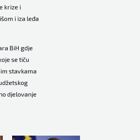
 krize i
išom i iza leđa
ara BiH gdje
oje se tiču
čnim stavkama
budžetskog
ono djelovanje