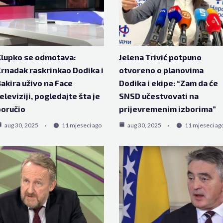
lupko se odmotava:
Jelena Trivić potpuno
rnadak raskrinkao Dodika i
otvoreno o planovima
akira uživo na Face
Dodika i ekipe: “Zam da će
eleviziji, pogledajte šta je
SNSD učestvovati na
oručio
prijevremenim izborima”
aug 30, 2025
11 mjeseci ago
aug 30, 2025
11 mjeseci ag