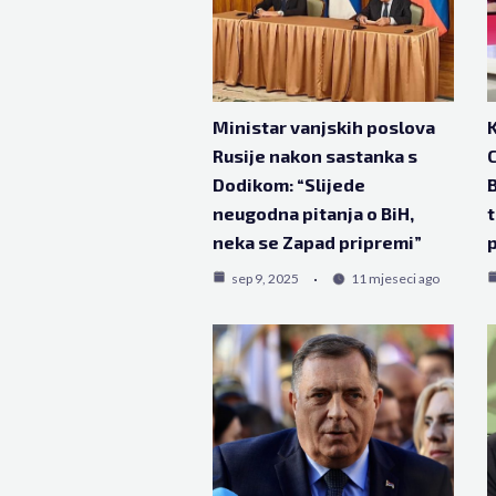
Ministar vanjskih poslova
K
Rusije nakon sastanka s
C
Dodikom: “Slijede
B
neugodna pitanja o BiH,
t
neka se Zapad pripremi”
p
sep 9, 2025
11 mjeseci ago