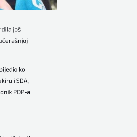
dila još
učerašnjoj
bijedio ko
kiru i SDA,
ednik PDP-a