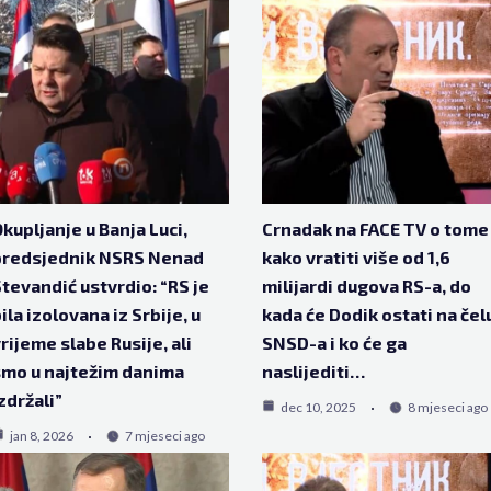
kupljanje u Banja Luci,
Crnadak na FACE TV o tome
predsjednik NSRS Nenad
kako vratiti više od 1,6
tevandić ustvrdio: “RS je
milijardi dugova RS-a, do
ila izolovana iz Srbije, u
kada će Dodik ostati na čel
rijeme slabe Rusije, ali
SNSD-a i ko će ga
mo u najtežim danima
naslijediti…
zdržali”
dec 10, 2025
8 mjeseci ago
jan 8, 2026
7 mjeseci ago