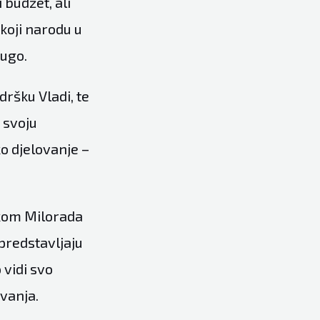
budžet, ali
koji narodu u
rugo.
dršku Vladi, te
 svoju
ko djelovanje –
ikom Milorada
 predstavljaju
 vidi svo
ovanja.