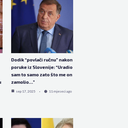
Dodik “povlači ručnu” nakon
poruke iz Slovenije: “Uradio
sam to samo zato što me on
u
zamolio…”
sep 17, 2025
11 mjeseci ago