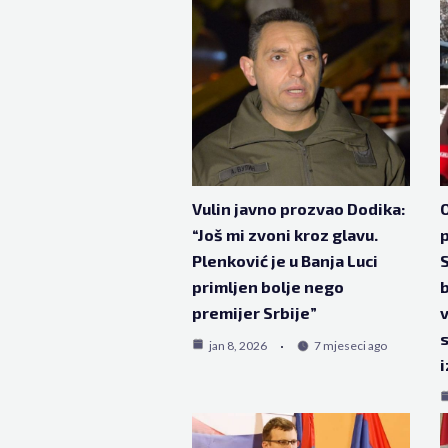
Vulin javno prozvao Dodika:
O
“Još mi zvoni kroz glavu.
Plenković je u Banja Luci
S
primljen bolje nego
b
premijer Srbije”
v
s
jan 8, 2026
7 mjeseci ago
i