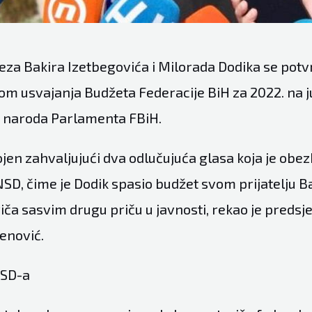
eza Bakira Izetbegovića i Milorada Dodika se potvr
kom usvajanja Budžeta Federacije BiH za 2022. na j
 naroda Parlamenta FBiH.
jen zahvaljujući dva odlučujuća glasa koja je obez
SD, čime je Dodik spasio budžet svom prijatelju Ba
iča sasvim drugu priču u javnosti, rekao je predsj
enović.
NSD-a