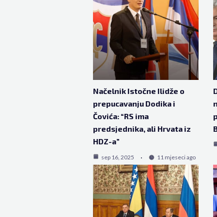
Načelnik Istočne Ilidže o
D
prepucavanju Dodika i
n
Čovića: “RS ima
p
predsjednika, ali Hrvata iz
HDZ-a”
sep 16, 2025
11 mjeseci ago