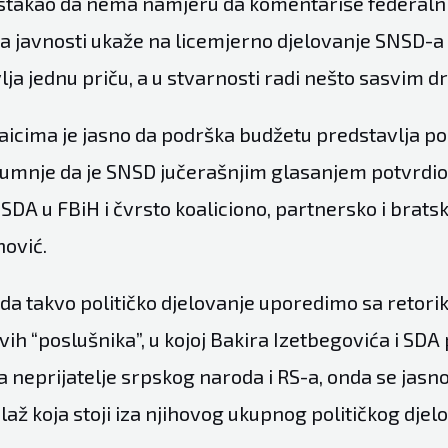
istakao da nema namjeru da komentariše federalni 
a javnosti ukaže na licemjerno djelovanje SNSD-a 
ja jednu priču, a u stvarnosti radi nešto sasvim d
 laicima je jasno da podrška budžetu predstavlja po
sumnje da je SNSD jučerašnjim glasanjem potvrdio
SDA u FBiH i čvrsto koaliciono, partnersko i brats
nović.
ada takvo političko djelovanje uporedimo sa retor
vih “poslušnika”, u kojoj Bakira Izetbegovića i SDA
 neprijatelje srpskog naroda i RS-a, onda se jasno
 laž koja stoji iza njihovog ukupnog političkog djel