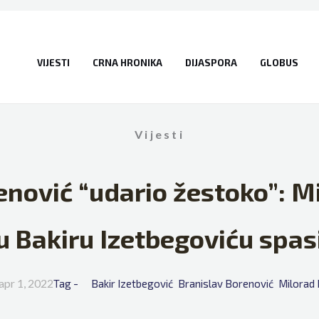
VIJESTI
CRNA HRONIKA
DIJASPORA
GLOBUS
Vijesti
enović “udario žestoko”: Mi
u Bakiru Izetbegoviću spa
apr 1, 2022
Tag - 
Bakir Izetbegović
Branislav Borenović
Milorad 