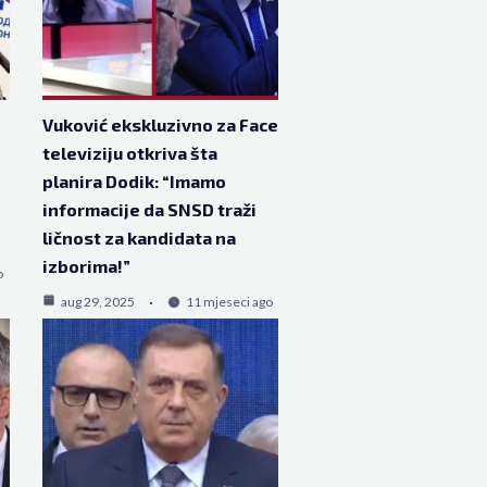
Vuković ekskluzivno za Face
televiziju otkriva šta
planira Dodik: “Imamo
informacije da SNSD traži
ličnost za kandidata na
izborima!”
o
aug 29, 2025
11 mjeseci ago