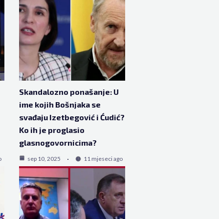
Skandalozno ponašanje: U
ime kojih Bošnjaka se
svađaju Izetbegović i Ćudić?
Ko ih je proglasio
glasnogovornicima?
o
sep 10, 2025
11 mjeseci ago