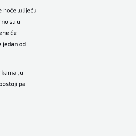
 hoće ,ulijeću
rno su u
mene će
e jedan od
rkama , u
postoji pa