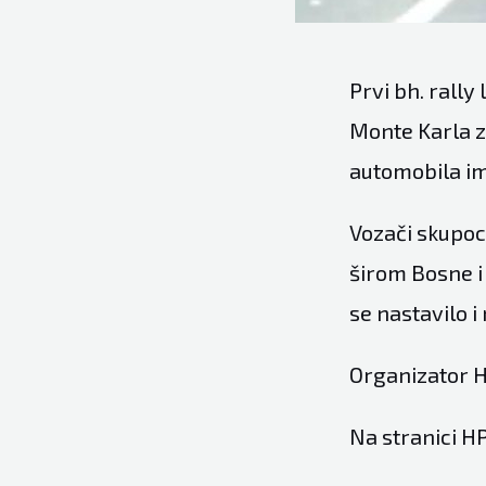
Prvi bh. rall
Monte Karla za
automobila ima
Vozači skupoc
širom Bosne i 
se nastavilo i
Organizator HP
Na stranici HP