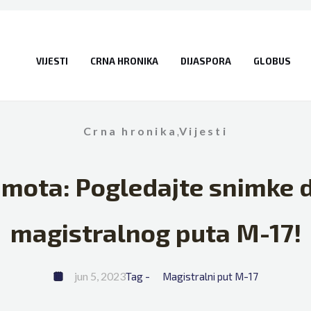
VIJESTI
CRNA HRONIKA
DIJASPORA
GLOBUS
Crna hronika
,
Vijesti
amota: Pogledajte snimke d
magistralnog puta M-17!
jun 5, 2023
Tag - 
Magistralni put M-17