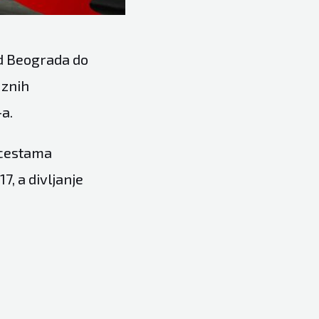
od Beograda do
uznih
-a.
 cestama
7, a divljanje