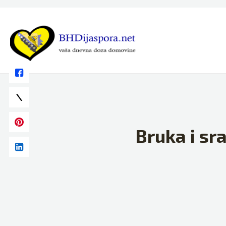
Skip
to
content
Bruka i sr