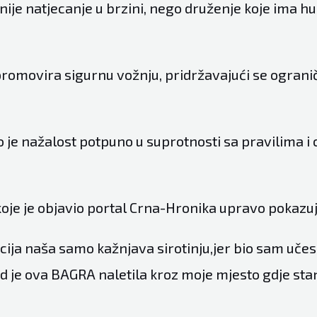
 nije natjecanje u brzini, nego druženje koje ima 
romovira sigurnu vožnju, pridržavajući se ograni
 je nažalost potpuno u suprotnosti sa pravilima i 
.
koje je objavio portal Crna-Hronika upravo pokazu
cija naša samo kažnjava sirotinju,jer bio sam uče
d je ova BAGRA naletila kroz moje mjesto gdje st