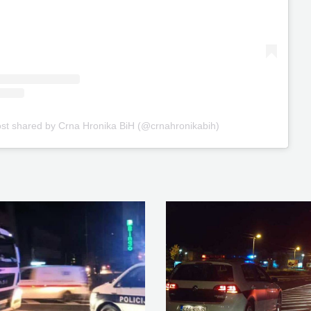
ost shared by Crna Hronika BiH (@crnahronikabih)