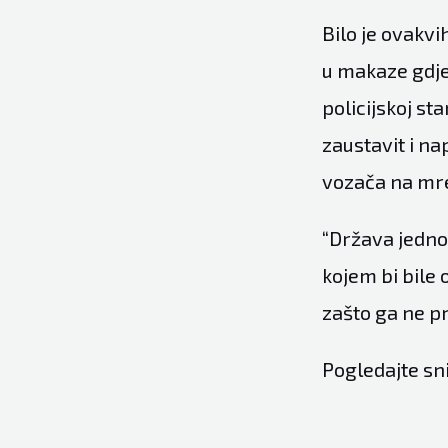
Bilo je ovakvi
u makaze gdje 
policijskoj st
zaustavit i na
vozača na mr
“Država jedno
kojem bi bile
zašto ga ne pre
Pogledajte sn