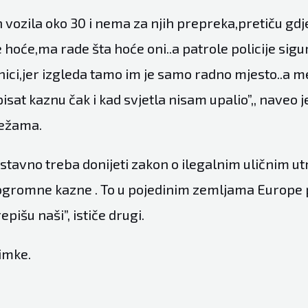
h vozila oko 30 i nema za njih prepreka,pretiču gdje
hoće,ma rade šta hoće oni..a patrole policije sigu
anici,jer izgleda tamo im je samo radno mjesto..a 
pisat kaznu čak i kad svjetla nisam upalio”,, naveo j
ežama.
stavno treba donijeti zakon o ilegalnim uličnim ut
 ogromne kazne . To u pojedinim zemljama Europe 
pišu naši”, ističe drugi.
imke.