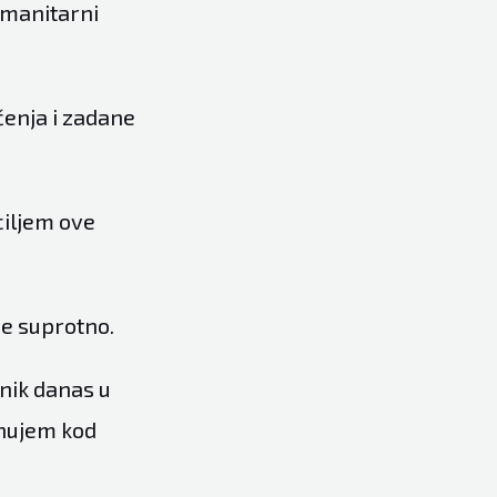
humanitarni
čenja i zadane
ciljem ove
je suprotno.
snik danas u
anujem kod