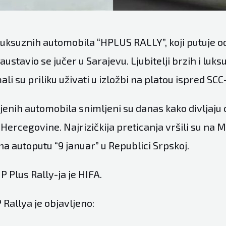
y luksuznih automobila “HPLUS RALLY”, koji putuje 
ustavio se jučer u Sarajevu. Ljubitelji brzih i luks
li su priliku uživati u izložbi na platou ispred SCC
jenih automobila snimljeni su danas kako divljaju
Hercegovine. Najrizičkija preticanja vršili su na M1
 na autoputu “9 januar” u Republici Srpskoj.
 Plus Rally-ja je HIFA.
 Rallya je objavljeno: