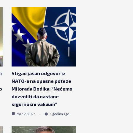
n
Stigao jasan odgovor iz
NATO-a na opasne poteze
o
Milorada Dodika: “Nećemo
dozvoliti da nastane
sigurnosni vakuum”
mar 7, 2025
1 godina ago