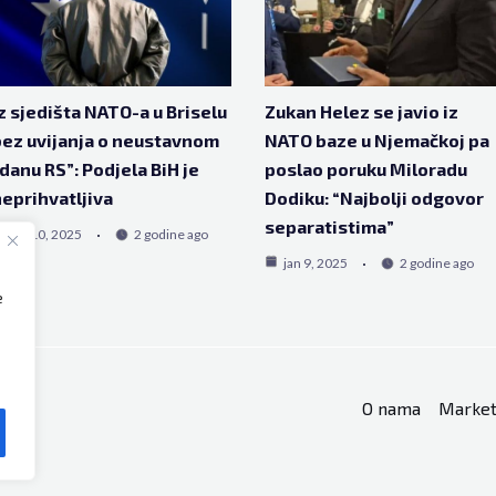
z sjedišta NATO-a u Briselu
Zukan Helez se javio iz
ez uvijanja o neustavnom
NATO baze u Njemačkoj pa
danu RS”: Podjela BiH je
poslao poruku Miloradu
eprihvatljiva
Dodiku: “Najbolji odgovor
separatistima”
jan 10, 2025
2 godine ago
jan 9, 2025
2 godine ago
e
O nama
Market