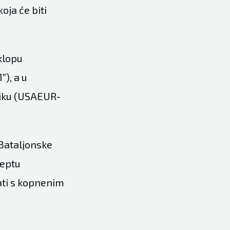
oja će biti
sklopu
), a u
riku (USAEUR-
 Bataljonske
ceptu
ati s kopnenim