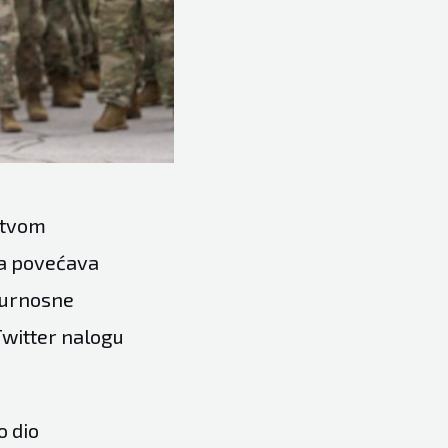
rstvom
ma povećava
gurnosne
Twitter nalogu
o dio