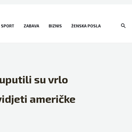
Sear
SPORT
ZABAVA
BIZNIS
ŽENSKA POSLA
putili su vrlo
vidjeti američke
”