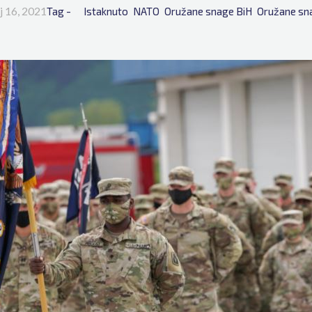
j 16, 2021
Tag - 
Istaknuto
NATO
Oružane snage BiH
Oružane sn