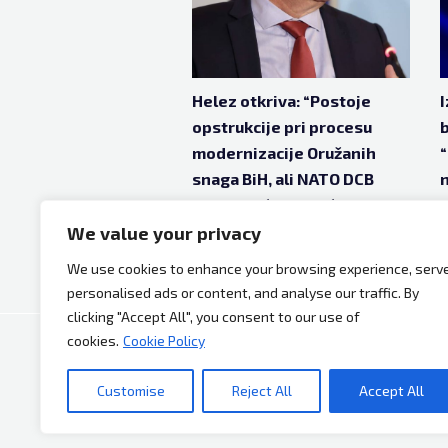
Helez otkriva: “Postoje
I
opstrukcije pri procesu
b
modernizacije Oružanih
“
snaga BiH, ali NATO DCB
n
Program će pomoći”
We value your privacy
feb 6, 2025
1 godina ago
We use cookies to enhance your browsing experience, serv
personalised ads or content, and analyse our traffic. By
clicking "Accept All", you consent to our use of
cookies.
Cookie Policy
Copyright © 2026 Bh Dijaspora.
Customise
Reject All
Accept All