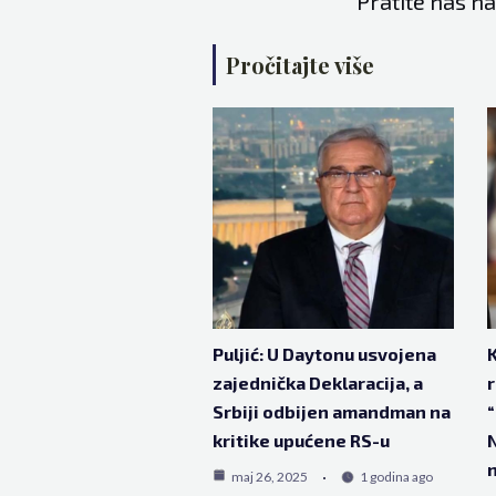
Pratite nas n
Pročitajte više
Puljić: U Daytonu usvojena
K
zajednička Deklaracija, a
r
Srbiji odbijen amandman na
“
kritike upućene RS-u
N
n
maj 26, 2025
1 godina ago