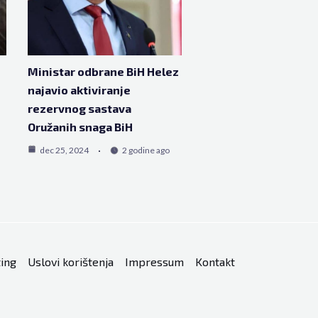
Ministar odbrane BiH Helez
najavio aktiviranje
rezervnog sastava
Oružanih snaga BiH
dec 25, 2024
2 godine ago
ing
Uslovi korištenja
Impressum
Kontakt