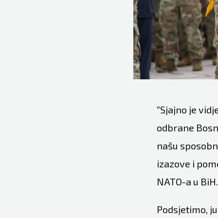
“Sjajno je vid
odbrane Bosne
našu sposobno
izazove i pom
NATO-a u BiH.
Podsjetimo, j