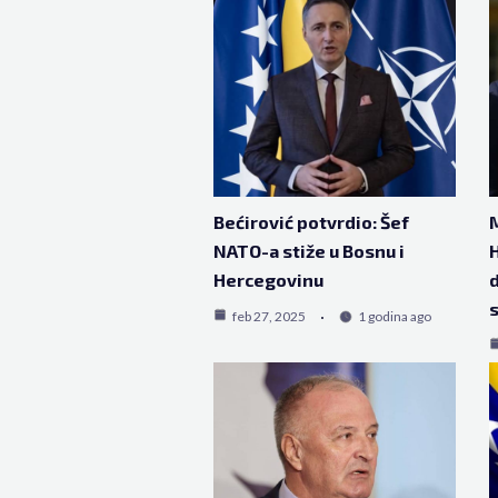
Bećirović potvrdio: Šef
M
NATO-a stiže u Bosnu i
H
Hercegovinu
d
s
feb 27, 2025
1 godina ago