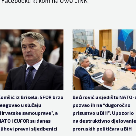
a Facebooku klikom na
OVAJ LINK.
omšić iz Brisela: SFOR brzo
Bećirović u sjedištu NATO-
eagovao u slučaju
pozvao ih na “dugoročno
Hrvatske samouprave”, a
prisustvo u BiH”: Upozorio
ATO i EUFOR su danas
na destruktivno djelovanj
jihovi pravni sljedbenici
proruskih političara u BiH