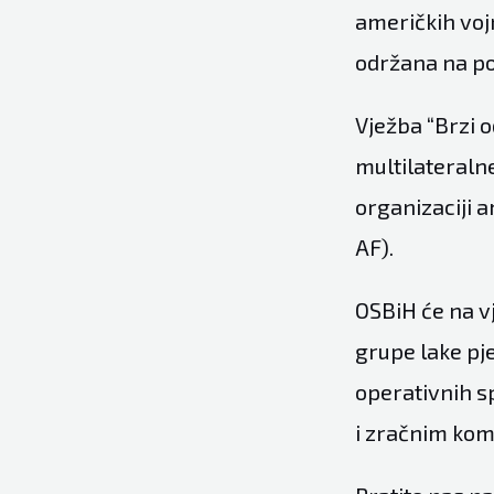
američkih vojn
održana na po
Vježba “Brzi o
multilateralne
organizaciji 
AF).
OSBiH će na v
grupe lake pj
operativnih s
i zračnim kom