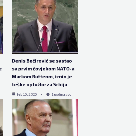
Denis Bećirović se sastao
e
sa prvim čovjekom NATO-a
Markom Rutteom, iznio je
teške optužbe za Srbiju
feb 15, 2025
1 godina ago