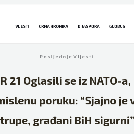
VIJESTI
CRNA HRONIKA
DIJASPORA
GLOBUS
Posljednje
,
Vijesti
21 Oglasili se iz NATO-a, u
islenu poruku: “Sjajno je 
trupe, građani BiH sigurni