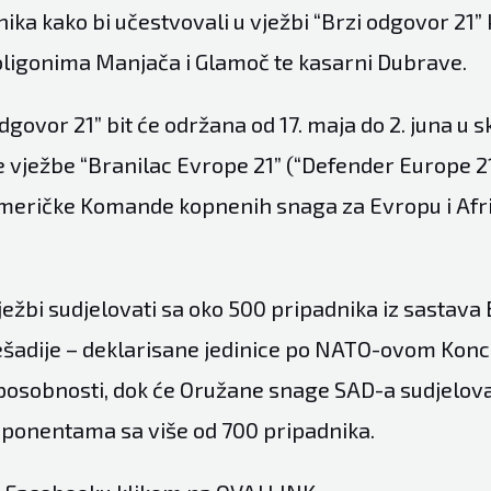
ika kako bi učestvovali u vježbi “Brzi odgovor 21” k
ligonima Manjača i Glamoč te kasarni Dubrave.
dgovor 21” bit će održana od 17. maja do 2. juna u 
 vježbe “Branilac Evrope 21” (“Defender Europe 21”
američke Komande kopnenih snaga za Evropu i Af
ježbi sudjelovati sa oko 500 pripadnika iz sastava
ešadije – deklarisane jedinice po NATO-ovom Kon
posobnosti, dok će Oružane snage SAD-a sudjelov
ponentama sa više od 700 pripadnika.