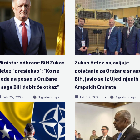
inistar odbrane BiH Zukan
Zukan Helez najavljuje
elez “presjekao”: “Ko ne
pojačanje za Oružane snag
ođe na posao u Oružane
BiH, javio se iz Ujedinjenih
nage BiH dobit će otkaz”
Arapskih Emirata
feb 25, 2025
1 godina ago
feb 17, 2025
1 godina ago