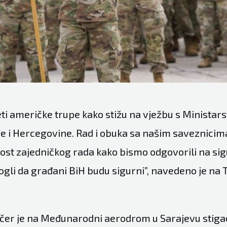
jeti američke trupe kako stižu na vježbu s Minista
 i Hercegovine. Rad i obuka sa našim saveznici
st zajedničkog rada kako bismo odgovorili na si
ogli da građani BiH budu sigurni”, navedeno je na 
učer je na Međunarodni aerodrom u Sarajevu stiga