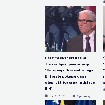
Ustavni ekspert Kasim
Š
Trnka objašnjava sitaciju:
S
“Uvlačenje Oružanih snaga
“
BiH jeste pokušaj da se
otupi oštrica organa države
s
BiH”
mar 11, 2025
1 godina ago