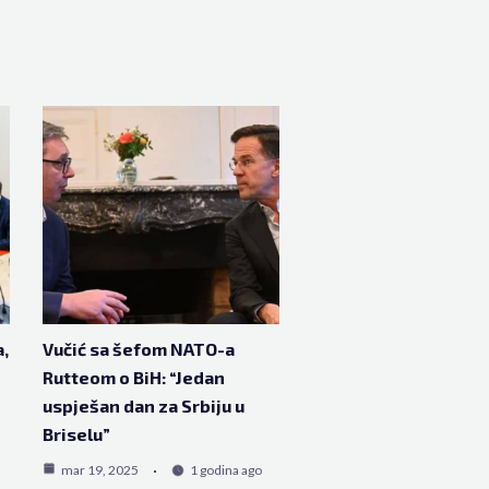
a,
Vučić sa šefom NATO-a
Rutteom o BiH: “Jedan
uspješan dan za Srbiju u
e
Briselu”
mar 19, 2025
1 godina ago