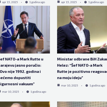
apr 15, 2025
1 godina ago
apr 15, 2025
1 godina ago
ef NATO-a Mark Rutte u
Ministar odbrane BiH Zuka
arajevu jasno poručio:
Helez: “Šef NATO-a Mark
Ovo nije 1992. godina i
Rutte je pozitivno reagova
nećemo dopustiti
na moju ideju”
igurnosni vakuum”
mar 10, 2025
1 godina ago
mar 10, 2025
1 godina ago