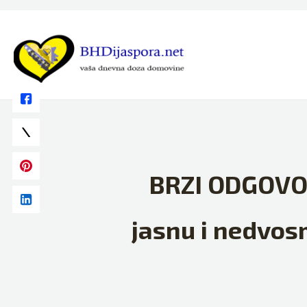
Skip
to
content
BRZI ODGOVOR 
jasnu i nedvosm