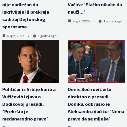
nije nadležan da
Vučića: “Plačko nikako da
iskrivljuje ili prekraja
nauči…”
sadržaj Dejtonskog
aug 2, 2025
1 godina ago
sporazuma
aug 2, 2025
1 godina ago
Političar iz Srbije kontra
Denis Bećirović vrlo
Vučićevih izjava o
direktno o presudi
Dodikovoj presudi:
Dodiku, odbrusio je
“Prekršio je
Aleksandru Vučiću: “Nema
međunarodno pravo”
pravo da se miješa”