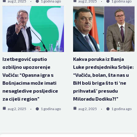
aug 2, 2025
1 godina ago
aug 2, 2025
1 godina ago
Izetbegović uputio
Kakva poruka iz Banja
ozbiljno upozorenje
Luke predsjedniku Srbije:
Vučiću: “Opasna igra s
“Vučiću, bolan, šta nas u
Bošnjacima može imati
BiH boli briga što ti ‘ne
nesagledive posljedice
prihvataš’ presudu
za cijeli region”
Miloradu Dodiku?!”
aug 2, 2025
1 godina ago
aug 2, 2025
1 godina ago