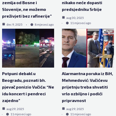
zemlja od Bosne i
nikako neće dopasti
Slovenije, ne možemo
predsjedniku Srbije
preživjeti bez rafinerije”
aug 30, 2025
11 mjeseci ago
dec 9, 2025
8 mjeseci ago
Potpuni debakl u
Alarmantna poruka iz BiH,
Beogradu, poznati bh.
Mehmedović: Vučićevu
pjevač ponizio Vučića: “Ne
prijetnju treba shvatiti
idu koncert i pendreci
vrlo ozbiljno i podići
zajedno”
pripravnost
aug 29, 2025
aug 29, 2025
11 mjeseci ago
11 mjeseci ago