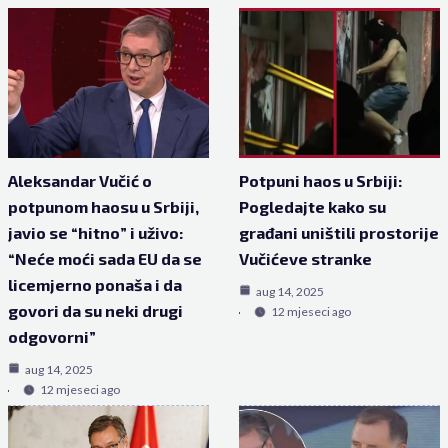
Aleksandar Vučić o
Potpuni haos u Srbiji:
potpunom haosu u Srbiji,
Pogledajte kako su
javio se “hitno” i uživo:
građani uništili prostorije
“Neće moći sada EU da se
Vučićeve stranke
licemjerno ponaša i da
aug 14, 2025
govori da su neki drugi
12 mjeseci ago
odgovorni”
aug 14, 2025
12 mjeseci ago