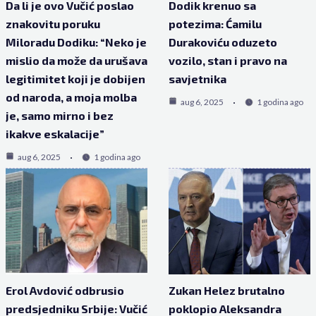
Da li je ovo Vučić poslao
Dodik krenuo sa
znakovitu poruku
potezima: Ćamilu
Miloradu Dodiku: “Neko je
Durakoviću oduzeto
mislio da može da urušava
vozilo, stan i pravo na
legitimitet koji je dobijen
savjetnika
od naroda, a moja molba
aug 6, 2025
1 godina ago
je, samo mirno i bez
ikakve eskalacije”
aug 6, 2025
1 godina ago
Erol Avdović odbrusio
Zukan Helez brutalno
predsjedniku Srbije: Vučić
poklopio Aleksandra