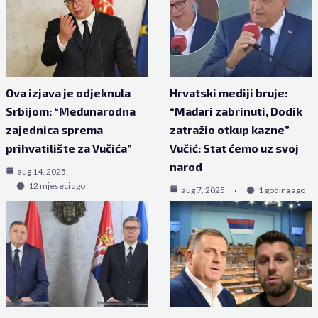
Ova izjava je odjeknula
Hrvatski mediji bruje:
Srbijom: “Međunarodna
“Mađari zabrinuti, Dodik
zajednica sprema
zatražio otkup kazne”
prihvatilište za Vučića”
Vučić: Stat ćemo uz svoj
narod
aug 14, 2025
12 mjeseci ago
aug 7, 2025
1 godina ago