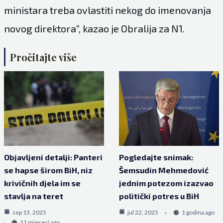
ministara treba ovlastiti nekog do imenovanja
novog direktora”, kazao je Obralija za N1.
Pročitajte više
Objavljeni detalji: Panteri
Pogledajte snimak:
se hapse širom BiH, niz
Šemsudin Mehmedović
krivičnih djela im se
jednim potezom izazvao
stavlja na teret
politički potres u BiH
sep 13, 2025
jul 22, 2025
1 godina ago
11 mjeseci ago