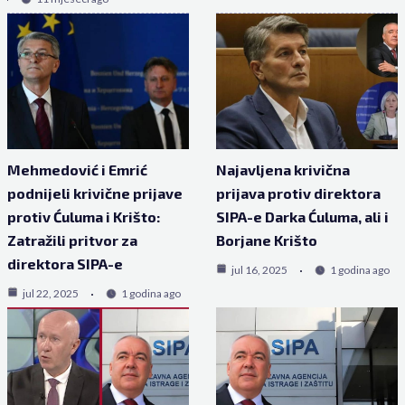
Mehmedović i Emrić
Najavljena krivična
podnijeli krivične prijave
prijava protiv direktora
protiv Ćuluma i Krišto:
SIPA-e Darka Ćuluma, ali i
Zatražili pritvor za
Borjane Krišto
direktora SIPA-e
jul 16, 2025
1 godina ago
jul 22, 2025
1 godina ago