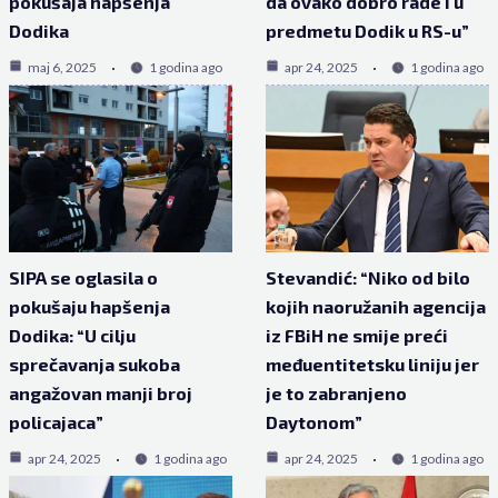
pokušaja hapšenja
da ovako dobro rade i u
Dodika
predmetu Dodik u RS-u”
maj 6, 2025
1 godina ago
apr 24, 2025
1 godina ago
SIPA se oglasila o
Stevandić: “Niko od bilo
pokušaju hapšenja
kojih naoružanih agencija
Dodika: “U cilju
iz FBiH ne smije preći
sprečavanja sukoba
međuentitetsku liniju jer
angažovan manji broj
je to zabranjeno
policajaca”
Daytonom”
apr 24, 2025
1 godina ago
apr 24, 2025
1 godina ago