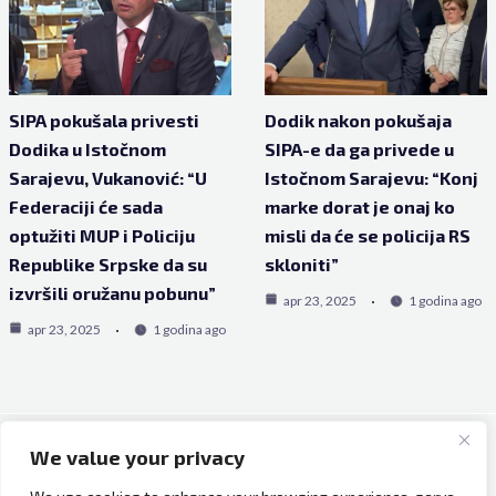
SIPA pokušala privesti
Dodik nakon pokušaja
Dodika u Istočnom
SIPA-e da ga privede u
Sarajevu, Vukanović: “U
Istočnom Sarajevu: “Konj
Federaciji će sada
marke dorat je onaj ko
optužiti MUP i Policiju
misli da će se policija RS
Republike Srpske da su
skloniti”
izvršili oružanu pobunu”
apr 23, 2025
1 godina ago
apr 23, 2025
1 godina ago
We value your privacy
Copyright © 2026 Bh Dijaspora.