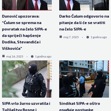
Dunović upozorava:
Darko Ćulum odgovorio na
“Ćulum se sprema na
pitanje da li će se vratiti
povratak na čelo SIPA-e
na čelo SIPA-e
da spriječi hapšenje
maj 7, 2025
1 godina ago
Dodika, Stevandića i
Viškovića”
maj 16, 2025
1 godina ago
SIPA vrlo žurno uzvratila i
Sindikat SIPA-e oštro
Tužilaštvu Bosne i
osuđuje postupke