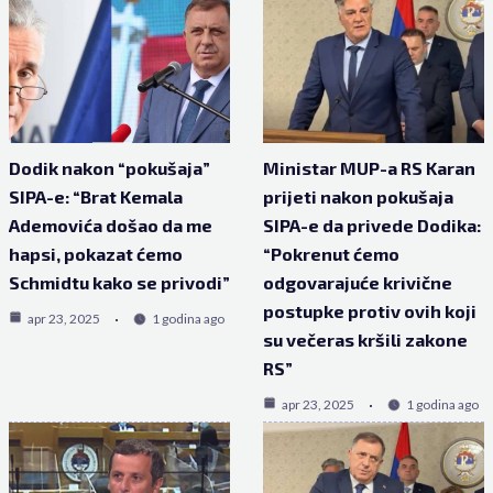
Dodik nakon “pokušaja”
Ministar MUP-a RS Karan
SIPA-e: “Brat Kemala
prijeti nakon pokušaja
Ademovića došao da me
SIPA-e da privede Dodika:
hapsi, pokazat ćemo
“Pokrenut ćemo
Schmidtu kako se privodi”
odgovarajuće krivične
postupke protiv ovih koji
apr 23, 2025
1 godina ago
su večeras kršili zakone
RS”
apr 23, 2025
1 godina ago