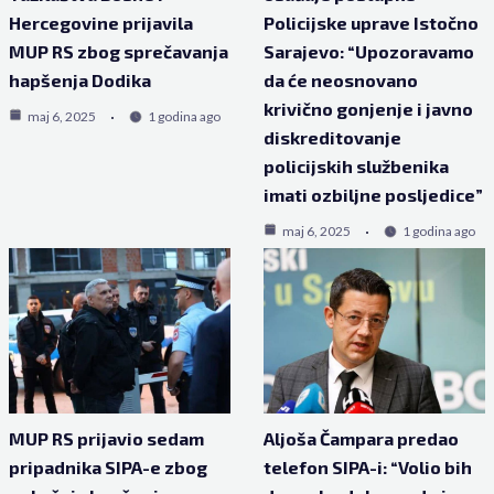
Hercegovine prijavila
Policijske uprave Istočno
MUP RS zbog sprečavanja
Sarajevo: “Upozoravamo
hapšenja Dodika
da će neosnovano
krivično gonjenje i javno
maj 6, 2025
1 godina ago
diskreditovanje
policijskih službenika
imati ozbiljne posljedice”
maj 6, 2025
1 godina ago
MUP RS prijavio sedam
Aljoša Čampara predao
pripadnika SIPA-e zbog
telefon SIPA-i: “Volio bih