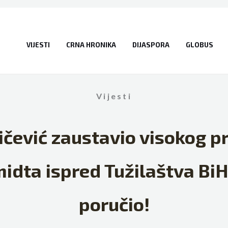
VIJESTI
CRNA HRONIKA
DIJASPORA
GLOBUS
Vijesti
ičević zaustavio visokog p
idta ispred Tužilaštva BiH
poručio!