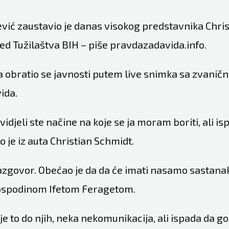
vić zaustavio je danas visokog predstavnika Chri
ed Tužilaštva BIH – piše pravdazadavida.info.
 obratio se javnosti putem live snimka sa zvaničn
ida.
vidjeli ste načine na koje se ja moram boriti, ali i
ao je iz auta Christian Schmidt.
azgovor. Obećao je da da će imati nasamo sastana
spodinom Ifetom Feragetom.
je to do njih, neka nekomunikacija, ali ispada da g