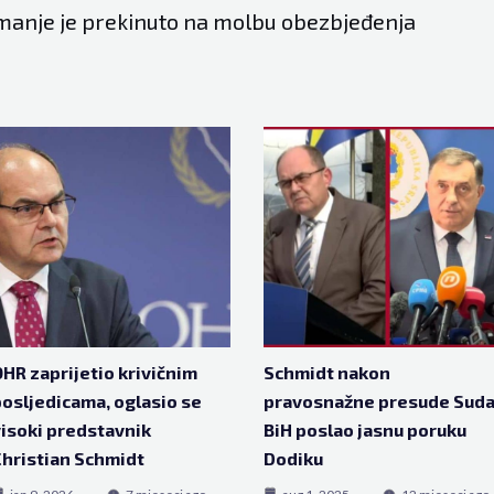
anje je prekinuto na molbu obezbjeđenja
HR zaprijetio krivičnim
Schmidt nakon
osljedicama, oglasio se
pravosnažne presude Sud
isoki predstavnik
BiH poslao jasnu poruku
hristian Schmidt
Dodiku