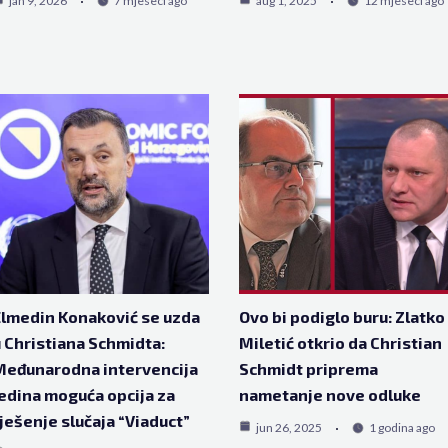
jan 9, 2026
7 mjeseci ago
aug 1, 2025
12 mjeseci ago
lmedin Konaković se uzda
Ovo bi podiglo buru: Zlatko
 Christiana Schmidta:
Miletić otkrio da Christian
Međunarodna intervencija
Schmidt priprema
edina moguća opcija za
nametanje nove odluke
ješenje slučaja “Viaduct”
jun 26, 2025
1 godina ago