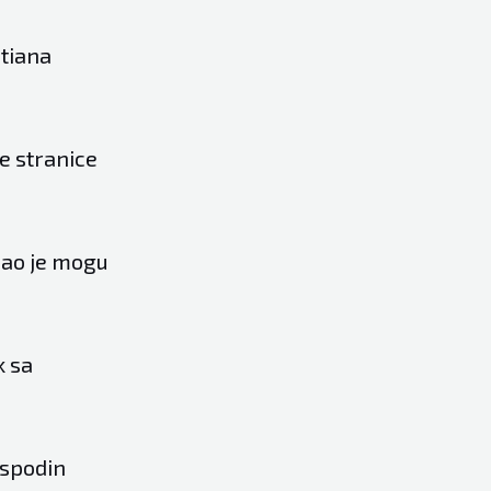
stiana
e stranice
spao je mogu
k sa
ospodin