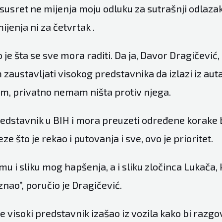
 susret ne mijenja moju odluku za sutrašnji odlaza
ijenja ni za četvrtak .
o je šta se sve mora raditi. Da ja, Davor Dragičević,
austavljati visokog predstavnika da izlazi iz auta
m, privatno nemam ništa protiv njega.
predstavnik u BIH i mora preuzeti određene korake 
e što je rekao i putovanja i sve, ovo je prioritet.
 i sliku mog hapšenja, a i sliku zločinca Lukača, 
ao”, poručio je Dragičević.
e visoki predstavnik izašao iz vozila kako bi razg