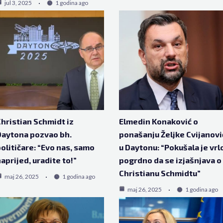
jul 3, 2025
1 godina ago
hristian Schmidt iz
Elmedin Konaković o
aytona pozvao bh.
ponašanju Željke Cvijanovi
olitičare: “Evo nas, samo
u Daytonu: “Pokušala je vrl
aprijed, uradite to!”
pogrdno da se izjašnjava o
Christianu Schmidtu”
maj 26, 2025
1 godina ago
maj 26, 2025
1 godina ago