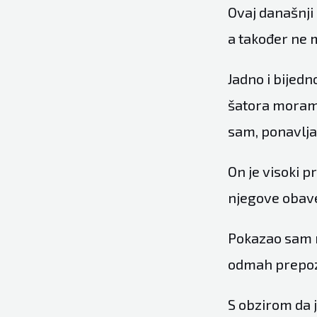
Ovaj današnji
a također ne m
Jadno i bijedn
šatora moram z
sam, ponavlja
On je visoki 
njegove obavez
Pokazao sam mu
odmah prepozn
S obzirom da j