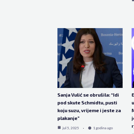
Sanja Vulić se obrušila: “Idi
E
pod skute Schmidtu, pusti
u
koju suzu, vrijeme i jeste za
plakanje”
j
r
jul 5, 2025
1 godina ago