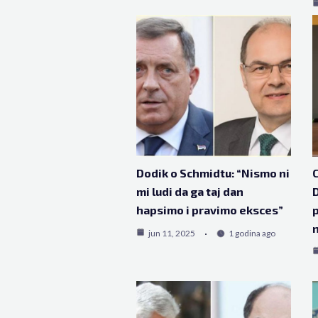
Dodik o Schmidtu: “Nismo ni
C
mi ludi da ga taj dan
D
hapsimo i pravimo eksces”
p
n
jun 11, 2025
1 godina ago