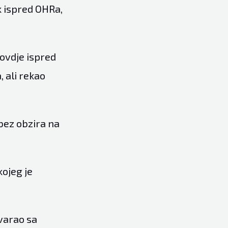
k ispred OHRa,
 ovdje ispred
, ali rekao
bez obzira na
kojeg je
ovarao sa