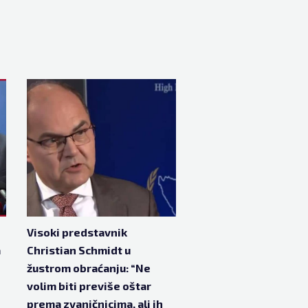
Visoki predstavnik
a
Christian Schmidt u
žustrom obraćanju: “Ne
volim biti previše oštar
prema zvaničnicima, ali ih