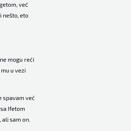
agetom, već
 nešto, eto
 ne mogu reći
 mu u vezi
dje spavam već
 sa Ifetom
 ali sam on.