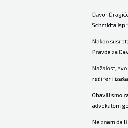
Davor Dragiče
Schmidta ispr
Nakon susreta
Pravde za Dav
Nažalost, evo 
reći fer i izaš
Obavili smo r
advokatom go
Ne znam da li 