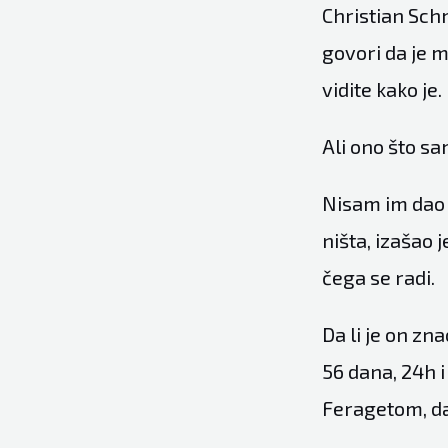
Christian Schm
govori da je 
vidite kako je.
Ali ono što sa
Nisam im dao 
ništa, izašao 
čega se radi.
Da li je on zn
56 dana, 24h i
Feragetom, da