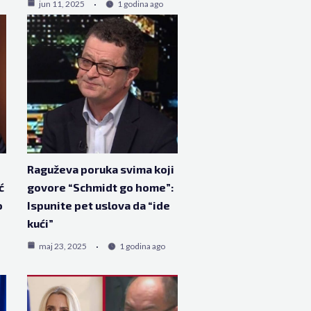
jun 11, 2025
1 godina ago
Raguževa poruka svima koji
ć
govore “Schmidt go home”:
o
Ispunite pet uslova da “ide
kući”
maj 23, 2025
1 godina ago