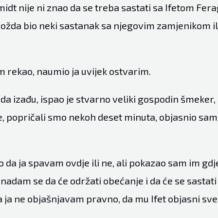
idt nije ni znao da se treba sastati sa Ifetom Fer
možda bio neki sastanak sa njegovim zamjenikom ili
m rekao, naumio ja uvijek ostvarim.
da izađu, ispao je stvarno veliki gospodin šmeker,
je, popričali smo nekoh deset minuta, objasnio sam
ao da ja spavam ovdje ili ne, ali pokazao sam im g
 nadam se da će održati obećanje i da će se sastati
 ja ne objašnjavam pravno, da mu Ifet objasni sve,