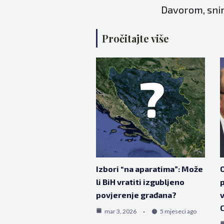
Davorom, snim
Pročitajte više
Izbori “na aparatima”: Može
O
li BiH vratiti izgubljeno
p
povjerenje građana?
v
C
mar 3, 2026
5 mjeseci ago