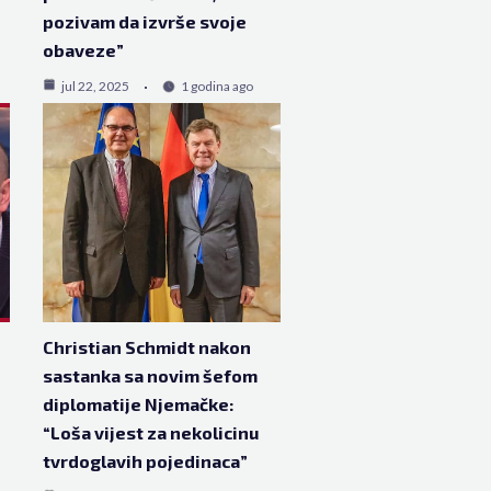
pozivam da izvrše svoje
obaveze”
jul 22, 2025
1 godina ago
Christian Schmidt nakon
sastanka sa novim šefom
diplomatije Njemačke:
“Loša vijest za nekolicinu
tvrdoglavih pojedinaca”