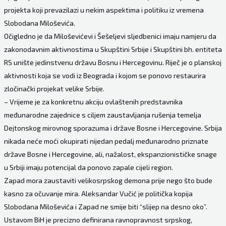
projekta koji prevazilazi u nekim aspektima i politiku iz vremena
Slobodana Miloševića.
Očigledno je da Miloševićevi i Šešeljevi sljedbenici imaju namjeru da
zakonodavnim aktivnostima u Skupštini Srbije i Skupštini bh. entiteta
RS unište jedinstvenu državu Bosnu i Hercegovinu. Riječ je o planskoj
aktivnosti koja se vodi iz Beograda i kojom se ponovo restaurira
zločinački projekat velike Srbije.
– Vrijeme je za konkretnu akciju ovlaštenih predstavnika
međunarodne zajednice s ciljem zaustavljanja rušenja temelja
Dejtonskog mirovnog sporazuma i države Bosne i Hercegovine. Srbija
nikada neće moći okupirati nijedan pedalj međunarodno priznate
države Bosne i Hercegovine, ali, nažalost, ekspanzionističke snage
u Srbiji imaju potencijal da ponovo zapale cijeli region.
Zapad mora zaustaviti velikosrpskog demona prije nego što bude
kasno za očuvanje mira. Aleksandar Vučić je politička kopija
Slobodana Miloševića i Zapad ne smije biti “slijep na desno oko”.
Ustavom BiH je precizno definirana ravnopravnost srpskog,