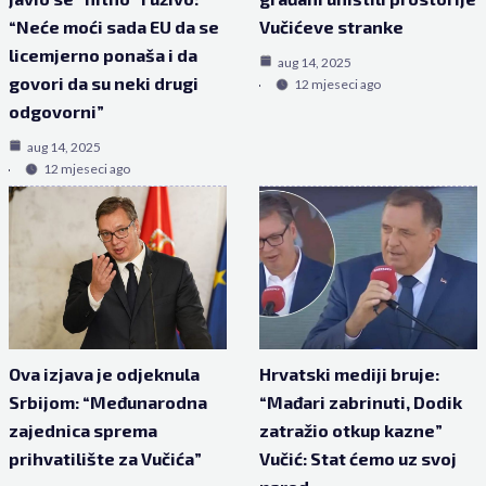
“Neće moći sada EU da se
Vučićeve stranke
licemjerno ponaša i da
aug 14, 2025
govori da su neki drugi
12 mjeseci ago
odgovorni”
aug 14, 2025
12 mjeseci ago
Ova izjava je odjeknula
Hrvatski mediji bruje:
Srbijom: “Međunarodna
“Mađari zabrinuti, Dodik
zajednica sprema
zatražio otkup kazne”
prihvatilište za Vučića”
Vučić: Stat ćemo uz svoj