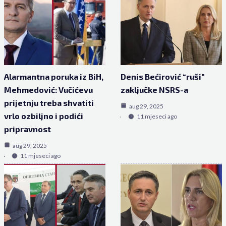
Alarmantna poruka iz BiH,
Denis Bećirović “ruši”
Mehmedović: Vučićevu
zaključke NSRS-a
prijetnju treba shvatiti
aug 29, 2025
vrlo ozbiljno i podići
11 mjeseci ago
pripravnost
aug 29, 2025
11 mjeseci ago