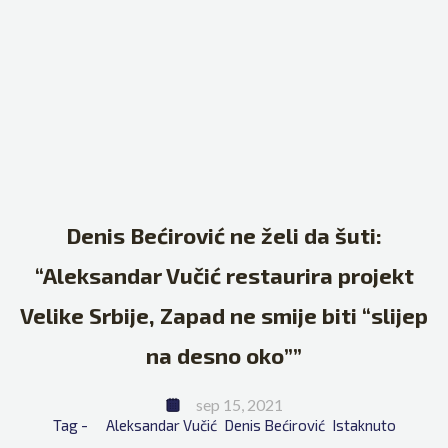
Denis Bećirović ne želi da šuti:
“Aleksandar Vučić restaurira projekt
Velike Srbije, Zapad ne smije biti “slijep
na desno oko””
sep 15, 2021
Tag - 
Aleksandar Vučić
Denis Bećirović
Istaknuto