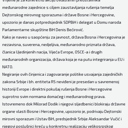
međunarodne zajednice s ciljem zaustavljanja rušenja temelja
Dejtonskog mirovnog sporazuma i države Bosne i Hercegovine,
upozorio je danas potpredsjednik SDPBiH i delegat u Domu naroda
Parlamentarne skupštine BiH Denis Bećirović.
Kako je naveo u saopćenju za javnost, država Bosna i Hercegovina je
nezavisna, suverena, nedjeljiva, međunarodno priznata država,
članica Ujedinjenih nacija, Vijeća Evrope, OSCE-a i drugih
međunarodnih organizacija, država koja je na putu integriranja u EU i
NATO.
Negiranje ovih činjenica i zagovaranje politike usvajanja zajedničkih
zakona Srbije i bh. entiteta RS neviđeni je presedan u savremenoj
historiji Evrope i direktni pokušaj rušenja Bosne i Hercegovine
suprotno svim normama domaćeg i međunarodnog prava.
Istovremeno dok Milorad Dodik i njegovi sljedbenici blokiraju državne
organe vlasti Bosne i Hercegovine, upozorio je, podrivaju Dejtonski
mirovni sporazum i Ustav BiH, predsjednik Srbije Aleksandar Vučić i
njegovi poslušnici kreću u konkretnu realizaciju velikosrpskog