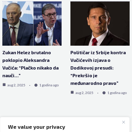
Zukan Helez brutalno
Političar iz Srbije kontra
poklopio Aleksandra
Vučićevih izjava o
Vučića: “Plačko nikako da
Dodikovoj presudi:
nauči…”
“Prekršio je
međunarodno pravo”
aug 2, 2025
1 godina ago
aug 2, 2025
1 godina ago
We value your privacy
Copyright © 2026 Bh Dijaspora.