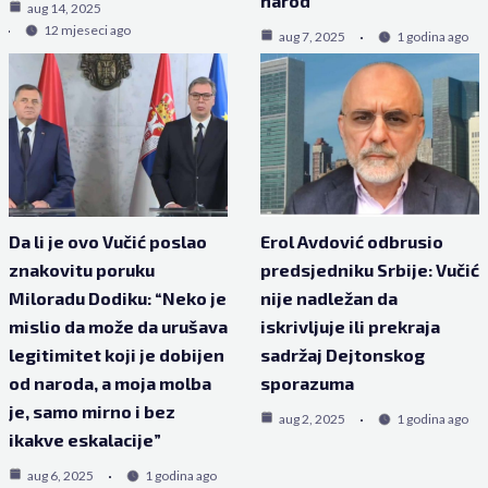
narod
aug 14, 2025
12 mjeseci ago
aug 7, 2025
1 godina ago
Da li je ovo Vučić poslao
Erol Avdović odbrusio
znakovitu poruku
predsjedniku Srbije: Vučić
Miloradu Dodiku: “Neko je
nije nadležan da
mislio da može da urušava
iskrivljuje ili prekraja
legitimitet koji je dobijen
sadržaj Dejtonskog
od naroda, a moja molba
sporazuma
je, samo mirno i bez
aug 2, 2025
1 godina ago
ikakve eskalacije”
aug 6, 2025
1 godina ago