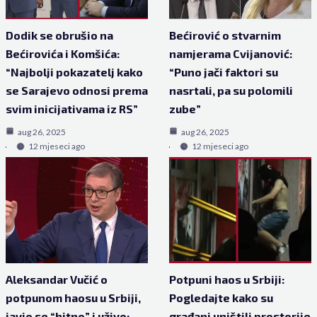
Dodik se obrušio na
Bećirović o stvarnim
Bećirovića i Komšića:
namjerama Cvijanović:
“Najbolji pokazatelj kako
“Puno jači faktori su
se Sarajevo odnosi prema
nasrtali, pa su polomili
svim inicijativama iz RS”
zube”
aug 26, 2025
aug 26, 2025
12 mjeseci ago
12 mjeseci ago
Aleksandar Vučić o
Potpuni haos u Srbiji:
potpunom haosu u Srbiji,
Pogledajte kako su
javio se “hitno” i uživo:
građani uništili prostorije