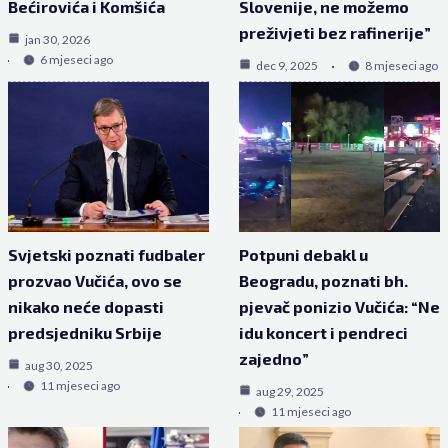
Bećirovića i Komšića
Slovenije, ne možemo
preživjeti bez rafinerije”
jan 30, 2026
6 mjeseci ago
dec 9, 2025
8 mjeseci ago
Svjetski poznati fudbaler
Potpuni debakl u
prozvao Vučića, ovo se
Beogradu, poznati bh.
nikako neće dopasti
pjevač ponizio Vučića: “Ne
predsjedniku Srbije
idu koncert i pendreci
zajedno”
aug 30, 2025
11 mjeseci ago
aug 29, 2025
11 mjeseci ago