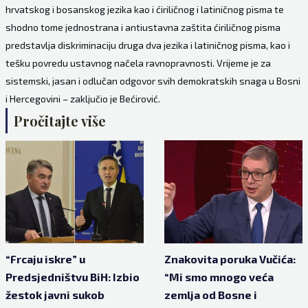
hrvatskog i bosanskog jezika kao i ćiriličnog i latiničnog pisma te
shodno tome jednostrana i antiustavna zaštita ćiriličnog pisma
predstavlja diskriminaciju druga dva jezika i latiničnog pisma, kao i
tešku povredu ustavnog načela ravnopravnosti. Vrijeme je za
sistemski, jasan i odlučan odgovor svih demokratskih snaga u Bosni
i Hercegovini – zaključio je Bećirović.
Pročitajte više
“Frcaju iskre” u
Znakovita poruka Vučića:
Predsjedništvu BiH: Izbio
“Mi smo mnogo veća
žestok javni sukob
zemlja od Bosne i