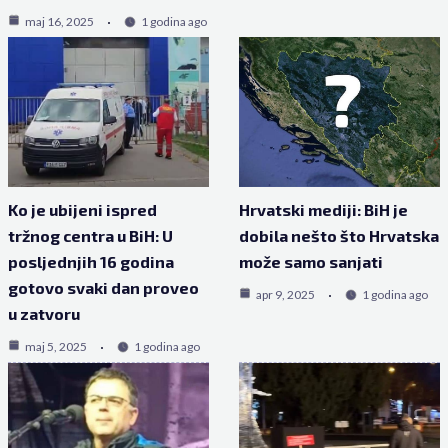
maj 16, 2025
1 godina ago
Ko je ubijeni ispred
Hrvatski mediji: BiH je
tržnog centra u BiH: U
dobila nešto što Hrvatska
posljednjih 16 godina
može samo sanjati
gotovo svaki dan proveo
apr 9, 2025
1 godina ago
u zatvoru
maj 5, 2025
1 godina ago