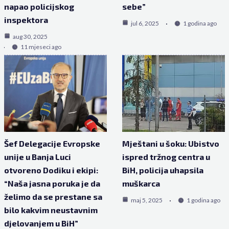
napao policijskog
sebe”
inspektora
jul 6, 2025
1 godina ago
aug 30, 2025
11 mjeseci ago
Šef Delegacije Evropske
Mještani u šoku: Ubistvo
unije u Banja Luci
ispred tržnog centra u
otvoreno Dodiku i ekipi:
BiH, policija uhapsila
“Naša jasna poruka je da
muškarca
želimo da se prestane sa
maj 5, 2025
1 godina ago
bilo kakvim neustavnim
djelovanjem u BiH”