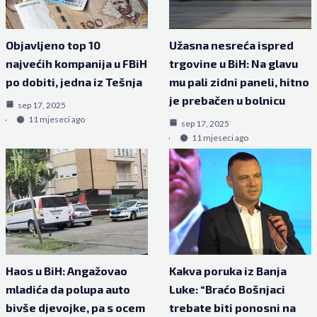
Objavljeno top 10
Užasna nesreća ispred
najvećih kompanija u FBiH
trgovine u BiH: Na glavu
po dobiti, jedna iz Tešnja
mu pali zidni paneli, hitno
je prebačen u bolnicu
sep 17, 2025
11 mjeseci ago
sep 17, 2025
11 mjeseci ago
Haos u BiH: Angažovao
Kakva poruka iz Banja
mladića da polupa auto
Luke: “Braćo Bošnjaci
bivše djevojke, pa s ocem
trebate biti ponosni na