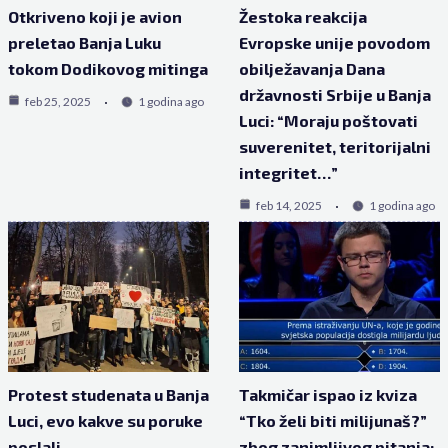
Otkriveno koji je avion
Žestoka reakcija
preletao Banja Luku
Evropske unije povodom
tokom Dodikovog mitinga
obilježavanja Dana
državnosti Srbije u Banja
feb 25, 2025
1 godina ago
Luci: “Moraju poštovati
suverenitet, teritorijalni
integritet…”
feb 14, 2025
1 godina ago
Protest studenata u Banja
Takmičar ispao iz kviza
Luci, evo kakve su poruke
“Tko želi biti milijunaš?”
poslali
zbog zanimljivog pitanja: