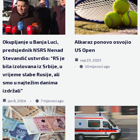
Okupljanje u Banja Luci,
Alkaraz ponovo osvojio
predsjednik NSRS Nenad
US Open
Stevandić ustvrdio: “RS je
sep 25, 2025
bila izolovana iz Srbije, u
10 mjeseci ago
vrijeme slabe Rusije, ali
smo u najtežim danima
izdržali”
jan 8, 2026
7 mjeseci ago