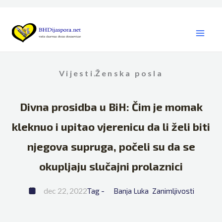
Skip
to
content
Vijesti
Ženska posla
,
Divna prosidba u BiH: Čim je momak
kleknuo i upitao vjerenicu da li želi biti
njegova supruga, počeli su da se
okupljaju slučajni prolaznici
dec 22, 2022
Tag - 
Banja Luka
Zanimljivosti