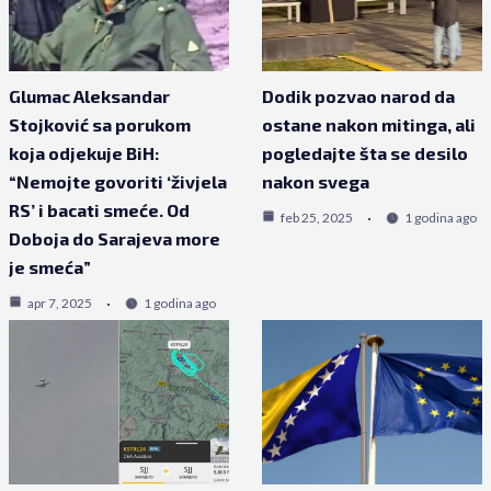
Glumac Aleksandar
Dodik pozvao narod da
Stojković sa porukom
ostane nakon mitinga, ali
koja odjekuje BiH:
pogledajte šta se desilo
“Nemojte govoriti ‘živjela
nakon svega
RS’ i bacati smeće. Od
feb 25, 2025
1 godina ago
Doboja do Sarajeva more
je smeća”
apr 7, 2025
1 godina ago