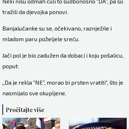
Neki nisu odmah čuli to sudbonosno “DA”, pa su
tražili da djevojka ponovi.
Banjalučanke su se, očekivano, raznježile i
mladom paru poželjele sreću.
Jači pol je bio zadužen da dobaci i koju pošalicu,
poput:
,,Da je rekla “NE”, morao bi prsten vratiti“, što je
nasmijalo sve okupljene.
Pročitajte više