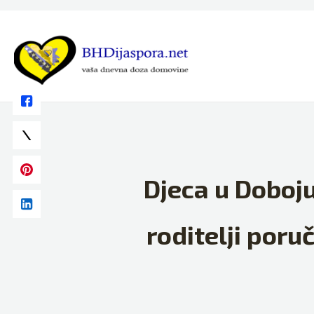
Skip
to
content
Djeca u Doboju
roditelji poru