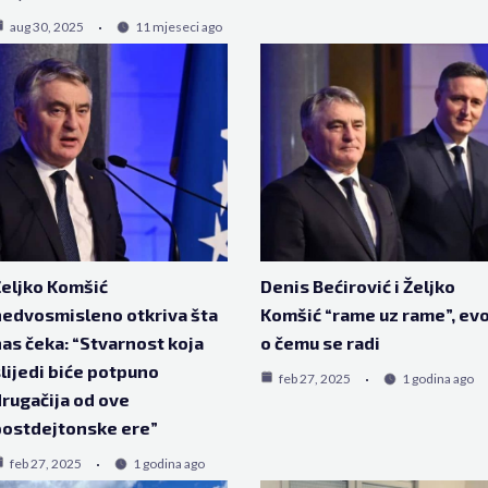
aug 30, 2025
11 mjeseci ago
eljko Komšić
Denis Bećirović i Željko
edvosmisleno otkriva šta
Komšić “rame uz rame”, ev
as čeka: “Stvarnost koja
o čemu se radi
lijedi biće potpuno
feb 27, 2025
1 godina ago
rugačija od ove
ostdejtonske ere”
feb 27, 2025
1 godina ago