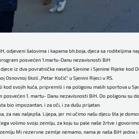
H, odjeveni šalovima i kapama bh.boja, djeca sa roditeljima nap
n program posvećen 1.martu-Danu nezavisnosti BiH
djece iz dva povratnička naselja Sjenine i Sjenine Rijeke kod Do
oj Osnovnoj školi „Petar Kočić“ u Sjenini Rijeci u RS.
i kod svojih kuća, pripremili i na poligonu malih sportova u Sje
 posvećen 1. martu- Danu nezavisnosti BiH. Do poligonu su d
sta bio impozantan, i za oči, i za dušu prijatan.
ika, za nas naljepša. Lijepa, jer mi učimo našu djecu šta je dom
čega volimo svoju zemlju, za koju su pale naše žrtve i govorimo
emlju Mi rezervne zemlje nemamo, nama je naša BiH jedna i je