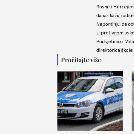
Bosne i Hercegovi
dana- kažu roditel
Napominju, da odu
U protivnom uskoro
Podsjetimo i Mila
direktorica škole
Pročitajte više