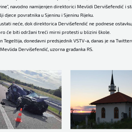
ne”, navodno namijenjen direktorici Mevlidi Dervišefendić i sta
ji djece povratnika u Sjeninu i Sjeninu Rijeku.
stati neće, dok direktorica Dervišefendić ne podnese ostavku, i
 će biti održani treći mirni protesti u blizini škole.
n Tegeltija, donedavni predsjednik VSTV-a, danas je na Twitter
 Mevlida Dervišefendić, uzorna građanka RS.