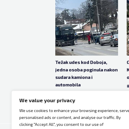
Težak udes kod Doboja,
G
jedna osoba poginula nakon
sudara kamiona i
o
automobila
feb 18, 2025
1 godina ago
We value your privacy
We use cookies to enhance your browsing experience, serv
personalised ads or content, and analyse our traffic. By
clicking "Accept All", you consent to our use of