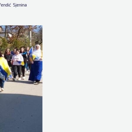
fendić
Sjenina