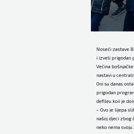
Noseći zastave Bi
i izveli prigoda
Većina bošnjačke 
nastavi u centraln
Oni su danas ostal
prigodan program
defileu koii je doi
– Ovo je lijepa sl
našoj djeci zbog 
neko nema svoju z