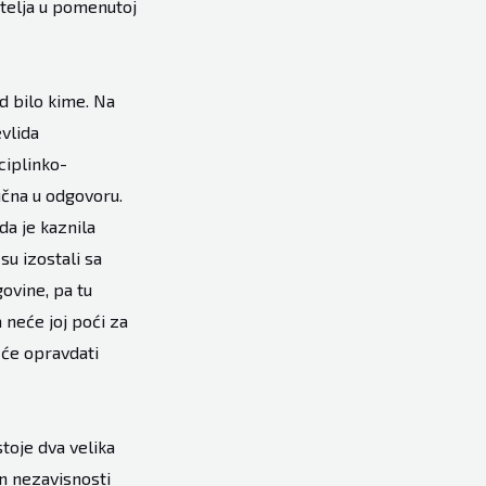
itelja u pomenutoj
d bilo kime. Na
evlida
sciplinko-
učna u odgovoru.
da je kaznila
u izostali sa
ovine, pa tu
a neće joj poći za
j će opravdati
toje dva velika
an nezavisnosti