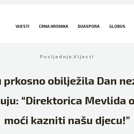
VIJESTI
CRNA HRONIKA
DIJASPORA
GLOBUS
Posljednje
,
Vijesti
 prkosno obilježila Dan ne
čuju: “Direktorica Mevlida
moći kazniti našu djecu!”