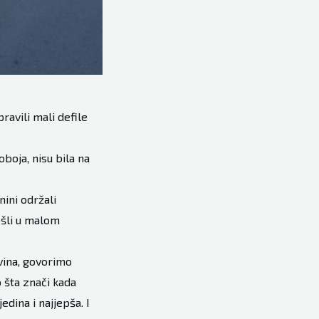
ravili mali defile
boja, nisu bila na
nini održali
ošli u malom
ovina, govorimo
 šta znači kada
dina i najjepša. I