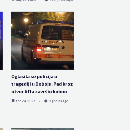
Oglasila se policija o
o
tragediji u Doboju: Pad kroz
otvor lifta završio kobno
feb 24, 2025
1 godina ago