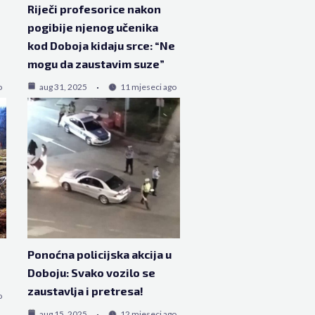
Riječi profesorice nakon
pogibije njenog učenika
kod Doboja kidaju srce: “Ne
mogu da zaustavim suze”
o
aug 31, 2025
11 mjeseci ago
Ponoćna policijska akcija u
Doboju: Svako vozilo se
zaustavlja i pretresa!
o
aug 15, 2025
12 mjeseci ago