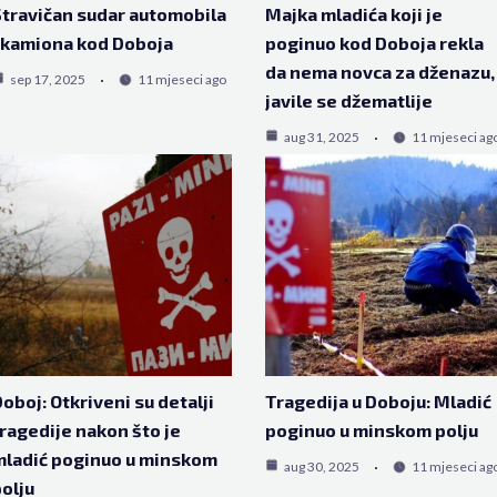
travičan sudar automobila
Majka mladića koji je
 kamiona kod Doboja
poginuo kod Doboja rekla
da nema novca za dženazu,
sep 17, 2025
11 mjeseci ago
javile se džematlije
aug 31, 2025
11 mjeseci ag
oboj: Otkriveni su detalji
Tragedija u Doboju: Mladić
ragedije nakon što je
poginuo u minskom polju
ladić poginuo u minskom
aug 30, 2025
11 mjeseci ag
olju