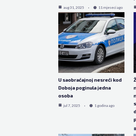
aug 31, 2025
11 mjeseci ago
U saobraćajnoj nesreći kod
Ž
Doboja poginula jedna
n
osoba
n
s
jul 7, 2025
1 godina ago
d
p