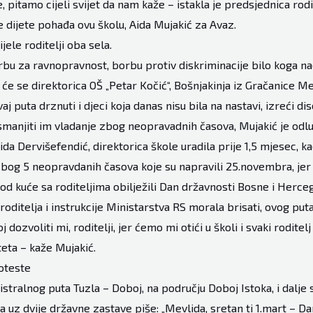
, pitamo cijeli svijet da nam kaže – istakla je predsjednica rod
čije dijete pohađa ovu školu, Aida Mujakić za Avaz.
jele roditelji oba sela.
rbu za ravnopravnost, borbu protiv diskriminacije bilo koga na
i će se direktorica OŠ „Petar Kočić“, Bošnjakinja iz Gračanice M
aj puta drznuti i djeci koja danas nisu bila na nastavi, izreći di
smanjiti im vladanje zbog neopravadnih časova, Mujakić je odl
da Dervišefendić, direktorica škole uradila prije 1,5 mjesec, ka
bog 5 neopravdanih časova koje su napravili 25.novembra, jer s
kod kuće sa roditeljima obilježili Dan državnosti Bosne i Herceg
roditelja i instrukcije Ministarstva RS morala brisati, ovog put
dozvoliti mi, roditelji, jer ćemo mi otići u školi i svaki roditel
eta – kaže Mujakić.
oteste
stralnog puta Tuzla – Doboj, na području Doboj Istoka, i dalje s
a uz dvije državne zastave piše: „Mevlida, sretan ti 1.mart – D