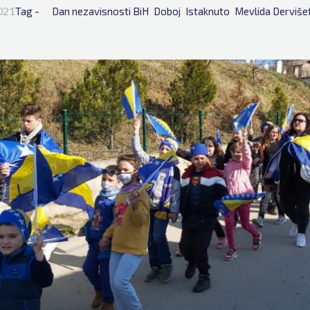
021
Tag - 
Dan nezavisnosti BiH
Doboj
Istaknuto
Mevlida Derviše