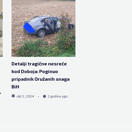
Detalji tragične nesreće
kod Doboja: Poginuo
pripadnik Oružanih snaga
BiH
”
okt 3, 2024
2 godine ago