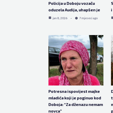
Policija u Doboju vozaču
S
oduzela Audija, uhapšen je
i
jan 8, 2026
7 mjeseci ago
Potresna ispovijest majke
D
mladića koji je poginuo kod
t
Doboja: “Za dženazu nemam
m
novca”
p