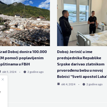
rad Doboj donira 100.000
Doboj: Јerinić u ime
KM pomoći poplavljenim
predsjednika Republike
pštinama u FBiH
Srpske darivao zlatnikom
prvorođenu bebu u novoj
okt 5, 2024
2 godine ago
Bolnici “Sveti apostol Luka
okt 4, 2024
2 godine ago
e