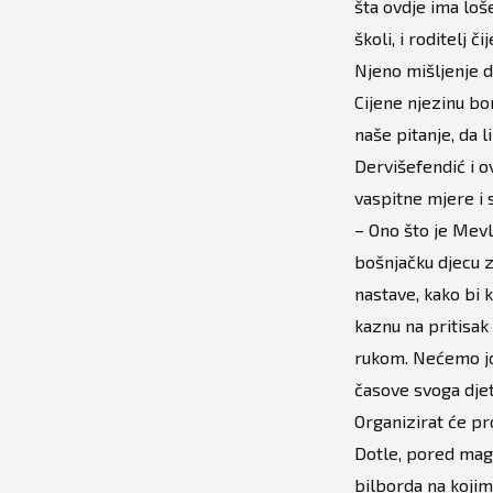
šta ovdje ima loše
školi, i roditelj 
Njeno mišljenje di
Cijene njezinu bo
naše pitanje, da l
Dervišefendić i ov
vaspitne mjere i 
– Ono što je Mevli
bošnjačku djecu z
nastave, kako bi 
kaznu na pritisak 
rukom. Nećemo joj 
časove svoga djet
Organizirat će pr
Dotle, pored magi
bilborda na kojim