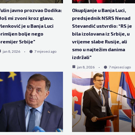
ulin javno prozvao Dodika:
Okupljanje u Banja Luci,
Još mi zvoni kroz glavu.
predsjednik NSRS Nenad
lenković je u Banja Luci
Stevandić ustvrdio: “RS je
rimljen bolje nego
bila izolovana iz Srbije, u
remijer Srbije”
vrijeme slabe Rusije, ali
smo u najtežim danima
jan 8, 2026
7 mjeseci ago
izdržali”
jan 8, 2026
7 mjeseci ago