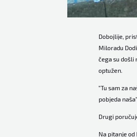
Dobojlije, pri
Miloradu Dodi
čega su došli 
optužen.
“Tu sam za na
pobjeda naša”,
Drugi poručuj
Na pitanje od