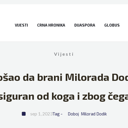
VIJESTI
CRNA HRONIKA
DIJASPORA
GLOBUS
Vijesti
ošao da brani Milorada Dodi
siguran od koga i zbog čeg
sep 1, 2023
Tag - 
Doboj
Milorad Dodik