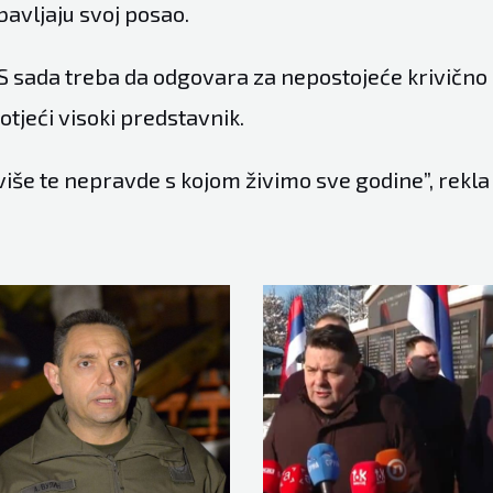
bavljaju svoj posao.
S sada treba da odgovara za nepostojeće krivično d
tjeći visoki predstavnik.
iše te nepravde s kojom živimo sve godine”, rekla 