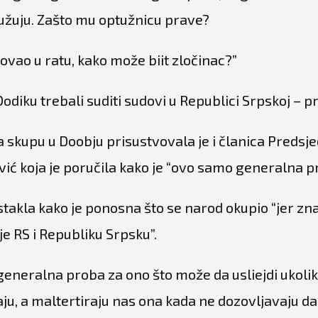
užuju. Zašto mu optužnicu prave?
ovao u ratu, kako može biit zločinac?”
odiku trebali suditi sudovi u Republici Srpskoj – 
 skupu u Doobju prisustvovala je i članica Predsj
vić koja je poručila kako je “ovo samo generalna p
istakla kako je ponosna što se narod okupio “jer zn
ije RS i Republiku Srpsku”.
generalna proba za ono što može da usliejdi ukoli
ju, a maltertiraju nas ona kada ne dozovljavaju da