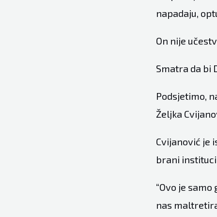
napadaju, opt
On nije učestv
Smatra da bi D
Podsjetimo, na
Željka Cvijano
Cvijanović je 
brani instituc
“Ovo je samo 
nas maltretira