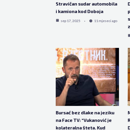
Stravičan sudar automobila
D
i kamiona kod Doboja
p
s
sep 17, 2025
11 mjeseci ago
Bursać bez dlake na jeziku
M
na Face TV: “Vukanović je
R
kolateralna šteta. Kud
D