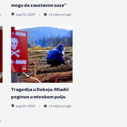
mogu da zaustavim suze”
o
aug 31, 2025
11 mjeseci ago
Tragedija u Doboju: Mladić
poginuo u minskom polju
aug 30, 2025
11 mjeseci ago
o