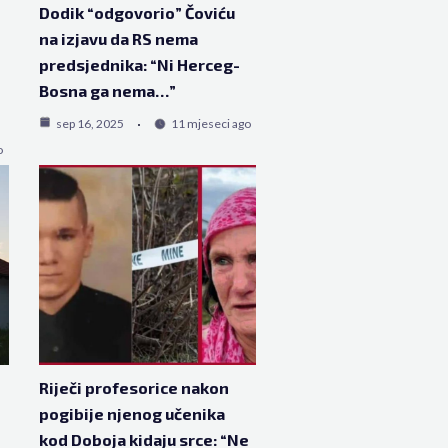
Dodik “odgovorio” Čoviću
na izjavu da RS nema
predsjednika: “Ni Herceg-
Bosna ga nema…”
sep 16, 2025
11 mjeseci ago
o
Riječi profesorice nakon
pogibije njenog učenika
kod Doboja kidaju srce: “Ne