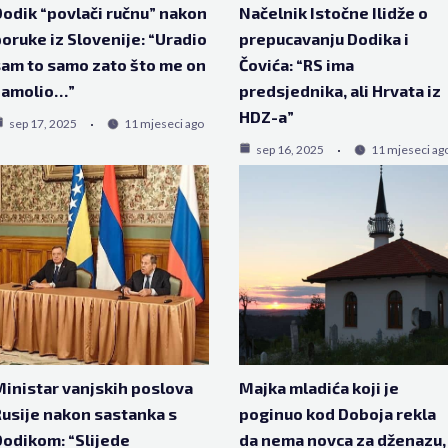
odik “povlači ručnu” nakon
Načelnik Istočne Ilidže o
oruke iz Slovenije: “Uradio
prepucavanju Dodika i
am to samo zato što me on
Čovića: “RS ima
zamolio…”
predsjednika, ali Hrvata iz
HDZ-a”
sep 17, 2025
11 mjeseci ago
sep 16, 2025
11 mjeseci ag
inistar vanjskih poslova
Majka mladića koji je
usije nakon sastanka s
poginuo kod Doboja rekla
odikom: “Slijede
da nema novca za dženazu,