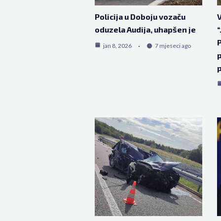
Policija u Doboju vozaču
V
oduzela Audija, uhapšen je
“
P
jan 8, 2026
7 mjeseci ago
p
p