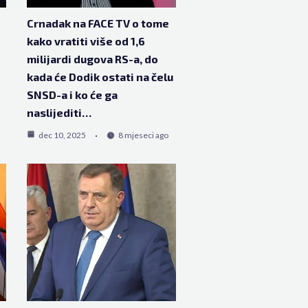
Crnadak na FACE TV o tome
kako vratiti više od 1,6
milijardi dugova RS-a, do
kada će Dodik ostati na čelu
SNSD-a i ko će ga
naslijediti…
dec 10, 2025
8 mjeseci ago