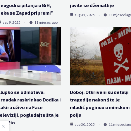
eugodna pitanja o BiH,
javile se džematlije
eka se Zapad pripremi”
aug 31, 2025
11 mjeseci ag
sep 9, 2025
11 mjeseci ago
lupko se odmotava:
Doboj: Otkriveni su detalji
rnadak raskrinkao Dodika i
tragedije nakon što je
akira uživo na Face
mladić poginuo u minskom
eleviziji, pogledajte šta je
polju
oručio
aug 30, 2025
11 mjeseci ag