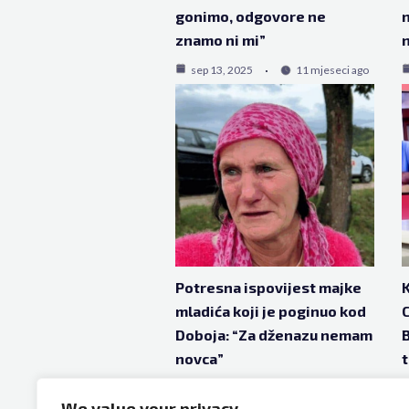
gonimo, odgovore ne
n
znamo ni mi”
n
sep 13, 2025
11 mjeseci ago
Potresna ispovijest majke
K
mladića koji je poginuo kod
C
Doboja: “Za dženazu nemam
B
novca”
t
p
aug 31, 2025
11 mjeseci ago
We value your privacy