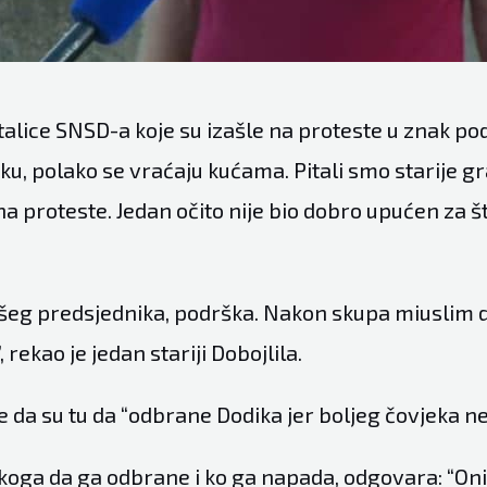
stalice SNSD-a koje su izašle na proteste u znak po
ku, polako se vraćaju kućama. Pitali smo starije 
na proteste. Jedan očito nije bio dobro upućen za š
šeg predsjednika, podrška. Nakon skupa miuslim da
 rekao je jedan stariji Dobojlila.
e da su tu da “odbrane Dodika jer boljeg čovjeka n
 koga da ga odbrane i ko ga napada, odgovara: “Oni