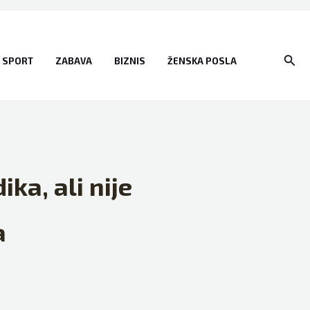
Sear
SPORT
ZABAVA
BIZNIS
ŽENSKA POSLA
ka, ali nije
a