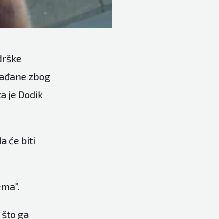
drške
građane zbog
ta je Dodik
 će biti
ema”.
 što ga