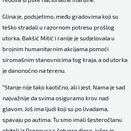
Glina je, podsjetimo, među gradovima koji su
teško stradali u razornom potresu prošlog
utorka. Bakšić Mitić i ranije je sudjelovala u
brojnim humanitarnim akcijama pomoći
siromašnim stanovnicima tog kraja, a od utorka
je danonoćno na terenu.
“Stanje nije tako kaotično, ali i jest. Nama je sad
najvažnije da svima osiguramo krov nad
glavom. Još ima ljudi koji su po livadama,
spavaju po autima. Tu smo imali šesteročlanu
obitelj iz Drenovca s četvero djece, jučer je