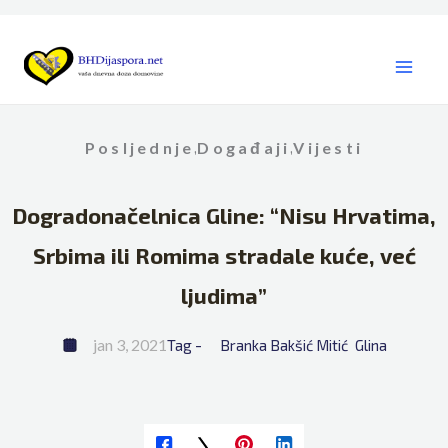
Skip
to
content
Posljednje
Događaji
Vijesti
,
,
Dogradonačelnica Gline: “Nisu Hrvatima,
Srbima ili Romima stradale kuće, već
ljudima”
jan 3, 2021
Tag - 
Branka Bakšić Mitić
Glina