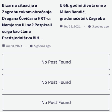
Bizarna situacija u
U 66. godini života umro
Zagrebu tokom obraćanja
Milan Bandić,
Dragana Ćovića na HRT-u:
gradonačelnik Zagreba
Namjerno ili ne? Potpisali
feb 28, 2021
5 godina ago
su ga kao člana
Predsjedništva BiH…
mar 3, 2021
5 godina ago
No Post Found
No Post Found
No Post Found