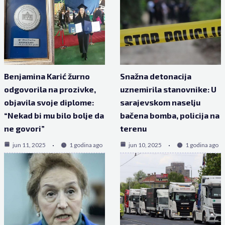
Benjamina Karić žurno
Snažna detonacija
odgovorila na prozivke,
uznemirila stanovnike: U
objavila svoje diplome:
sarajevskom naselju
“Nekad bi mu bilo bolje da
bačena bomba, policija na
ne govori”
terenu
jun 11, 2025
1 godina ago
jun 10, 2025
1 godina ago