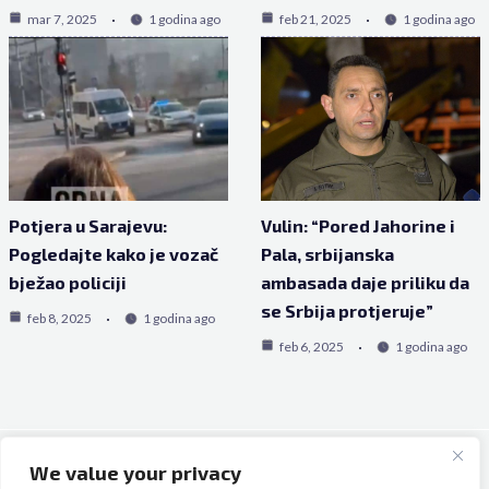
mar 7, 2025
1 godina ago
feb 21, 2025
1 godina ago
Potjera u Sarajevu:
Vulin: “Pored Jahorine i
Pogledajte kako je vozač
Pala, srbijanska
bježao policiji
ambasada daje priliku da
se Srbija protjeruje”
feb 8, 2025
1 godina ago
feb 6, 2025
1 godina ago
We value your privacy
Copyright © 2026 Bh Dijaspora.