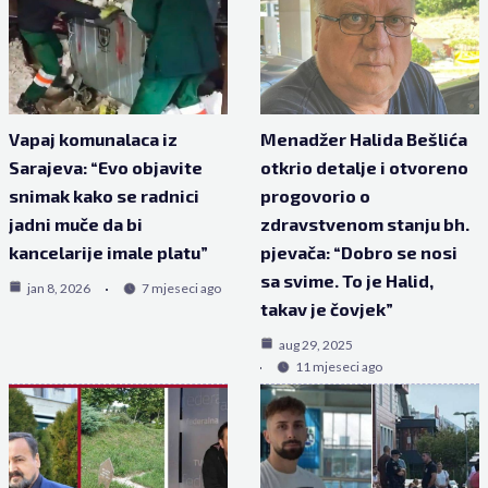
Vapaj komunalaca iz
Menadžer Halida Bešlića
Sarajeva: “Evo objavite
otkrio detalje i otvoreno
snimak kako se radnici
progovorio o
jadni muče da bi
zdravstvenom stanju bh.
kancelarije imale platu”
pjevača: “Dobro se nosi
sa svime. To je Halid,
jan 8, 2026
7 mjeseci ago
takav je čovjek”
aug 29, 2025
11 mjeseci ago