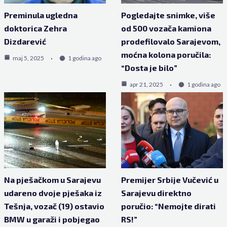
Preminula ugledna
Pogledajte snimke, više
doktorica Zehra
od 500 vozača kamiona
Dizdarević
prodefilovalo Sarajevom,
moćna kolona poručila:
maj 5, 2025
1 godina ago
“Dosta je bilo”
apr 21, 2025
1 godina ago
Na pješačkom u Sarajevu
Premijer Srbije Vučević u
udareno dvoje pješaka iz
Sarajevu direktno
Tešnja, vozač (19) ostavio
poručio: “Nemojte dirati
BMW u garaži i pobjegao
RS!”