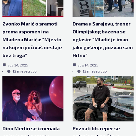
Zvonko Marić o sramoti
Drama u Sarajevu, trener
prema uspomeni na
Olimpijskog bazena se
Mladena Marića: “Mjesto
oglasio: “Mladić je imao
na kojem počivaš nestaje
jako gušenje, pozvao sam
bez traga”
Hitnu”
aug 14, 2025
aug 14, 2025
12 mjeseci ago
12 mjeseci ago
Dino Merlin se iznenada
Poznati bh. reper se