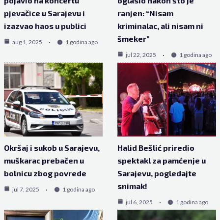
pojavio na koncertu
oglasio nakon što je
pjevačice u Sarajevu i
ranjen: “Nisam
izazvao haos u publici
kriminalac, ali nisam ni
šmeker”
aug 1, 2025
1 godina ago
jul 22, 2025
1 godina ago
Okršaj i sukob u Sarajevu,
Halid Bešlić priredio
muškarac prebačen u
spektakl za pamćenje u
bolnicu zbog povrede
Sarajevu, pogledajte
snimak!
jul 7, 2025
1 godina ago
jul 6, 2025
1 godina ago