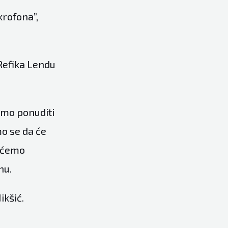
krofona”,
 Refika Lendu
emo ponuditi
o se da će
t ćemo
nu.
ikšić.