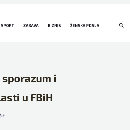
Sear
SPORT
ZABAVA
BIZNIS
ŽENSKA POSLA
i sporazum i
lasti u FBiH
šić