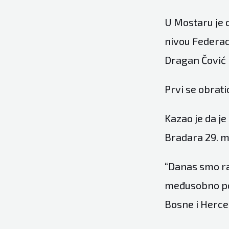
U Mostaru je 
nivou Federac
Dragan Čović 
Prvi se obrat
Kazao je da je
Bradara 29. m
“Danas smo ra
međusobno pot
Bosne i Herce