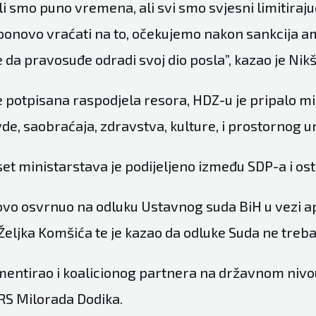
li smo puno vremena, ali svi smo svjesni limitiraju
ponovo vraćati na to, očekujemo nakon sankcija a
 da pravosuđe odradi svoj dio posla”, kazao je Nikš
e potpisana raspodjela resora, HDZ-u je pripalo m
vde, saobraćaja, zdravstva, kulture, i prostornog u
et ministarstava je podijeljeno između SDP-a i ost
ovo osvrnuo na odluku Ustavnog suda BiH u vezi ap
Željka Komšića te je kazao da odluke Suda ne treba
mentirao i koalicionog partnera na državnom nivou
RS Milorada Dodika.