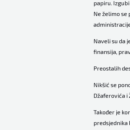
papiru. Izgubi
Ne želimo se 
administracije
Naveli su da j
finansija, pra
Preostalih des
Nikšić se pon
Džaferovića i 
Također je ko
predsjednika 