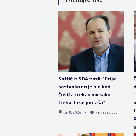
Softić iz SDA tvrdi: “Prije
Č
sastanka on je bio kod
d
Čovića i rekao mu kako
“
treba da se ponaša”
u
f
jan 8, 2026
7 mjeseci ago
d