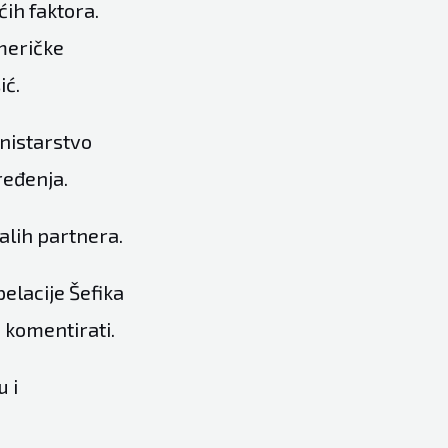
ćih faktora.
meričke
ić.
inistarstvo
ređenja.
alih partnera.
elacije Šefika
 komentirati.
 i