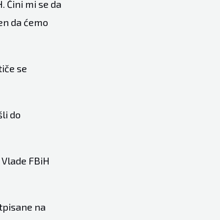
. Čini mi se da
ren da ćemo
tiče se
li do
 Vlade FBiH
otpisane na