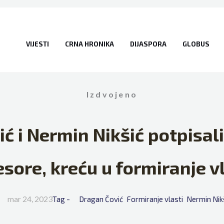
VIJESTI
CRNA HRONIKA
DIJASPORA
GLOBUS
Izdvojeno
ć i Nermin Nikšić potpisal
resore, kreću u formiranje v
mar 24, 2023
Tag - 
Dragan Čović
Formiranje vlasti
Nermin Nik