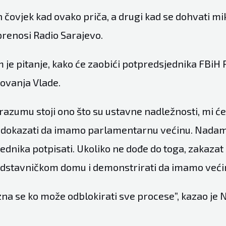
n čovjek kad ovako priča, a drugi kad se dohvati mi
 prenosi
Radio Sarajevo.
 je pitanje, kako će zaobići potpredsjednika FBiH
ovanja Vlade.
azumu stoji ono što su ustavne nadležnosti, mi ć
i dokazati da imamo parlamentarnu većinu. Nadam
ednika potpisati. Ukoliko ne dođe do toga, zakaza
edstavničkom domu i demonstrirati da imamo veći
na se ko može odblokirati sve procese”, kazao je N