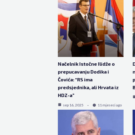
Načelnik Istočne Ilidže o
D
prepucavanju Dodika i
n
Čovića: “RS ima
p
predsjednika, ali Hrvata iz
HDZ-a”
sep 16, 2025
11 mjeseci ago