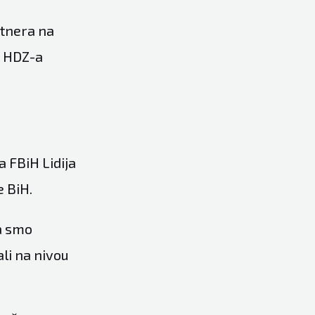
rtnera na
i HDZ-a
a FBiH Lidija
e BiH.
a smo
li na nivou