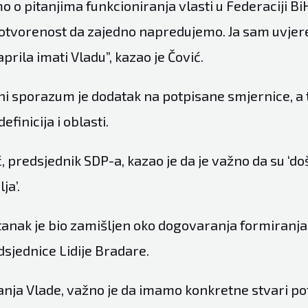
o o pitanjima funkcioniranja vlasti u Federaciji BiH
otvorenost da zajedno napredujemo. Ja sam uvje
aprila imati Vladu”, kazao je Čović.
ni sporazum je dodatak na potpisane smjernice, a 
finicija i oblasti.
 predsjednik SDP-a, kazao je da je važno da su ‘doš
ja’.
tanak je bio zamišljen oko dogovaranja formiranja
dsjednice Lidije Bradare.
anja Vlade, važno je da imamo konkretne stvari p