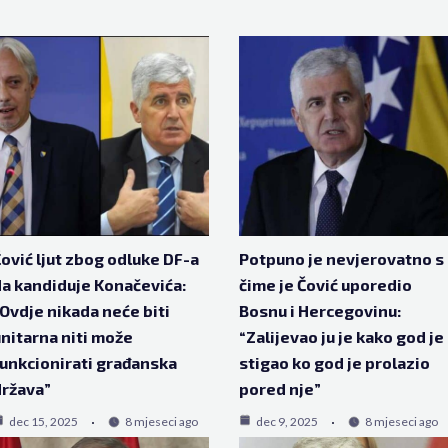
ović ljut zbog odluke DF-a
Potpuno je nevjerovatno s
a kandiduje Konačevića:
čime je Čović uporedio
Ovdje nikada neće biti
Bosnu i Hercegovinu:
nitarna niti može
“Zalijevao ju je kako god je
unkcionirati građanska
stigao ko god je prolazio
ržava”
pored nje”
dec 15, 2025
8 mjeseci ago
dec 9, 2025
8 mjeseci ago