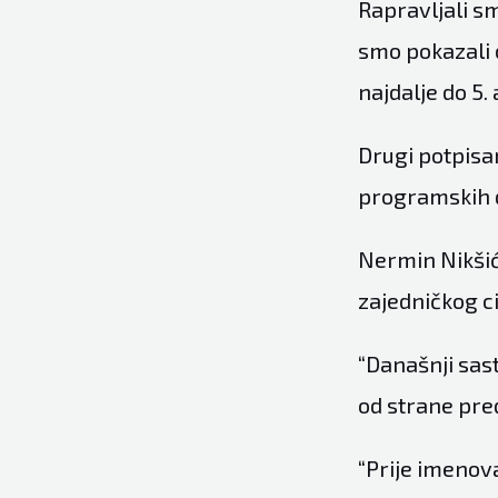
Rapravljali sm
smo pokazali 
najdalje do 5. 
Drugi potpisa
programskih de
Nermin Nikšić,
zajedničkog cil
“Današnji sas
od strane pre
“Prije imenov