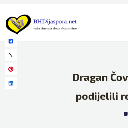
Skip
to
content
Dragan Čovi
podijelili 