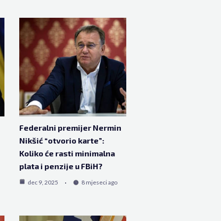
Federalni premijer Nermin
Nikšić “otvorio karte”:
Koliko će rasti minimalna
plata i penzije u FBiH?
dec 9, 2025
8 mjeseci ago