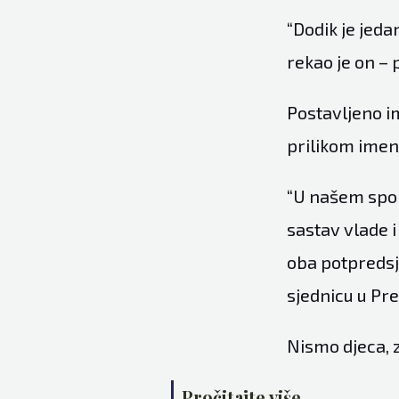
“Dodik je jeda
rekao je on –
Postavljeno im
prilikom imen
“U našem spor
sastav vlade 
oba potpredsj
sjednicu u Pr
Nismo djeca, z
Pročitajte više