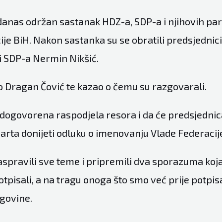
danas održan sastanak HDZ-a, SDP-a i njihovih pa
ije BiH. Nakon sastanka su se obratili predsjednic
i SDP-a Nermin Nikšić.
io Dragan Čović te kazao o čemu su razgovarali.
 dogovorena raspodjela resora i da će predsjednic
arta donijeti odluku o imenovanju Vlade Federacij
spravili sve teme i pripremili dva sporazuma koj
pisali, a na tragu onoga što smo već prije potpisa
govine.