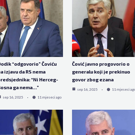
odik “odgovorio” Čoviću
Čović javno progovorio o
a izjavu da RS nema
generalu koji je prekinuo
redsjednika: “Ni Herceg-
govor zbog ezana
Bosna ga nema…”
sep 16, 2025
11 mjeseci ag
sep 16, 2025
11 mjeseci ago