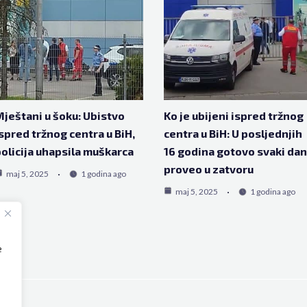
ještani u šoku: Ubistvo
Ko je ubijeni ispred tržnog
spred tržnog centra u BiH,
centra u BiH: U posljednjih
olicija uhapsila muškarca
16 godina gotovo svaki dan
proveo u zatvoru
maj 5, 2025
1 godina ago
maj 5, 2025
1 godina ago
e