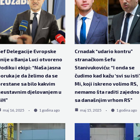
ef Delegacije Evropske
Crnadak “udario kontru”
nije u Banja Luci otvoreno
stranačkom šefu
odiku i ekipi: “Naša jasna
Stanivukoviću: “I onda se
oruka je da želimo da se
čudimo kad kažu ‘svi su isti’
restane sa bilo kakvim
Mi, koji iskreno volimo RS,
eustavnim djelovanjem u
nemamo šta raditi zajedno
iH”
sa današnjim vrhom RS”
maj 16, 2025
1 godina ago
maj 15, 2025
1 godina ago