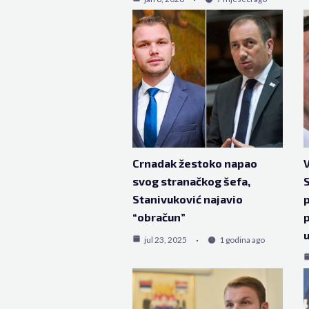
Crnadak žestoko napao
V
svog stranačkog šefa,
S
Stanivuković najavio
p
“obračun”
p
u
jul 23, 2025
1 godina ago