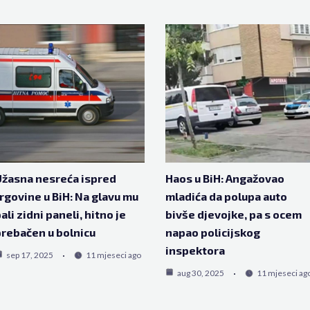
žasna nesreća ispred
Haos u BiH: Angažovao
rgovine u BiH: Na glavu mu
mladića da polupa auto
ali zidni paneli, hitno je
bivše djevojke, pa s ocem
rebačen u bolnicu
napao policijskog
inspektora
sep 17, 2025
11 mjeseci ago
aug 30, 2025
11 mjeseci ag