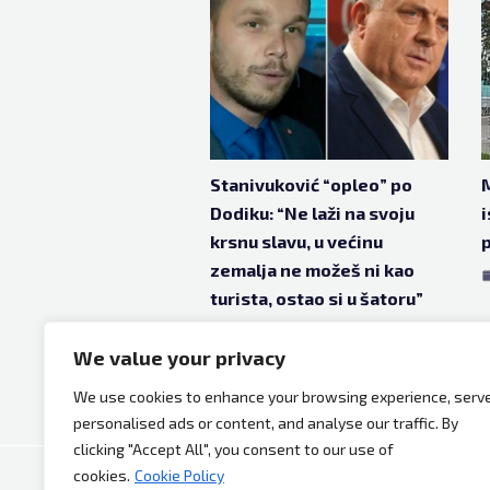
Stanivuković “opleo” po
M
Dodiku: “Ne laži na svoju
i
krsnu slavu, u većinu
p
zemalja ne možeš ni kao
turista, ostao si u šatoru”
maj 7, 2025
1 godina ago
We value your privacy
We use cookies to enhance your browsing experience, serv
personalised ads or content, and analyse our traffic. By
clicking "Accept All", you consent to our use of
cookies.
Cookie Policy