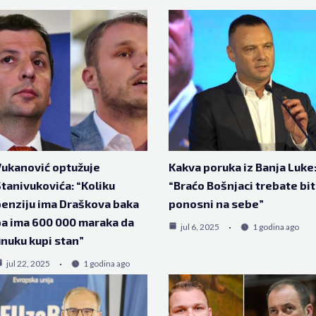
ukanović optužuje
Kakva poruka iz Banja Luke
tanivukovića: “Koliku
“Braćo Bošnjaci trebate bit
enziju ima Draškova baka
ponosni na sebe”
a ima 600 000 maraka da
jul 6, 2025
1 godina ago
nuku kupi stan”
jul 22, 2025
1 godina ago