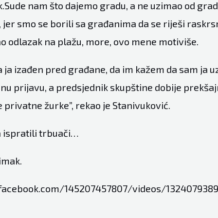
.Sude nam što dajemo gradu, a ne uzimao od gra
 jer smo se borili sa građanima da se riješi raskrs
ao odlazak na plažu, more, ovo mene motiviše.
 ja izađen pred građane, da im kažem da sam ja uz 
nu prijavu, a predsjednik skupštine dobije prekšaj
privatne žurke”, rekao je Stanivuković.
 ispratili trbuači…
imak.
facebook.com/145207457807/videos/132407938