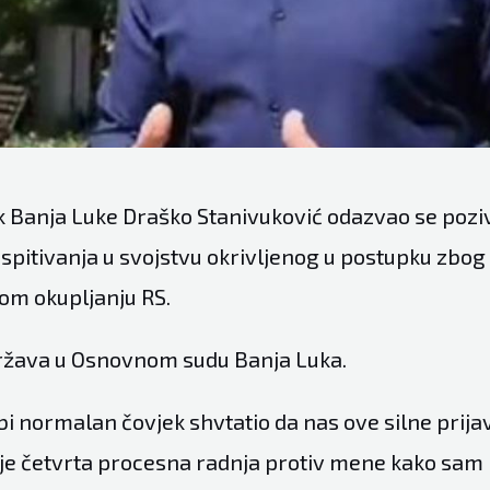
 Banja Luke Draško Stanivuković odazvao se pozi
ispitivanja u svojstvu okrivljenog u postupku zbog
om okupljanju RS.
ržava u Osnovnom sudu Banja Luka.
i normalan čovjek shvtatio da nas ove silne prija
 je četvrta procesna radnja protiv mene kako sam