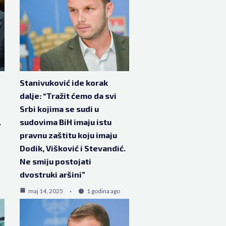
Stanivuković ide korak
dalje: “Tražit ćemo da svi
Srbi kojima se sudi u
.
sudovima BiH imaju istu
pravnu zaštitu koju imaju
Dodik, Višković i Stevandić.
Ne smiju postojati
dvostruki aršini”
maj 14, 2025
1 godina ago