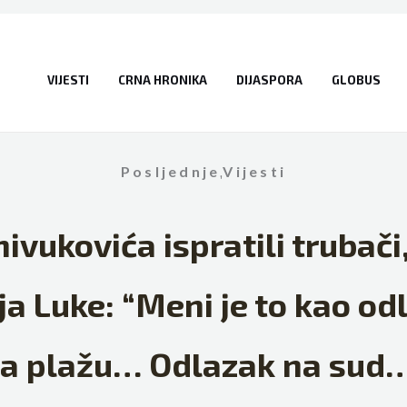
VIJESTI
CRNA HRONIKA
DIJASPORA
GLOBUS
Posljednje
,
Vijesti
ivukovića ispratili trubači
ja Luke: “Meni je to kao od
a plažu… Odlazak na sud