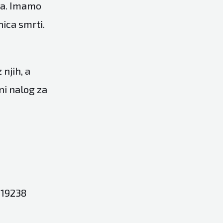
da. Imamo
nica smrti.
njih, a
ni nalog za
919238