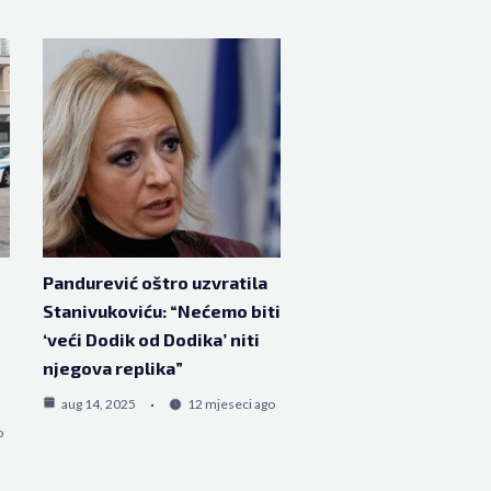
Pandurević oštro uzvratila
Stanivukoviću: “Nećemo biti
‘veći Dodik od Dodika’ niti
njegova replika”
aug 14, 2025
12 mjeseci ago
o