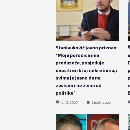
Stanivuković javno priznao:
Š
“Moja porodica ima
u
preduzeća, posjeduje
D
dvocifren broj nekretnina, i
p
svima je jasno da ne
p
zavisim i ne živim od
n
politike”
B
jun 5, 2025
1 godina ago