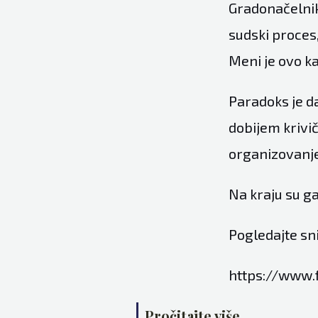
Gradonačelnik
sudski proces,
Meni je ovo k
Paradoks je da
dobijem krivič
organizovanje 
Na kraju su ga
Pogledajte sn
https://www.
Pročitajte više