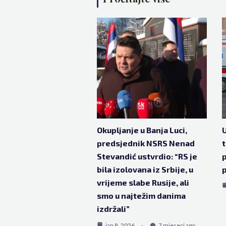
Okupljanje u Banja Luci,
U
predsjednik NSRS Nenad
t
Stevandić ustvrdio: “RS je
p
bila izolovana iz Srbije, u
p
vrijeme slabe Rusije, ali
smo u najtežim danima
izdržali”
jan 8, 2026
7 mjeseci ago