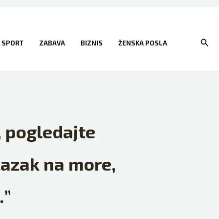
Sear
SPORT
ZABAVA
BIZNIS
ŽENSKA POSLA
, pogledajte
lazak na more,
…”