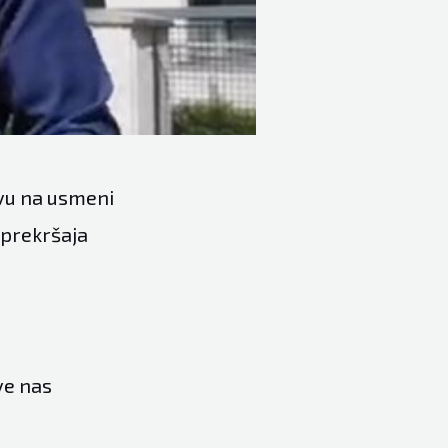
vu na usmeni
 prekršaja
ve nas