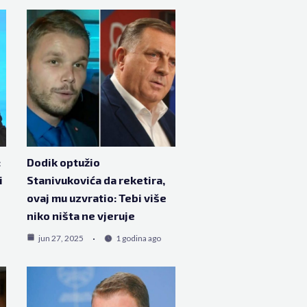
:
Dodik optužio
i
Stanivukovića da reketira,
ovaj mu uzvratio: Tebi više
niko ništa ne vjeruje
jun 27, 2025
1 godina ago