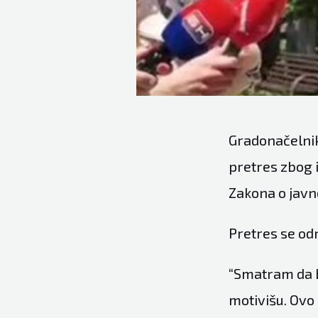
Gradonačelnik
pretres zbog 
Zakona o javn
Pretres se od
“Smatram da b
motivišu. Ovo