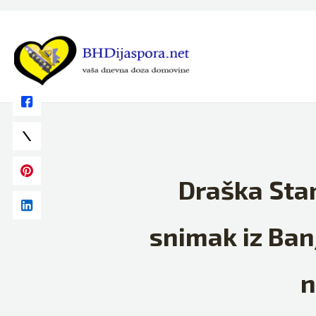
Skip
to
content
Draška Stan
snimak iz Ban
n