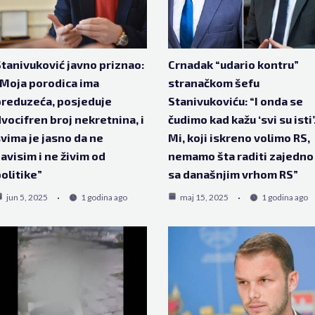
tanivuković javno priznao:
Crnadak “udario kontru”
Moja porodica ima
stranačkom šefu
reduzeća, posjeduje
Stanivukoviću: “I onda se
vocifren broj nekretnina, i
čudimo kad kažu ‘svi su isti’
vima je jasno da ne
Mi, koji iskreno volimo RS,
avisim i ne živim od
nemamo šta raditi zajedno
olitike”
sa današnjim vrhom RS”
jun 5, 2025
1 godina ago
maj 15, 2025
1 godina ago