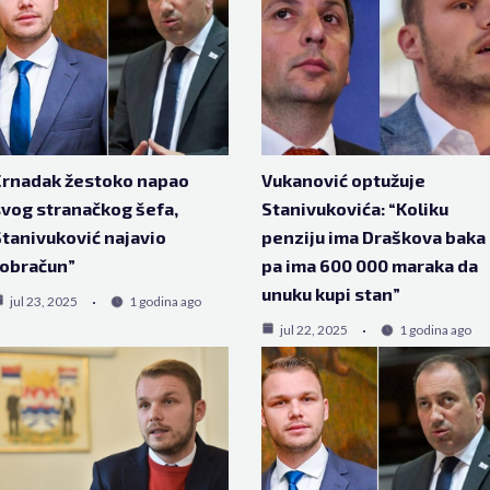
Crnadak žestoko napao
Vukanović optužuje
vog stranačkog šefa,
Stanivukovića: “Koliku
tanivuković najavio
penziju ima Draškova baka
“obračun”
pa ima 600 000 maraka da
unuku kupi stan”
jul 23, 2025
1 godina ago
jul 22, 2025
1 godina ago