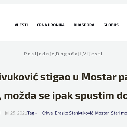
VIJESTI
CRNA HRONIKA
DIJASPORA
GLOBUS
Posljednje
,
Događaji
,
Vijesti
vuković stigao u Mostar p
, možda se ipak spustim d
jul 25, 2021
Tag - 
Crkva
Draško Stanivuković
Mostar
Stari m