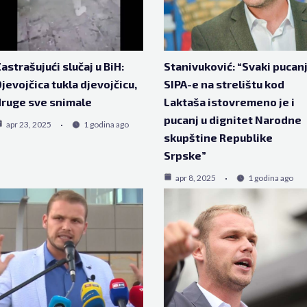
astrašujući slučaj u BiH:
Stanivuković: “Svaki pucan
jevojčica tukla djevojčicu,
SIPA-e na strelištu kod
ruge sve snimale
Laktaša istovremeno je i
pucanj u dignitet Narodne
apr 23, 2025
1 godina ago
skupštine Republike
Srpske”
apr 8, 2025
1 godina ago