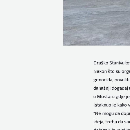
Draško Stanivukov
Nakon što su orga
genocida, povukli
današnji događaj 
u Mostaru gdje j
Istaknuo je kako 
“Ne mogu da dopus
ideja, treba da s
dolazak, ja mislim