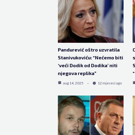
Pandurević oštro uzvratila
Stanivukoviću: “Nećemo biti
s
‘veći Dodik od Dodika’ niti
S
njegova replika”
aug 14, 2025
12 mjeseci ago