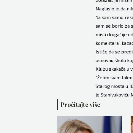
Naglasio je da nik
“Ja sam samo reka
sam se borio za s
misli drugačije od
komentara”, kazao
Ističe da se pred
osnovnu školu koj
Klubu skakača u v
“Želim svim takmi
Starog mosta u 16
je Stanivukoviću 
Pročitajte više