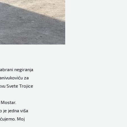
zabrani negiranja
anivukoviću za
kvu Svete Trojice
u Mostar.
 je jedna viša
ećujemo. Moj