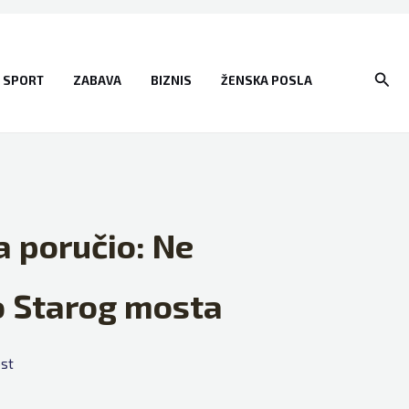
Sear
SPORT
ZABAVA
BIZNIS
ŽENSKA POSLA
a poručio: Ne
o Starog mosta
ost