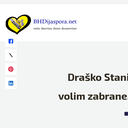
Skip
to
content
Draško Stani
volim zabrane