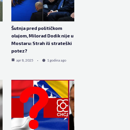
j
Šutnja pred političkom
olujom, Milorad Dodik nije u
Mostaru: Strah ili strateški
potez?
apr 8, 2025
1 godina ago