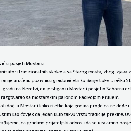
ić u posjeti Mostaru.
nizatori tradicionalnih skokova sa Starog mosta, zbog izjava 
 ranije uručenu pozivnicu gradonačelniku Banje Luke Drašku St
u gradu na Neretvi, on je stigao u Mostar i posjetio Sabornu cr
e razgovarao sa mostarskim parohom Radivojom Kruljem.
voli doći u Mostar i kako rijetko koja godina prođe da ne dođe 
tim kao čovjek da jedan klub takvu vrstu tradicije prekine. Ovo
arađujemo, da gradimo prijateljski odnos i da se uzajamno posj
 da je nešto pozitivno”, kazao je Stanivuković.