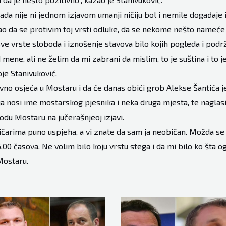
ada nije ni jednom izjavom umanji ničiju bol i nemile događaje i
o da se protivim toj vrsti odluke, da se nekome nešto nameće i 
ve vrste sloboda i iznošenje stavova bilo kojih pogleda i pod
 mene, ali ne želim da mi zabrani da mislim, to je suština i to j
je Stanivuković.
ivno osjeća u Mostaru i da će danas obići grob Alekse Šantića je
a nosi ime mostarskog pjesnika i neka druga mjesta, te naglas
odu Mostaru na jučerašnjeoj izjavi.
čarima puno uspjeha, a vi znate da sam ja neobičan. Možda se
.00 časova. Ne volim bilo koju vrstu stega i da mi bilo ko šta o
Mostaru.