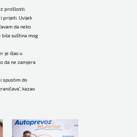
z prošlosti.
prijeti. Uvijek
ržavam da neko
e bila suština mog
r je išao u
io da ne zamjera
 i spustim do
graničava”, kazao