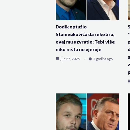
Dodik optužio
S
Stanivukovića da reketira,
“
ovaj mu uzvratio: Tebi više
p
niko ništa ne vjeruje
d
s
jun 27, 2025
1 godina ago
z
p