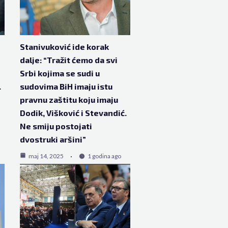
Stanivuković ide korak
dalje: “Tražit ćemo da svi
Srbi kojima se sudi u
.
sudovima BiH imaju istu
pravnu zaštitu koju imaju
Dodik, Višković i Stevandić.
Ne smiju postojati
dvostruki aršini”
maj 14, 2025
1 godina ago