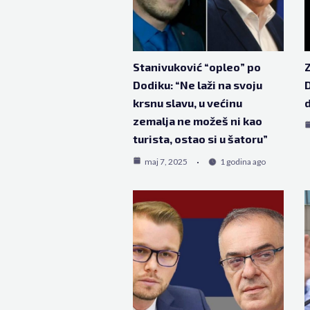
Stanivuković “opleo” po
Z
Dodiku: “Ne laži na svoju
D
krsnu slavu, u većinu
d
zemalja ne možeš ni kao
turista, ostao si u šatoru”
maj 7, 2025
1 godina ago