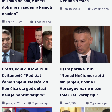
mu niko ne smije uzeti
Nenada Nešića
dok nije ni suđen, a kamoli
jan 10, 2025
2 godine ago
osuđen”
apr 14, 2025
1 godina ago
Predsjednik HDZ-a 1990
Oštra poruka iz RS:
Cvitanović: “Podržat
“Nenad Nešić mora biti
ćemo smjenu Nešića, od
smijenjen, Bosna i
Komšića šta god dolazi
Hercegovina ne može
nam je neprihvatljivo”
tolerirati korupciju”
jan 7, 2025
2 godine ago
jan 6, 2025
2 godine ago