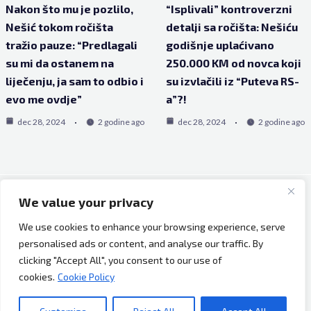
Nakon što mu je pozlilo,
“Isplivali” kontroverzni
Nešić tokom ročišta
detalji sa ročišta: Nešiću
tražio pauze: “Predlagali
godišnje uplaćivano
su mi da ostanem na
250.000 KM od novca koji
liječenju, ja sam to odbio i
su izvlačili iz “Puteva RS-
evo me ovdje”
a”?!
dec 28, 2024
2 godine ago
dec 28, 2024
2 godine ago
We value your privacy
Copyright © 2026 Bh Dijaspora.
We use cookies to enhance your browsing experience, serve
O nama
personalised ads or content, and analyse our traffic. By
Marketing
clicking "Accept All", you consent to our use of
Uslovi korištenja
cookies.
Cookie Policy
Impressum
Kontakt