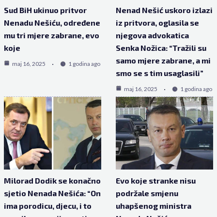
Sud BiH ukinuo pritvor
Nenad Nešić uskoro izlazi
Nenadu Nešiću, određene
iz pritvora, oglasila se
mu tri mjere zabrane, evo
njegova advokatica
koje
Senka Nožica: “Tražili su
samo mjere zabrane, a mi
maj 16, 2025
1 godina ago
smo se s tim usaglasili”
maj 16, 2025
1 godina ago
Milorad Dodik se konačno
Evo koje stranke nisu
sjetio Nenada Nešića: “On
podržale smjenu
ima porodicu, djecu, i to
uhapšenog ministra