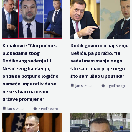
Konaković: “Ako počnu s
Dodik govorio o hapšenju
blokadama zbog
Nešića, pa poručio: “Ja
Dodikovog suđenja ili
sada imam manje nego
Nešićevog hapšenja,
što sam imao prije nego
onda se potpuno logično
što sam ušao u politiku”
nameće imperativ da se
jan 6, 2025
2 godine ago
neke stvari na nivou
države promijene”
jan 6, 2025
2 godine ago