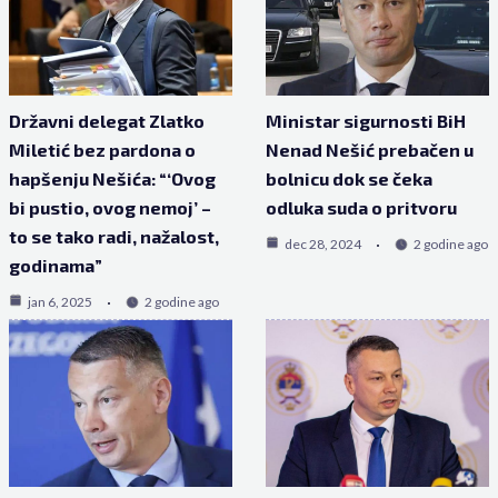
Državni delegat Zlatko
Ministar sigurnosti BiH
Miletić bez pardona o
Nenad Nešić prebačen u
hapšenju Nešića: “‘Ovog
bolnicu dok se čeka
bi pustio, ovog nemoj’ –
odluka suda o pritvoru
to se tako radi, nažalost,
dec 28, 2024
2 godine ago
godinama”
jan 6, 2025
2 godine ago