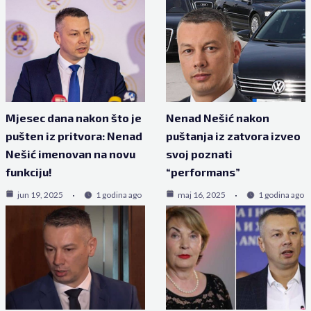
Mjesec dana nakon što je
Nenad Nešić nakon
pušten iz pritvora: Nenad
puštanja iz zatvora izveo
Nešić imenovan na novu
svoj poznati
funkciju!
“performans”
jun 19, 2025
1 godina ago
maj 16, 2025
1 godina ago