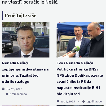
na vlasti”, poručio je Nešić.
Pročitajte više
Nenadu Nešiću
Evo i Nenada Nešića:
zaplijenjena dva stana na
Političke stranke DNS i
primorju, Tužilaštvo
NPS zbog Dodika pozvale
otkrilo razloge
zvaničnike iz RS da
napuste institucije BiH i
dec 26, 2025
blokiraju rad
8 mjeseci ago
aug 6, 2025
1 godina ago