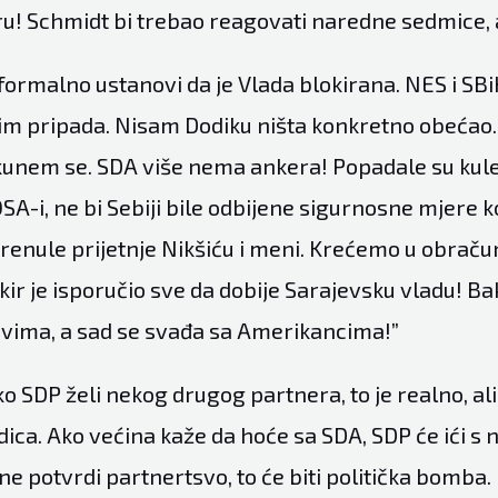
u! Schmidt bi trebao reagovati naredne sedmice, a
 formalno ustanovi da je Vlada blokirana. NES i SBi
 im pripada. Nisam Dodiku ništa konkretno obećao.
, kunem se. SDA više nema ankera! Popadale su kule
SA-i, ne bi Sebiji bile odbijene sigurnosne mjere koj
renule prijetnje Nikšiću i meni. Krećemo u obraču
r je isporučio sve da dobije Sarajevsku vladu! Ba
vima, a sad se svađa sa Amerikancima!”
o SDP želi nekog drugog partnera, to je realno, ali
dica. Ako većina kaže da hoće sa SDA, SDP će ići s 
ne potvrdi partnertsvo, to će biti politička bomba.