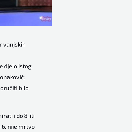
r vanjskih
e djelo istog
Konaković:
ručiti bilo
ti i do 8. ili
 6. nije mrtvo