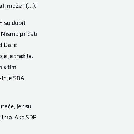
li može i (…).”
H su dobili
 Nismo pričali
! Da je
e je tražila.
n s tim
kir je SDA
 neće, jer su
njima. Ako SDP