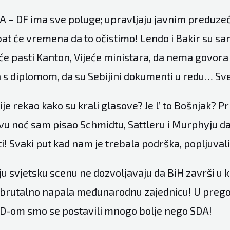
A – DF ima sve poluge; upravljaju javnim preduze
at će vremena da to očistimo! Lendo i Bakir su s
eće pasti Kanton, Vijeće ministara, da nema govor
s diplomom, da su Sebijini dokumenti u redu… Sve 
je rekao kako su krali glasove? Je l’ to Bošnjak? Pri
vu noć sam pisao Schmidtu, Sattleru i Murphyju da
i! Svaki put kad nam je trebala podrška, popljuval
aju svjetsku scenu ne dozvoljavaju da BiH završi 
e brutalno napala međunarodnu zajednicu! U preg
D-om smo se postavili mnogo bolje nego SDA!