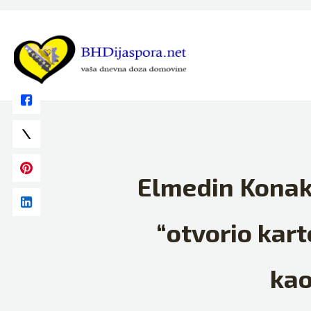
Skip
to
content
Elmedin Konak
“otvorio kart
kao