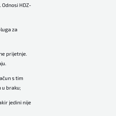
ju. Odnosi HDZ-
oluga za
e prijetnje.
ju.
ačun s tim
 u braku;
ir jedini nije