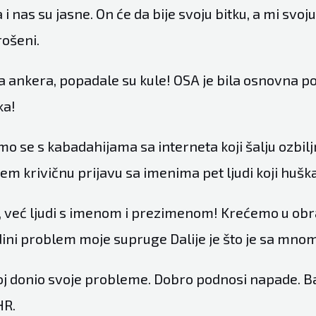
 i nas su jasne. On će da bije svoju bitku, a mi svo
rošeni.
 ankera, popadale su kule! OSA je bila osnovna p
ka!
 se s kabadahijama sa interneta koji šalju ozbiljn
em krivičnu prijavu sa imenima pet ljudi koji huška
i, već ljudi s imenom i prezimenom! Krećemo u obr
ini problem moje supruge Dalije je što je sa mnom
oj donio svoje probleme. Dobro podnosi napade. Bak
HR.