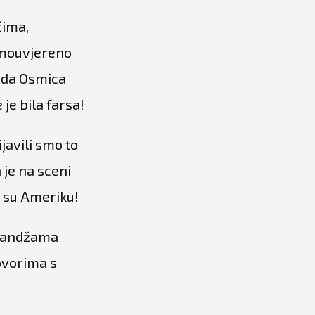
ćima,
amouvjereno
a da Osmica
je bila farsa!
javili smo to
 je na sceni
i su Ameriku!
u kandžama
ovorima s