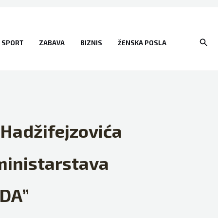
Sear
SPORT
ZABAVA
BIZNIS
ŽENSKA POSLA
Hadžifejzovića
 ministarstava
SDA”