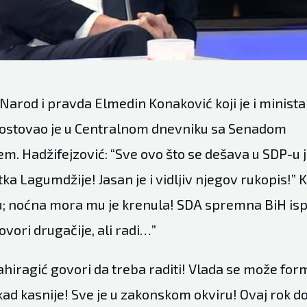
Narod i pravda Elmedin Konaković koji je i minista
gostovao je u Centralnom dnevniku sa Senadom
m. Hadžifejzović: “Sve ovo što se dešava u SDP-u j
tka Lagumdžije! Jasan je i vidljiv njegov rukopis!” 
ju; noćna mora mu je krenula! SDA spremna BiH ispo
vori drugačije, ali radi…”
ahiragić govori da treba raditi! Vlada se može formira
nekad kasnije! Sve je u zakonskom okviru! Ovaj rok do