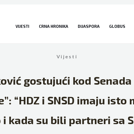
VIJESTI
CRNA HRONIKA
DIJASPORA
GLOBUS
Vijesti
ović gostujući kod Senada 
e”: “HDZ i SNSD imaju isto
 i kada su bili partneri sa 