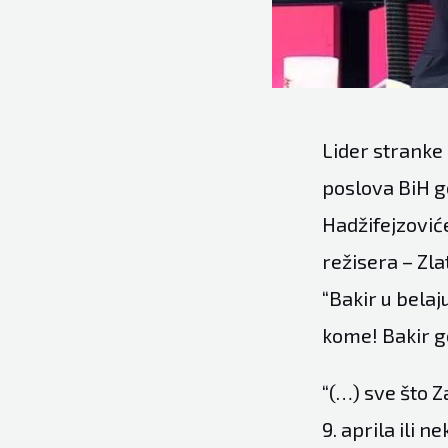
Lider stranke 
poslova BiH 
Hadžifejzoviće
režisera – Zla
“Bakir u bela
kome! Bakir go
“(…) sve što Z
9. aprila ili 