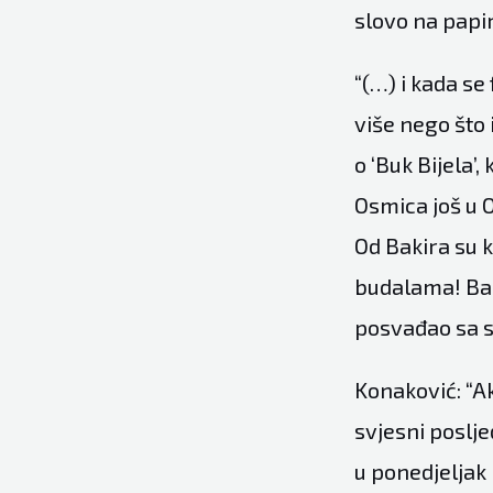
slovo na papir
“(…) i kada se
više nego što
o ‘Buk Bijela’
Osmica još u O
Od Bakira su k
budalama! Baki
posvađao sa s
Konaković: “Ak
svjesni poslje
u ponedjeljak 