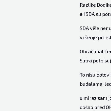
Razlike Dodika
a i SDA su pot
SDA više nema
vršenje pritis
Obračunat ćemo
Sutra potpisuj
To nisu botov
budalama! Jed
u miraz sam j
došao pred O