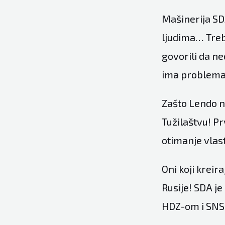
Mašinerija SD
ljudima… Treb
govorili da n
ima problema 
Zašto Lendo ni
Tužilaštvu! Pr
otimanje vlast
Oni koji kreir
Rusije! SDA j
HDZ-om i SNS