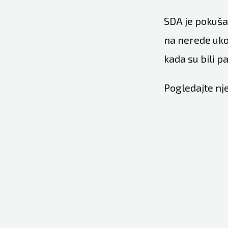
SDA je pokušal
na nerede uko
kada su bili p
Pogledajte nj