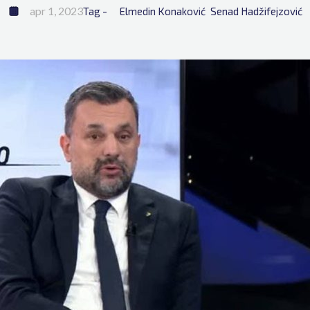
apr 1, 2023
Tag - 
Elmedin Konaković
Senad Hadžifejzović