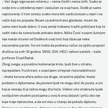
– Već dugo izgovaram rečenicu – nema čistih i nema istih. Svako je
ovdje kriv u određenoj mjeri i zaslužan za ovaj haos. Dodik je samo
najistureniji. U tom smislu svako mora biti sankcionisan u mjeri i na
način koji mu pripada. Nisam za jednostrano gledanje, nisam da
samo meni bude dobro. U ovoj zemlji trebamo tražiti političare koji će
raditi tako da svima bude jednako dobro. Ništa Čović svojom šutnjom
nije manje isturen od Dodika ili ovaj treći koji izbacuje neke
iracionalne parole. Svi oni treba da podnesu račun za opštu propast
društva za ovih 30 godina. SNSD, SDA i HDZ i njihovi sateliti – kaže
profesor Esad Bajtal.
Zbog svega, a posebno kulminacije krize, ljudi žive u strahu,
isprepadani, frustrirani, s osjećajem strepnje i beznadežnosti.
– Imate korona afere jednu iza druge, stravične pljačke. Imate
problem s diplomama, da pismeni ljudi ne mogu doći do posla, a oni
koji je nemaju ili je lažna mogu šta hoće. Vidimo vrlo istaknute ljude
na ključnim visokim pozicijama u ovoj ili onoj oblasti i priču oko nje
koja traje mjesecima, a da oni nisu u stanju da pokažu diplomu.
Diploma se ne dokazuje, diploma se pokazuje. Kao što se pokazuje