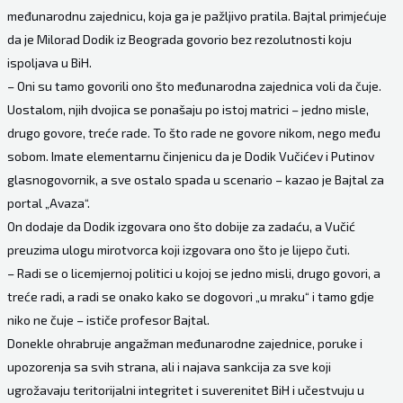
međunarodnu zajednicu, koja ga je pažljivo pratila. Bajtal primjećuje
da je Milorad Dodik iz Beograda govorio bez rezolutnosti koju
ispoljava u BiH.
– Oni su tamo govorili ono što međunarodna zajednica voli da čuje.
Uostalom, njih dvojica se ponašaju po istoj matrici – jedno misle,
drugo govore, treće rade. To što rade ne govore nikom, nego među
sobom. Imate elementarnu činjenicu da je Dodik Vučićev i Putinov
glasnogovornik, a sve ostalo spada u scenario – kazao je Bajtal za
portal „Avaza“.
On dodaje da Dodik izgovara ono što dobije za zadaću, a Vučić
preuzima ulogu mirotvorca koji izgovara ono što je lijepo čuti.
– Radi se o licemjernoj politici u kojoj se jedno misli, drugo govori, a
treće radi, a radi se onako kako se dogovori „u mraku“ i tamo gdje
niko ne čuje – ističe profesor Bajtal.
Donekle ohrabruje angažman međunarodne zajednice, poruke i
upozorenja sa svih strana, ali i najava sankcija za sve koji
ugrožavaju teritorijalni integritet i suverenitet BiH i učestvuju u