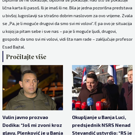
lična karta ili pasoš. Ili je imaš ili ne. Bila je jedna pozorišna predstava
u bivšoj Jugoslaviji sa strašno dobrim naslovom za ovo vrijeme. Zvala
se „Pa, je li moguće drugovi da smo svi mi volovi“. E pa ovo je situacija
u kojoj ja pitam sebe i sve nas – pa je li moguće ljudi, drugovi,
gospodo da smo svi mi volovi, vidi šta nam rade – zaključuje profesor
Esad Bajtal.
Pročitajte više
Vulin javno prozvao
Okupljanje u Banja Luci,
Dodika: “Još mi zvoni kroz
predsjednik NSRS Nenad
glavu. Plenković je u Banja
Stevandić ustvrdio: “RS je