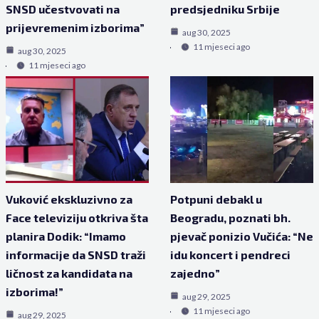
SNSD učestvovati na
predsjedniku Srbije
prijevremenim izborima”
aug 30, 2025
11 mjeseci ago
aug 30, 2025
11 mjeseci ago
Vuković ekskluzivno za
Potpuni debakl u
Face televiziju otkriva šta
Beogradu, poznati bh.
planira Dodik: “Imamo
pjevač ponizio Vučića: “Ne
informacije da SNSD traži
idu koncert i pendreci
ličnost za kandidata na
zajedno”
izborima!”
aug 29, 2025
11 mjeseci ago
aug 29, 2025