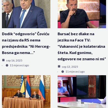
Dodik “odgovorio” Čoviću
Bursać bez dlake na
na izjavu da RS nema
jeziku na Face TV:
predsjednika: “Ni Herceg-
“Vukanović je kolateralna
Bosna ga nema…”
šteta. Kud gonimo,
odgovore ne znamo ni mi”
sep 16, 2025
11 mjeseci ago
sep 13, 2025
11 mjeseci ago