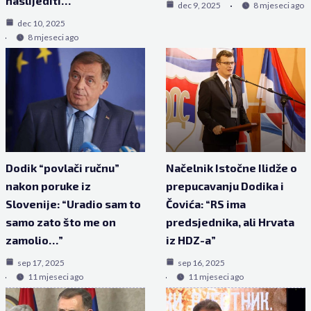
naslijediti…
dec 9, 2025
8 mjeseci ago
dec 10, 2025
8 mjeseci ago
Dodik “povlači ručnu”
Načelnik Istočne Ilidže o
nakon poruke iz
prepucavanju Dodika i
Slovenije: “Uradio sam to
Čovića: “RS ima
samo zato što me on
predsjednika, ali Hrvata
zamolio…”
iz HDZ-a”
sep 17, 2025
sep 16, 2025
11 mjeseci ago
11 mjeseci ago