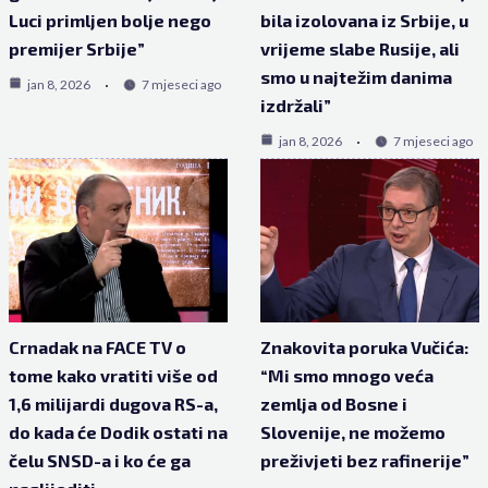
Luci primljen bolje nego
bila izolovana iz Srbije, u
premijer Srbije”
vrijeme slabe Rusije, ali
smo u najtežim danima
jan 8, 2026
7 mjeseci ago
izdržali”
jan 8, 2026
7 mjeseci ago
Crnadak na FACE TV o
Znakovita poruka Vučića:
tome kako vratiti više od
“Mi smo mnogo veća
1,6 milijardi dugova RS-a,
zemlja od Bosne i
do kada će Dodik ostati na
Slovenije, ne možemo
čelu SNSD-a i ko će ga
preživjeti bez rafinerije”