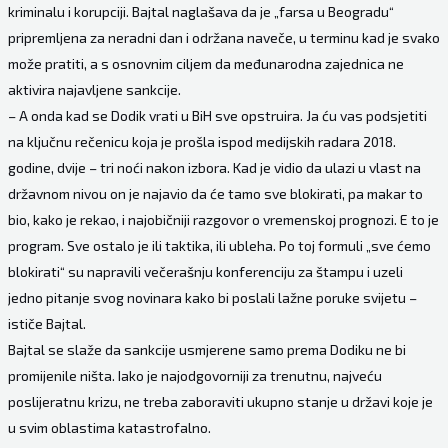
kriminalu i korupciji. Bajtal naglašava da je „farsa u Beogradu“
pripremljena za neradni dan i održana naveče, u terminu kad je svako
može pratiti, a s osnovnim ciljem da međunarodna zajednica ne
aktivira najavljene sankcije.
– A onda kad se Dodik vrati u BiH sve opstruira. Ja ću vas podsjetiti
na ključnu rečenicu koja je prošla ispod medijskih radara 2018.
godine, dvije – tri noći nakon izbora. Kad je vidio da ulazi u vlast na
državnom nivou on je najavio da će tamo sve blokirati, pa makar to
bio, kako je rekao, i najobičniji razgovor o vremenskoj prognozi. E to je
program. Sve ostalo je ili taktika, ili ubleha. Po toj formuli „sve ćemo
blokirati“ su napravili večerašnju konferenciju za štampu i uzeli
jedno pitanje svog novinara kako bi poslali lažne poruke svijetu –
ističe Bajtal.
Bajtal se slaže da sankcije usmjerene samo prema Dodiku ne bi
promijenile ništa. Iako je najodgovorniji za trenutnu, najveću
poslijeratnu krizu, ne treba zaboraviti ukupno stanje u državi koje je
u svim oblastima katastrofalno.