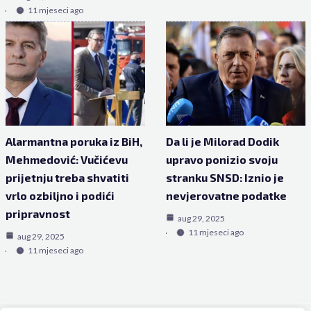
11 mjeseci ago
Alarmantna poruka iz BiH,
Da li je Milorad Dodik
Mehmedović: Vučićevu
upravo ponizio svoju
prijetnju treba shvatiti
stranku SNSD: Iznio je
vrlo ozbiljno i podići
nevjerovatne podatke
pripravnost
aug 29, 2025
11 mjeseci ago
aug 29, 2025
11 mjeseci ago