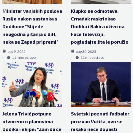
Ministar vanjskih poslova
Klupko se odmotava:
Rusije nakon sastanka s
Crnadak raskrinkao
Dodikom: “Slijede
Dodika i Bakira uživo na
neugodna pitanja o BiH,
Face televiziji,
neka se Zapad pripremi”
pogledajte šta je poručio
sep 9, 2025
aug 30, 2025
11 mjeseci ago
11 mjeseci ago
Jelena Trivić potpuno
Svjetski poznati fudbaler
otvoreno o planovima
prozvao Vučića, ovo se
Dodika i ekipe: “Zam da će
nikako neće dopasti