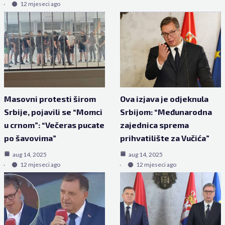
12 mjeseci ago
Masovni protesti širom
Ova izjava je odjeknula
Srbije, pojavili se “Momci
Srbijom: “Međunarodna
u crnom”: “Večeras pucate
zajednica sprema
po šavovima”
prihvatilište za Vučića”
aug 14, 2025
aug 14, 2025
12 mjeseci ago
12 mjeseci ago