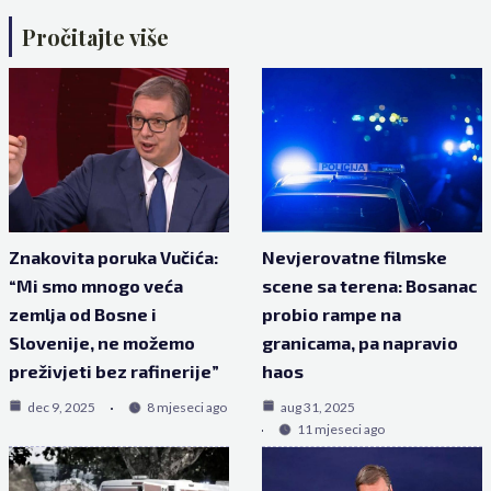
Pročitajte više
Znakovita poruka Vučića:
Nevjerovatne filmske
“Mi smo mnogo veća
scene sa terena: Bosanac
zemlja od Bosne i
probio rampe na
Slovenije, ne možemo
granicama, pa napravio
preživjeti bez rafinerije”
haos
dec 9, 2025
8 mjeseci ago
aug 31, 2025
11 mjeseci ago