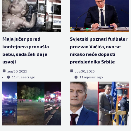
Maja jučer pored
Svjetski poznati fudbaler
kontejnera pronašla
prozvao Vučića, ovo se
bebu, sada želi da je
nikako neće dopasti
usvoji
predsjedniku Srbije
aug 30, 2025
aug 30, 2025
11 mjeseci ago
11 mjeseci ago