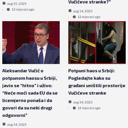
Vučićeve stranke?”
aug 15, 2025
12 mjeseci ago
aug 14, 2025
12 mjeseci ago
Aleksandar Vučić o
Potpuni haos u Srbiji:
potpunom haosu u Srbiji,
Pogledajte kako su
javio se “hitno” i uživo:
građani uništili prostorije
“Neće moći sada EU da se
Vučićeve stranke
licemjerno ponaša i da
aug 14, 2025
govori da su neki drugi
12 mjeseci ago
odgovorni”
aug 14, 2025