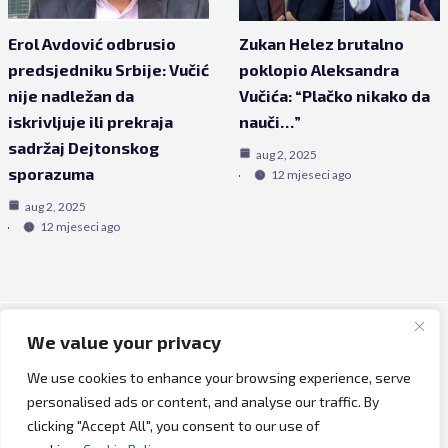
Erol Avdović odbrusio
Zukan Helez brutalno
predsjedniku Srbije: Vučić
poklopio Aleksandra
nije nadležan da
Vučića: “Plačko nikako da
iskrivljuje ili prekraja
nauči…”
sadržaj Dejtonskog
aug 2, 2025
sporazuma
12 mjeseci ago
aug 2, 2025
12 mjeseci ago
We value your privacy
Copyright © 2026 Bh Dijaspora.
We use cookies to enhance your browsing experience, serve
O nama
personalised ads or content, and analyse our traffic. By
Marketing
clicking "Accept All", you consent to our use of
Uslovi korištenja