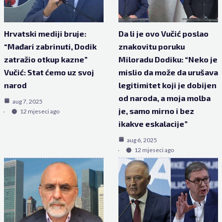
Hrvatski mediji bruje:
Da li je ovo Vučić poslao
“Mađari zabrinuti, Dodik
znakovitu poruku
zatražio otkup kazne”
Miloradu Dodiku: “Neko je
Vučić: Stat ćemo uz svoj
mislio da može da urušava
narod
legitimitet koji je dobijen
od naroda, a moja molba
aug 7, 2025
je, samo mirno i bez
12 mjeseci ago
ikakve eskalacije”
aug 6, 2025
12 mjeseci ago