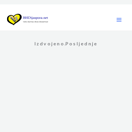
Skip
to
content
Izdvojeno
Posljednje
,