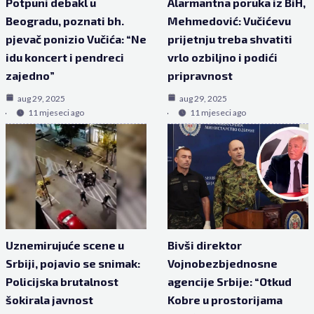
Potpuni debakl u
Alarmantna poruka iz BiH,
Beogradu, poznati bh.
Mehmedović: Vučićevu
pjevač ponizio Vučića: “Ne
prijetnju treba shvatiti
idu koncert i pendreci
vrlo ozbiljno i podići
zajedno”
pripravnost
aug 29, 2025
aug 29, 2025
11 mjeseci ago
11 mjeseci ago
Uznemirujuće scene u
Bivši direktor
Srbiji, pojavio se snimak:
Vojnobezbjednosne
Policijska brutalnost
agencije Srbije: “Otkud
šokirala javnost
Kobre u prostorijama