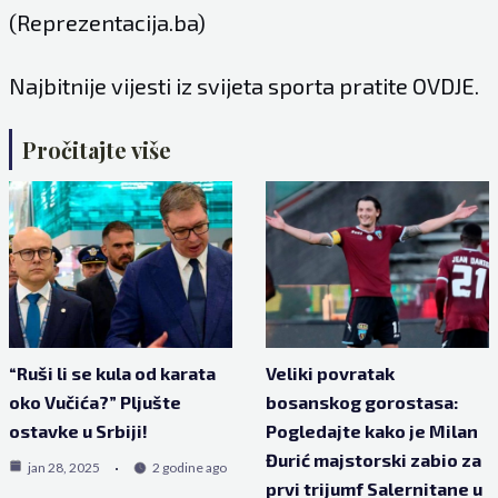
(Reprezentacija.ba)
Najbitnije vijesti iz svijeta sporta pratite
OVDJE
.
Pročitajte više
“Ruši li se kula od karata
Veliki povratak
oko Vučića?” Pljušte
bosanskog gorostasa:
ostavke u Srbiji!
Pogledajte kako je Milan
Đurić majstorski zabio za
jan 28, 2025
2 godine ago
prvi trijumf Salernitane u