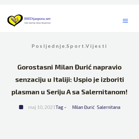
Skip
to
content
Posljednje
Sport
Vijesti
,
,
Gorostasni Milan Đurić napravio
senzaciju u Italiji: Uspio je izboriti
plasman u Seriju A sa Salernitanom!
maj 10, 2021
Tag - 
Milan Đurić
Salernitana