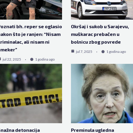
oznati bh. reper se oglasio
Okršaj i sukob u Sarajevu,
akon što je ranjen: “Nisam
muškarac prebačen u
riminalac, ali nisam ni
bolnicu zbog povrede
šmeker”
jul 7, 2025
1 godina ago
jul 22, 2025
1 godina ago
nažna detonacija
Preminula ugledna