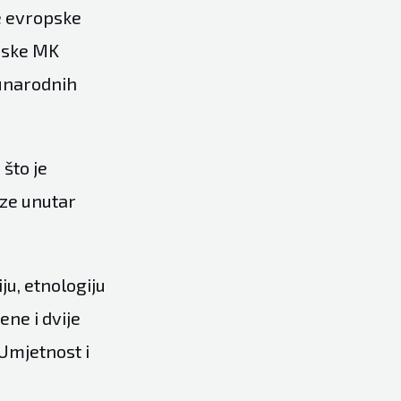
će evropske
ijske MK
đunarodnih
 što je
aze unutar
ju, etnologiju
ne i dvije
 Umjetnost i