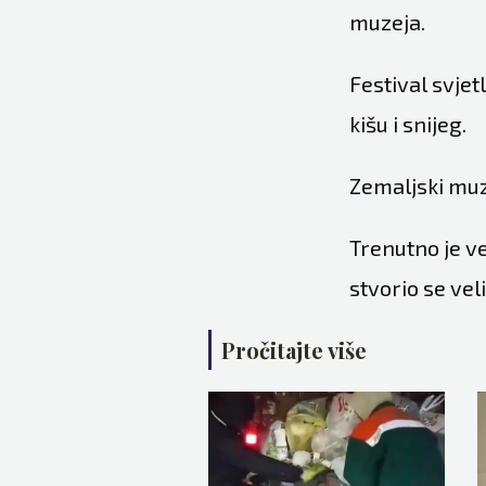
muzeja.
Festival svje
kišu i snijeg.
Zemaljski muz
Trenutno je ve
stvorio se vel
Pročitajte više