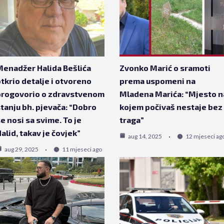
enadžer Halida Bešlića
Zvonko Marić o sramoti
tkrio detalje i otvoreno
prema uspomeni na
progovorio o zdravstvenom
Mladena Marića: “Mjesto n
tanju bh. pjevača: “Dobro
kojem počivaš nestaje bez
e nosi sa svime. To je
traga”
alid, takav je čovjek”
aug 14, 2025
12 mjeseci ag
aug 29, 2025
11 mjeseci ago