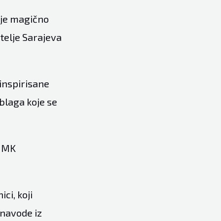
aje magično
itelje Sarajeva
 inspirisane
blaga koje se
a MK
ci, koji
 navode iz