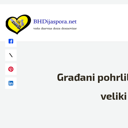
Skip
to
content
Građani pohrlil
velik