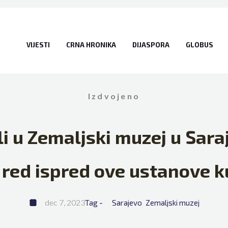
VIJESTI
CRNA HRONIKA
DIJASPORA
GLOBUS
Izdvojeno
i u Zemaljski muzej u Sara
i red ispred ove ustanove k
dec 7, 2023
Tag - 
Sarajevo
Zemaljski muzej