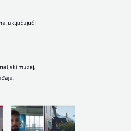
a, uključujući
maljski muzej,
ađaja.