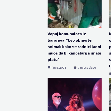
Vapaj komunalaca iz
M
Sarajeva: “Evo objavite
o
snimak kako se radnici jadni
muče da bi kancelarije imale
s
platu”
s
H
jan 8, 2026
7 mjeseci ago