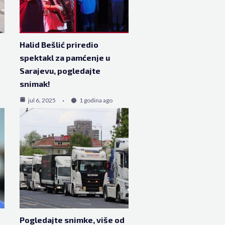
Halid Bešlić priredio
spektakl za pamćenje u
Sarajevu, pogledajte
snimak!
jul 6, 2025
1 godina ago
Pogledajte snimke, više od