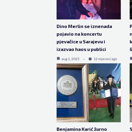
Dino Merlin se iznenada
P
pojavio na koncertu
n
pjevačice u Sarajevu i
k
izazvao haos u publici
aug 1, 2025
12 mjeseci ago
Benjamina Karić žurno
S