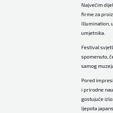
Najvećim dijel
firme za proiz
Illumination,
umjetnika.
Festival svjet
spomenuto, če
samog muzeja
Pored impresiv
i prirodne na
gostujuće izlo
ljepota japans