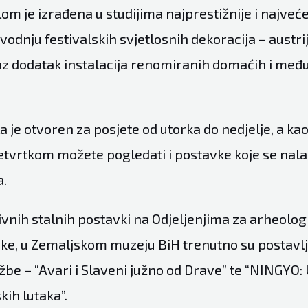
om je izrađena u studijima najprestižnije i najve
vodnju festivalskih svjetlosnih dekoracija – austr
 uz dodatak instalacija renomiranih domaćih i me
la je otvoren za posjete od utorka do nedjelje, a kao
tvrtkom možete pogledati i postavke koje se nal
.
nih stalnih postavki na Odjeljenjima za arheologi
uke, u Zemaljskom muzeju BiH trenutno su postavlje
žbe – “Avari i Slaveni južno od Drave” te “NINGYO:
kih lutaka”.