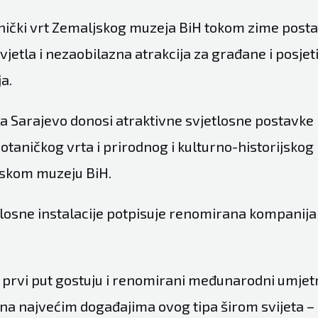
nički vrt Zemaljskog muzeja BiH tokom zime post
jetla i nezaobilazna atrakcija za građane i posjet
a.
tla Sarajevo donosi atraktivne svjetlosne postavke
taničkog vrta i prirodnog i kulturno-historijskog 
jskom muzeju BiH.
losne instalacije potpisuje renomirana kompanij
 prvi put gostuju i renomirani međunarodni umjetni
 na najvećim događajima ovog tipa širom svijeta –