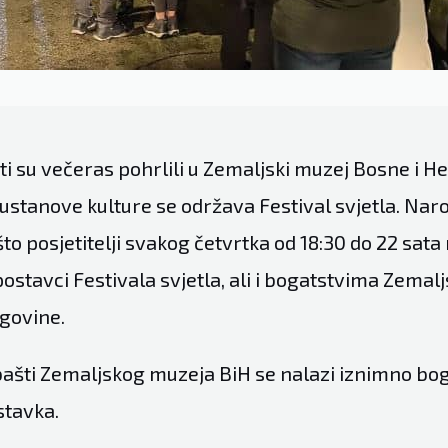
sti su večeras pohrlili u Zemaljski muzej Bosne i H
ustanove kulture se održava Festival svjetla. Naro
što posjetitelji svakog četvrtka od 18:30 do 22 sata
postavci Festivala svjetla, ali i bogatstvima Zema
govine.
bašti Zemaljskog muzeja BiH se nalazi iznimno bo
stavka.