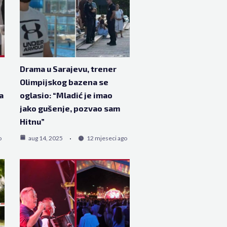
Drama u Sarajevu, trener
Olimpijskog bazena se
a
oglasio: “Mladić je imao
jako gušenje, pozvao sam
Hitnu”
o
aug 14, 2025
12 mjeseci ago