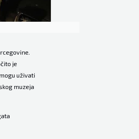
ercegovine.
čito je
 mogu uživati
ljskog muzeja
gata