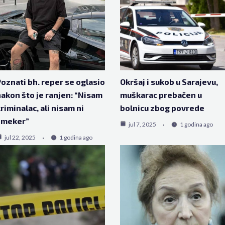
oznati bh. reper se oglasio
Okršaj i sukob u Sarajevu,
akon što je ranjen: “Nisam
muškarac prebačen u
riminalac, ali nisam ni
bolnicu zbog povrede
šmeker”
jul 7, 2025
1 godina ago
jul 22, 2025
1 godina ago