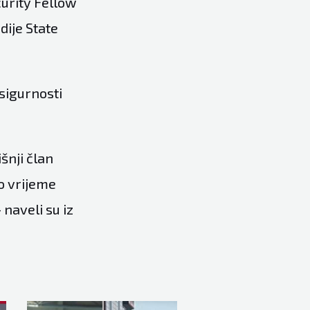
curity Fellow
dije State
sigurnosti
šnji član
o vrijeme
naveli su iz