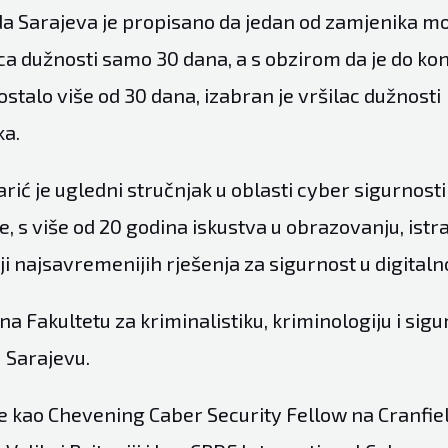
da Sarajeva je propisano da jedan od zamjenika m
ca dužnosti samo 30 dana, a s obzirom da je do kon
stalo više od 30 dana, izabran je vršilac dužnosti
ka.
ić je ugledni stručnjak u oblasti cyber sigurnosti 
, s više od 20 godina iskustva u obrazovanju, istra
i najsavremenijih rješenja za sigurnost u digital
na Fakultetu za kriminalistiku, kriminologiju i sig
 Sarajevu.
 kao Chevening Caber Security Fellow na Cranfie