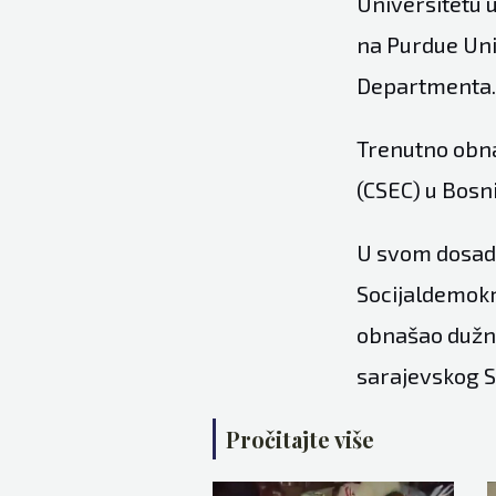
Universitetu u
na Purdue Univ
Departmenta.
Trenutno obna
(CSEC) u Bosni
U svom dosada
Socijaldemokr
obnašao dužno
sarajevskog S
Pročitajte više