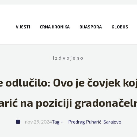
VIJESTI
CRNA HRONIKA
DIJASPORA
GLOBUS
Izdvojeno
 odlučilo: Ovo je čovjek koj
rić na poziciji gradonačel
nov 29, 2024
Tag - 
Predrag Puharić
Sarajevo