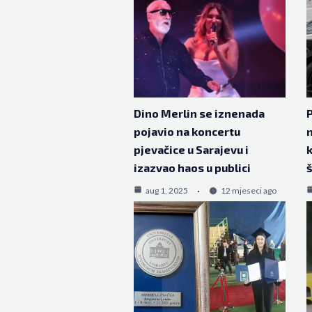
Dino Merlin se iznenada
P
pojavio na koncertu
n
pjevačice u Sarajevu i
k
izazvao haos u publici
aug 1, 2025
12 mjeseci ago