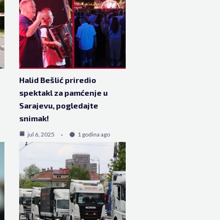
Halid Bešlić priredio
spektakl za pamćenje u
Sarajevu, pogledajte
snimak!
jul 6, 2025
1 godina ago