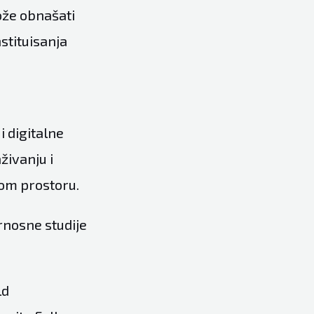
ože obnašati
stituisanja
i digitalne
živanju i
nom prostoru.
urnosne studije
ld