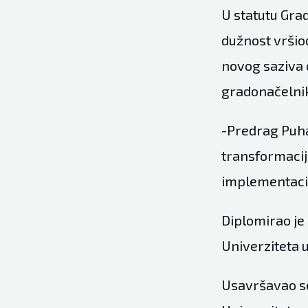
U statutu Gra
dužnost vršio
novog saziva o
gradonačelni
-Predrag Puhar
transformacije
implementacij
Diplomirao je 
Univerziteta u
Usavršavao se