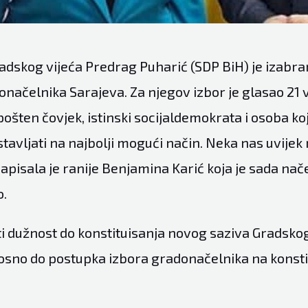
radskog vijeća Predrag Puharić (SDP BiH) je izabra
načelnika Sarajeva. Za njegov izbor je glasao 21 v
ošten čovjek, istinski socijaldemokrata i osoba koj
stavljati na najbolji mogući način. Neka nas uvijek
 napisala je ranije Benjamina Karić koja je sada na
o.
ti dužnost do konstituisanja novog saziva Gradsko
osno do postupka izbora gradonačelnika na konsti