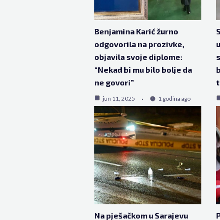
Benjamina Karić žurno
S
odgovorila na prozivke,
u
objavila svoje diplome:
s
“Nekad bi mu bilo bolje da
b
ne govori”
jun 11, 2025
1 godina ago
Na pješačkom u Sarajevu
P