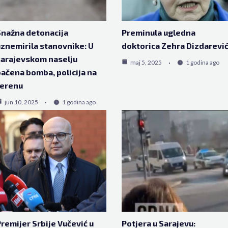
nažna detonacija
Preminula ugledna
znemirila stanovnike: U
doktorica Zehra Dizdarevi
arajevskom naselju
maj 5, 2025
1 godina ago
ačena bomba, policija na
terenu
jun 10, 2025
1 godina ago
remijer Srbije Vučević u
Potjera u Sarajevu: