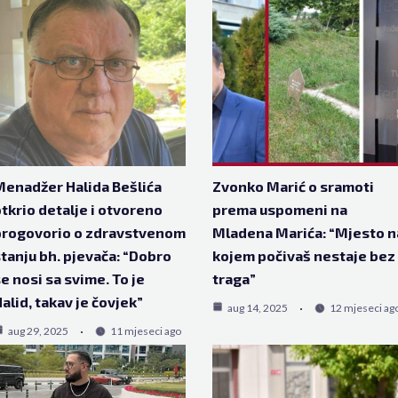
enadžer Halida Bešlića
Zvonko Marić o sramoti
tkrio detalje i otvoreno
prema uspomeni na
progovorio o zdravstvenom
Mladena Marića: “Mjesto n
tanju bh. pjevača: “Dobro
kojem počivaš nestaje bez
e nosi sa svime. To je
traga”
alid, takav je čovjek”
aug 14, 2025
12 mjeseci ag
aug 29, 2025
11 mjeseci ago