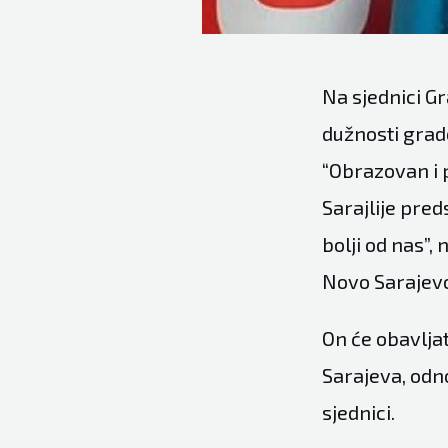
Na sjednici G
dužnosti grado
“Obrazovan i p
Sarajlije pred
bolji od nas”,
Novo Sarajev
On će obavlja
Sarajeva, odn
sjednici.