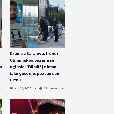
Drama u Sarajevu, trener
Olimpijskog bazena se
a
oglasio: “Mladić je imao
jako gušenje, pozvao sam
Hitnu”
o
aug 14, 2025
12 mjeseci ago