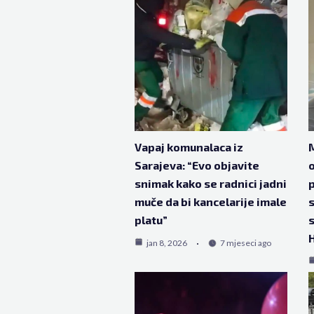
Vapaj komunalaca iz
M
Sarajeva: “Evo objavite
o
snimak kako se radnici jadni
muče da bi kancelarije imale
s
platu”
s
H
jan 8, 2026
7 mjeseci ago