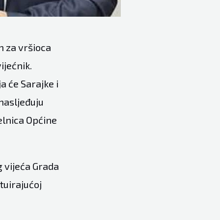
n za vršioca
ijećnik.
a će Sarajke i
 nasljeđuju
čelnica Općine
g vijeća Grada
tuirajućoj