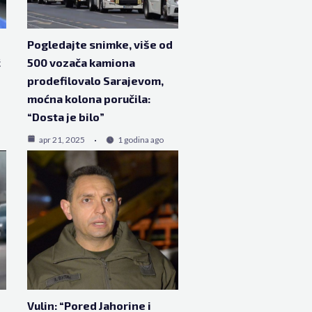
Pogledajte snimke, više od
ć
500 vozača kamiona
prodefilovalo Sarajevom,
moćna kolona poručila:
“Dosta je bilo”
apr 21, 2025
1 godina ago
Vulin: “Pored Jahorine i