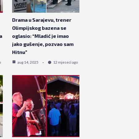
Drama u Sarajevu, trener
Olimpijskog bazena se
a
oglasio: “Mladić je imao
jako gušenje, pozvao sam
Hitnu”
o
aug 14, 2025
12 mjeseci ago