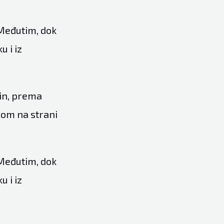
 Međutim, dok
u i iz
rin, prema
kom na strani
 Međutim, dok
u i iz