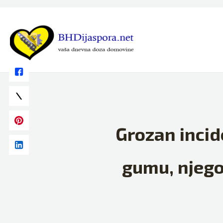
Skip
to
content
Grozan incid
gumu, njeg