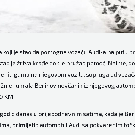
ija koji je stao da pomogne vozaču Audi-a na putu 
ostao je žrtva krađe dok je pružao pomoć. Naime, 
eniti gumu na njegovom vozilu, supruga od vozača 
žnje i ukrala Berinov novčanik iz njegovog automo
00 KM.
ogodio danas u prijepodnevnim satima, kada je Be
ečima, primijetio automobil Audi sa pokvarenim toč