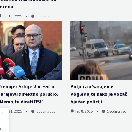
terenu
jun 10, 2025
1 godina ago
remijer Srbije Vučević u
Potjera u Sarajevu:
arajevu direktno poručio:
Pogledajte kako je vozač
Nemojte dirati RS!”
bježao policiji
feb 21, 2025
1 godina ago
feb 8, 2025
1 godina ago
e