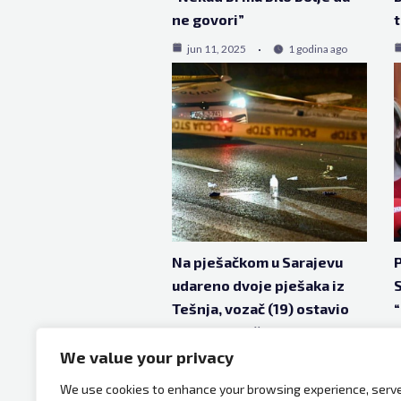
ne govori”
jun 11, 2025
1 godina ago
Na pješačkom u Sarajevu
P
udareno dvoje pješaka iz
S
Tešnja, vozač (19) ostavio
“
BMW u garaži i pobjegao
We value your privacy
mar 7, 2025
1 godina ago
We use cookies to enhance your browsing experience, serv