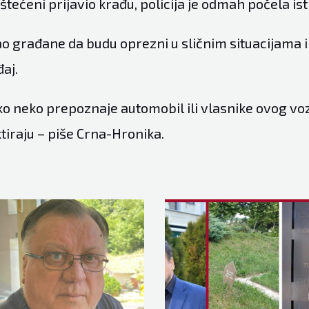
štećeni prijavio krađu, policija je odmah počela is
o građane da budu oprezni u sličnim situacijama i
aj.
ko neko prepoznaje automobil ili vlasnike ovog voz
iraju – piše Crna-Hronika.