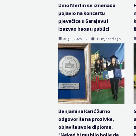
Dino Merlin se iznenada
P
pojavio na koncertu
n
pjevačice u Sarajevu i
k
izazvao haos u publici
aug 1, 2025
12 mjeseci ago
Benjamina Karić žurno
S
odgovorila na prozivke,
u
objavila svoje diplome:
s
“Nekad bi mu bilo bolje da
b