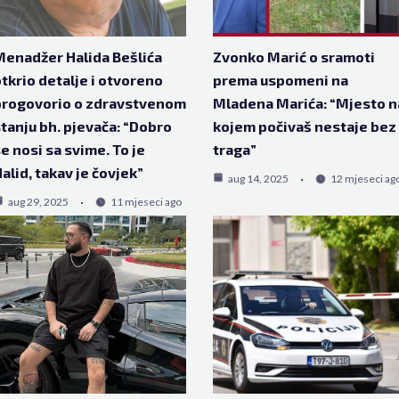
enadžer Halida Bešlića
Zvonko Marić o sramoti
tkrio detalje i otvoreno
prema uspomeni na
progovorio o zdravstvenom
Mladena Marića: “Mjesto n
tanju bh. pjevača: “Dobro
kojem počivaš nestaje bez
e nosi sa svime. To je
traga”
alid, takav je čovjek”
aug 14, 2025
12 mjeseci ag
aug 29, 2025
11 mjeseci ago