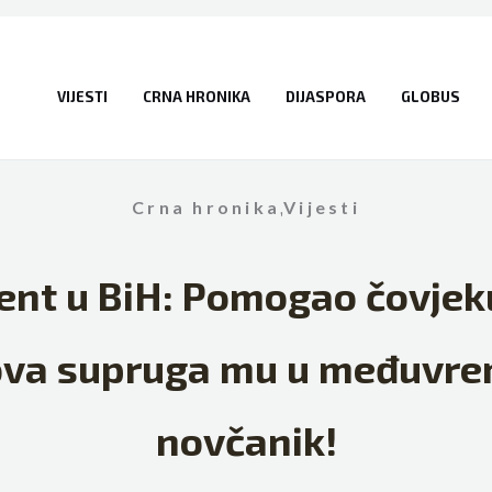
VIJESTI
CRNA HRONIKA
DIJASPORA
GLOBUS
Crna hronika
,
Vijesti
ent u BiH: Pomogao čovjek
ova supruga mu u međuvre
novčanik!