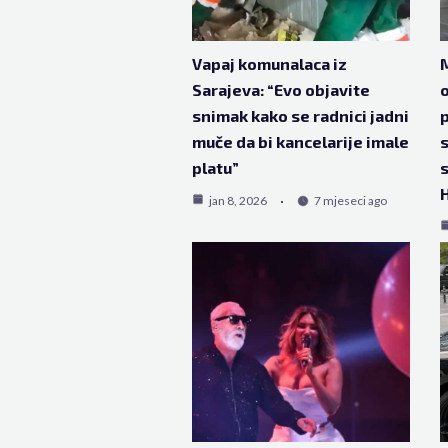
Vapaj komunalaca iz
M
Sarajeva: “Evo objavite
o
snimak kako se radnici jadni
muče da bi kancelarije imale
s
platu”
s
H
jan 8, 2026
7 mjeseci ago