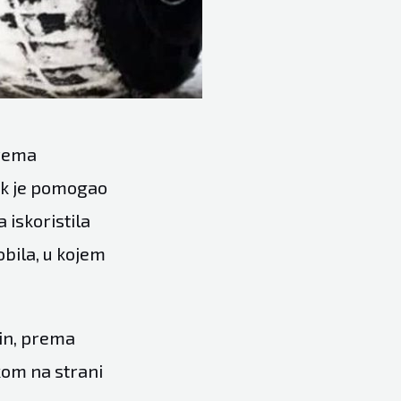
prema
dok je pomogao
iskoristila
bila, u kojem
rin, prema
kom na strani