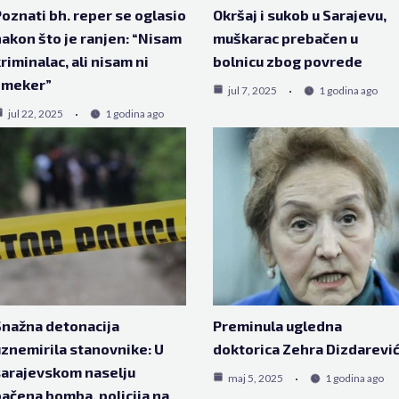
oznati bh. reper se oglasio
Okršaj i sukob u Sarajevu,
akon što je ranjen: “Nisam
muškarac prebačen u
riminalac, ali nisam ni
bolnicu zbog povrede
šmeker”
jul 7, 2025
1 godina ago
jul 22, 2025
1 godina ago
nažna detonacija
Preminula ugledna
znemirila stanovnike: U
doktorica Zehra Dizdarevi
arajevskom naselju
maj 5, 2025
1 godina ago
ačena bomba, policija na