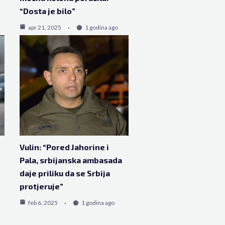
“Dosta je bilo”
apr 21, 2025
1 godina ago
Vulin: “Pored Jahorine i
Pala, srbijanska ambasada
daje priliku da se Srbija
protjeruje”
feb 6, 2025
1 godina ago