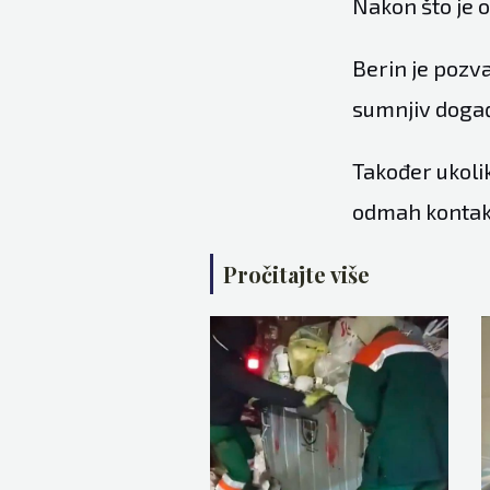
Nakon što je o
Berin je pozva
sumnjiv događ
Također ukoli
odmah kontakt
Pročitajte više