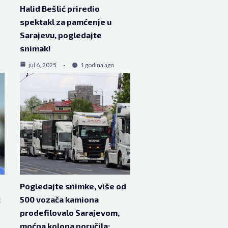
Halid Bešlić priredio
spektakl za pamćenje u
Sarajevu, pogledajte
snimak!
jul 6, 2025
1 godina ago
Pogledajte snimke, više od
ć
500 vozača kamiona
prodefilovalo Sarajevom,
moćna kolona poručila: