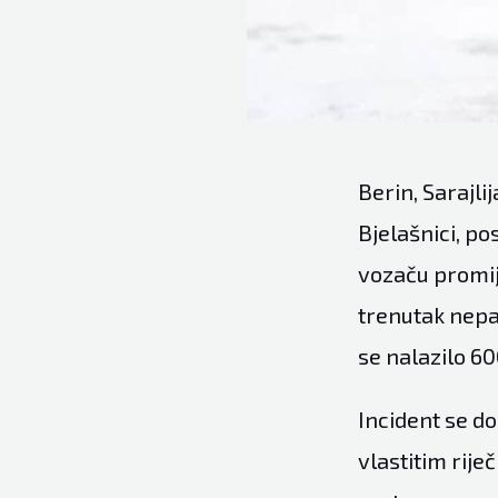
Berin, Sarajl
Bjelašnici, p
vozaču promij
trenutak nepa
se nalazilo 6
Incident se d
vlastitim rij