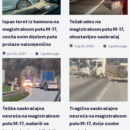
Ispao teret iz kamiona na
Težak udes na
magistralnom putu M-17,
magistralnom putu M-17,
vozila ovim dijelom puta
obustavljen saobraćaj
prolaze naizmjenično
maj 26, 2025
1 godina ago
jun 26, 2025
1 godina ago
Teška saobraćajna
Tragična saobraćajna
nesreća na magistralnom
nesreća na magistralnom
putu M-17, sudarili se
putu M-17, dvije osobe