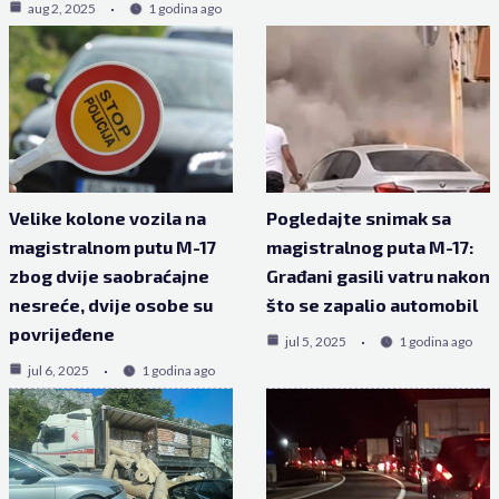
aug 2, 2025
1 godina ago
Velike kolone vozila na
Pogledajte snimak sa
magistralnom putu M-17
magistralnog puta M-17:
zbog dvije saobraćajne
Građani gasili vatru nakon
nesreće, dvije osobe su
što se zapalio automobil
povrijeđene
jul 5, 2025
1 godina ago
jul 6, 2025
1 godina ago