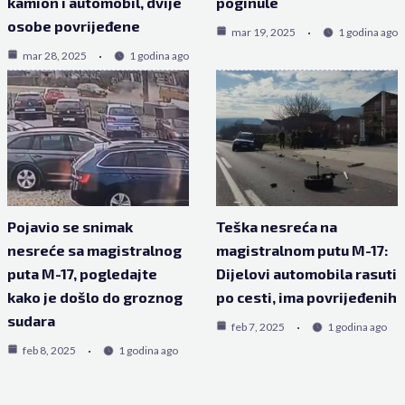
kamion i automobil, dvije
poginule
osobe povrijeđene
mar 19, 2025
1 godina ago
mar 28, 2025
1 godina ago
Pojavio se snimak
Teška nesreća na
nesreće sa magistralnog
magistralnom putu M-17:
puta M-17, pogledajte
Dijelovi automobila rasuti
kako je došlo do groznog
po cesti, ima povrijeđenih
sudara
feb 7, 2025
1 godina ago
feb 8, 2025
1 godina ago