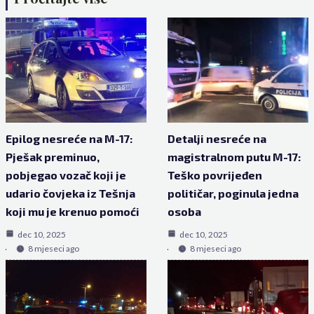
Epilog nesreće na M-17:
Detalji nesreće na
Pješak preminuo,
magistralnom putu M-17:
pobjegao vozač koji je
Teško povrijeđen
udario čovjeka iz Tešnja
političar, poginula jedna
koji mu je krenuo pomoći
osoba
dec 10, 2025
dec 10, 2025
8 mjeseci ago
8 mjeseci ago