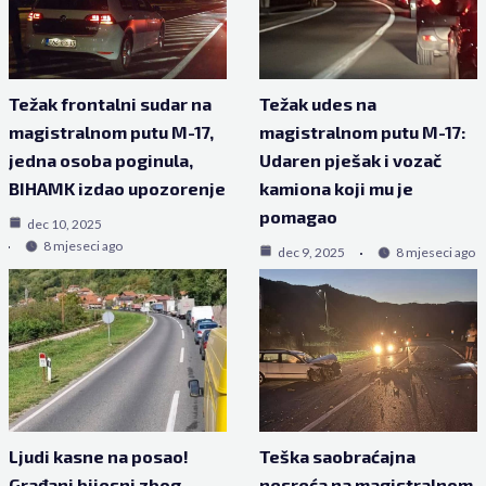
Težak frontalni sudar na
Težak udes na
magistralnom putu M-17,
magistralnom putu M-17:
jedna osoba poginula,
Udaren pješak i vozač
BIHAMK izdao upozorenje
kamiona koji mu je
pomagao
dec 10, 2025
8 mjeseci ago
dec 9, 2025
8 mjeseci ago
Ljudi kasne na posao!
Teška saobraćajna
Građani bijesni zbog
nesreća na magistralnom