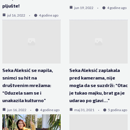
pljušte!
jun 19, 2022
4 godine ago
jul 16, 2022
4 godine ago
Seka Aleksić se napila,
Seka Aleksić zaplakala
snimci su hit na
pred kamerama, nije
društvenim mrežama:
mogla da se suzdrži: “Otac
“Oduzela sam se i
je tukao majku, brat ga je
unakazila kulturno”
udarao po glavi…”
jun 16, 2022
4 godine ago
maj 31, 2021
5 godina ago