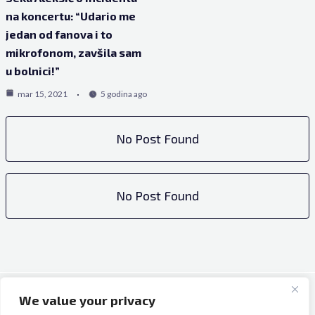
na koncertu: “Udario me
jedan od fanova i to
mikrofonom, zavšila sam
u bolnici!”
mar 15, 2021
5 godina ago
No Post Found
No Post Found
We value your privacy
Copyright © 2026 Bh Dijaspora.