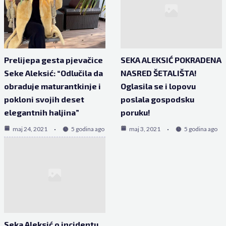
Prelijepa gesta pjevačice
SEKA ALEKSIĆ POKRADENA
Seke Aleksić: “Odlučila da
NASRED ŠETALIŠTA!
obraduje maturantkinje i
Oglasila se i lopovu
pokloni svojih deset
poslala gospodsku
elegantnih haljina”
poruku!
maj 24, 2021
5 godina ago
maj 3, 2021
5 godina ago
Seka Aleksić o incidentu