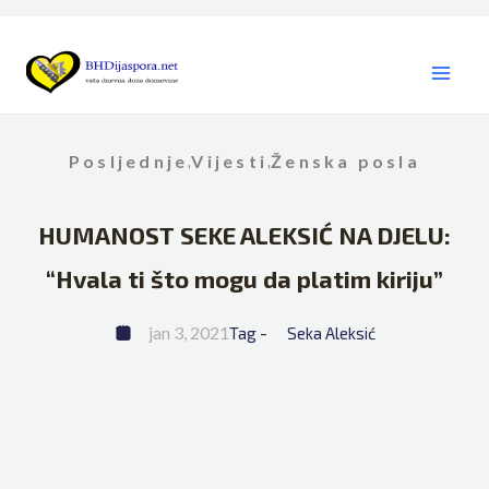
Skip
to
content
Posljednje
Vijesti
Ženska posla
,
,
HUMANOST SEKE ALEKSIĆ NA DJELU:
“Hvala ti što mogu da platim kiriju”
jan 3, 2021
Tag - 
Seka Aleksić