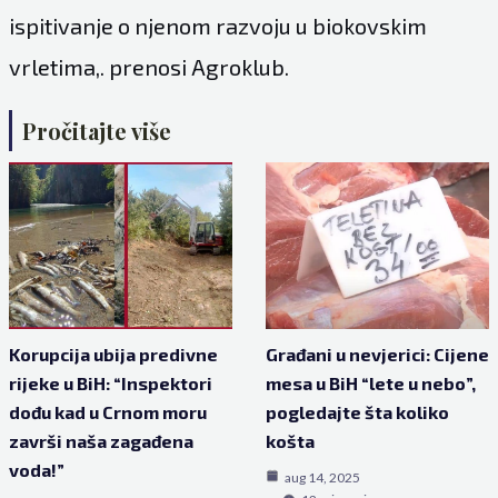
ispitivanje o njenom razvoju u biokovskim
vrletima,. prenosi Agroklub.
Pročitajte više
Korupcija ubija predivne
Građani u nevjerici: Cijene
rijeke u BiH: “Inspektori
mesa u BiH “lete u nebo”,
dođu kad u Crnom moru
pogledajte šta koliko
završi naša zagađena
košta
voda!”
aug 14, 2025