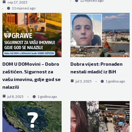
12 mjeseci ago
sep 17, 2025
11 mjeseci ago
DOM U DOMovini – Dobro
Dobra vijest: Pronađen
zaštićen. Sigurnost za
nestali mladić iz BiH
vašu imovinu, gdje god se
jul 3, 2025
1 godina ago
nalazili
jul 8, 2025
1 godina ago