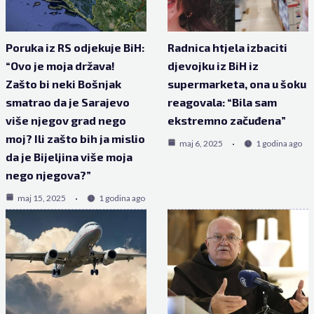
Poruka iz RS odjekuje BiH:
Radnica htjela izbaciti
“Ovo je moja država!
djevojku iz BiH iz
Zašto bi neki Bošnjak
supermarketa, ona u šoku
smatrao da je Sarajevo
reagovala: “Bila sam
više njegov grad nego
ekstremno začuđena”
moj? Ili zašto bih ja mislio
maj 6, 2025
1 godina ago
da je Bijeljina više moja
nego njegova?”
maj 15, 2025
1 godina ago