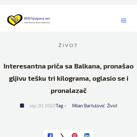
Skip
to
content
ŽIVOT
Interesantna priča sa Balkana, pronašao
gljivu tešku tri kilograma, oglasio se i
pronalazač
sep 30, 2022
Tag - 
Milan Bartulović
Život