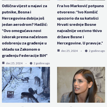
Odlična vijest u najavi za
Fra Ivo Marković potpuno
putnike, Bosna i
otvoreno: “Ivo Komšić
Hercegovina dobija još
upozorio da su katolici
jedan aerodrom? Hadžić:
Hrvati srednje Bosne
“Ovo omogućava novi
najvažnije vezivno tkivo
iskorak prema načelnom
države Bosne i
odobrenju za građenje u
Hercegovine. U pravu je.”
skladu sa Zakonom o
dec 25, 2024
2 godine ago
građenju Federacije BiH”
dec 25, 2024
2 godine ago