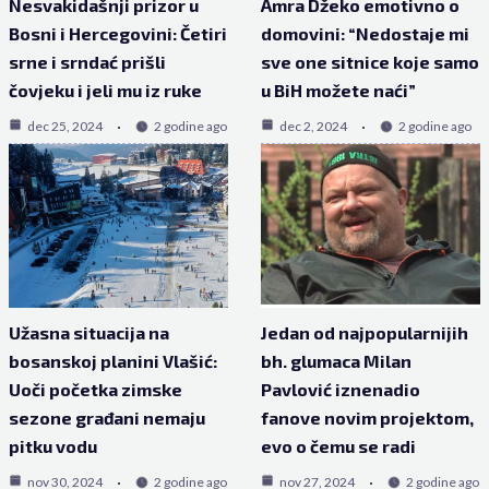
Nesvakidašnji prizor u
Amra Džeko emotivno o
Bosni i Hercegovini: Četiri
domovini: “Nedostaje mi
srne i srndać prišli
sve one sitnice koje samo
čovjeku i jeli mu iz ruke
u BiH možete naći”
dec 25, 2024
2 godine ago
dec 2, 2024
2 godine ago
Užasna situacija na
Jedan od najpopularnijih
bosanskoj planini Vlašić:
bh. glumaca Milan
Uoči početka zimske
Pavlović iznenadio
sezone građani nemaju
fanove novim projektom,
pitku vodu
evo o čemu se radi
nov 30, 2024
2 godine ago
nov 27, 2024
2 godine ago