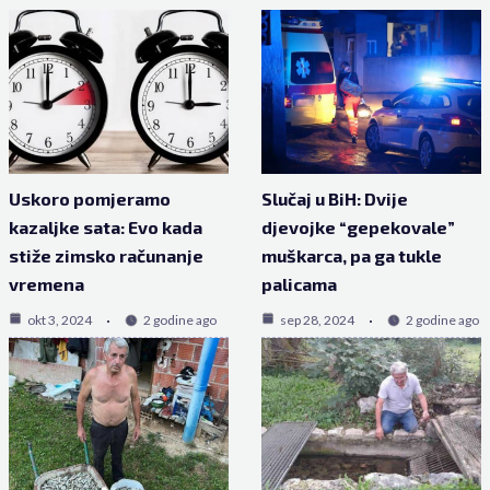
Uskoro pomjeramo
Slučaj u BiH: Dvije
kazaljke sata: Evo kada
djevojke “gepekovale”
stiže zimsko računanje
muškarca, pa ga tukle
vremena
palicama
okt 3, 2024
2 godine ago
sep 28, 2024
2 godine ago