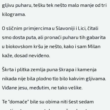
gljivu puharu, tešku tek nešto malo manje od tri
kilograma.
O sličnim primjercima u Slavoniji i Lici, čitali
smo dosta puta, ali pronaći puharu tih gabarita
u biokovskom kršu je nešto, kako i sam Milan
kaže, dosad neviđeno.
Škrta i plitka zemlja puna škrapa i kamenja
nikada nije bila plodno tlo bilo kakvim gljivama.
Viđane jesu, međutim, ne tako velike.
Te “domaće” bile su obima niti šest sedam