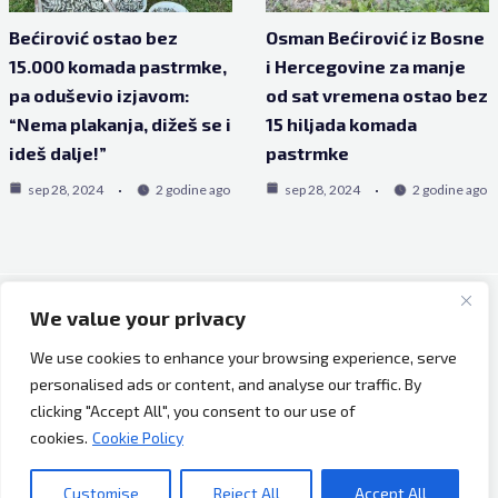
Bećirović ostao bez
Osman Bećirović iz Bosne
15.000 komada pastrmke,
i Hercegovine za manje
pa oduševio izjavom:
od sat vremena ostao bez
“Nema plakanja, dižeš se i
15 hiljada komada
ideš dalje!”
pastrmke
sep 28, 2024
2 godine ago
sep 28, 2024
2 godine ago
We value your privacy
Copyright © 2026 Bh Dijaspora.
We use cookies to enhance your browsing experience, serve
O nama
personalised ads or content, and analyse our traffic. By
Marketing
clicking "Accept All", you consent to our use of
Uslovi korištenja
cookies.
Cookie Policy
Impressum
Kontakt
Customise
Reject All
Accept All