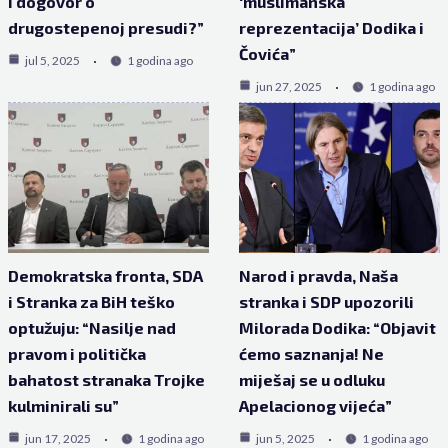
i dogovor o
‘muslimanska
drugostepenoj presudi?”
reprezentacija’ Dodika i
Čovića”
jul 5, 2025
1 godina ago
jun 27, 2025
1 godina ago
Demokratska fronta, SDA
Narod i pravda, Naša
i Stranka za BiH teško
stranka i SDP upozorili
optužuju: “Nasilje nad
Milorada Dodika: “Objavit
pravom i politička
ćemo saznanja! Ne
bahatost stranaka Trojke
miješaj se u odluku
kulminirali su”
Apelacionog vijeća”
jun 17, 2025
1 godina ago
jun 5, 2025
1 godina ago