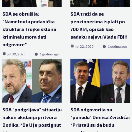
SDA se obrušila:
SDA traži da se
“Nametnuta podanička
penzionerima isplati po
struktura Trojke sklona
700 KM, opisali kao
kriminalu mora dati
sadaku najavu Vlade FBiH
odgovore”
jul 22, 2025
1 godina ago
jul 30, 2025
1 godina ago
SDA “podgrijava” situaciju
SDA odgovorila na
nakon ukidanja pritvora
“ponudu” Denisa Zvizdića:
Dodiku: “Da li je postignut
“Pristali su da budu