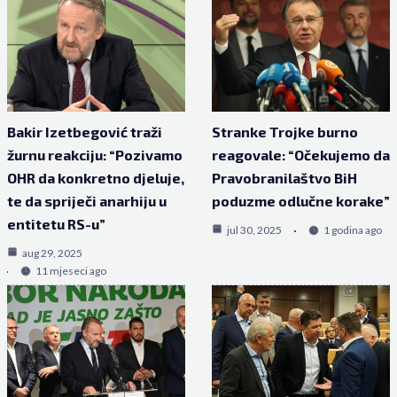
Bakir Izetbegović traži
Stranke Trojke burno
žurnu reakciju: “Pozivamo
reagovale: “Očekujemo da
OHR da konkretno djeluje,
Pravobranilaštvo BiH
te da spriječi anarhiju u
poduzme odlučne korake”
entitetu RS-u”
jul 30, 2025
1 godina ago
aug 29, 2025
11 mjeseci ago