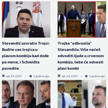
Stevandić uzvratio Trojci:
Trojka “odbrusila”
Budite vas trojica u
Stevandiću: Više nećeš
plavom kombiju kad dođe
odvoditi ljude u crvenom
po mene, i Schmidta
kombiju, tebe će odvesti
povedite
plavi kombi
apr 24, 2025
1 godina ago
apr 24, 2025
1 godina ago