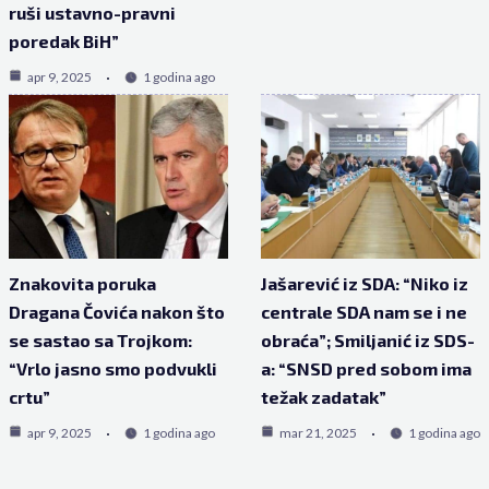
ruši ustavno-pravni
poredak BiH”
apr 9, 2025
1 godina ago
Znakovita poruka
Jašarević iz SDA: “Niko iz
Dragana Čovića nakon što
centrale SDA nam se i ne
se sastao sa Trojkom:
obraća”; Smiljanić iz SDS-
“Vrlo jasno smo podvukli
a: “SNSD pred sobom ima
crtu”
težak zadatak”
apr 9, 2025
1 godina ago
mar 21, 2025
1 godina ago