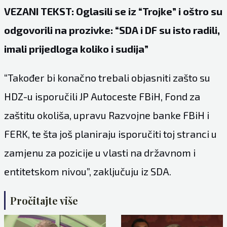
VEZANI TEKST: Oglasili se iz “Trojke” i oštro su
odgovorili na prozivke: “SDA i DF su isto radili,
imali prijedloga koliko i sudija”
“Također bi konačno trebali objasniti zašto su
HDZ-u isporučili JP Autoceste FBiH, Fond za
zaštitu okoliša, upravu Razvojne banke FBiH i
FERK, te šta još planiraju isporučiti toj stranci u
zamjenu za pozicije u vlasti na državnom i
entitetskom nivou”, zaključuju iz SDA.
Pročitajte više