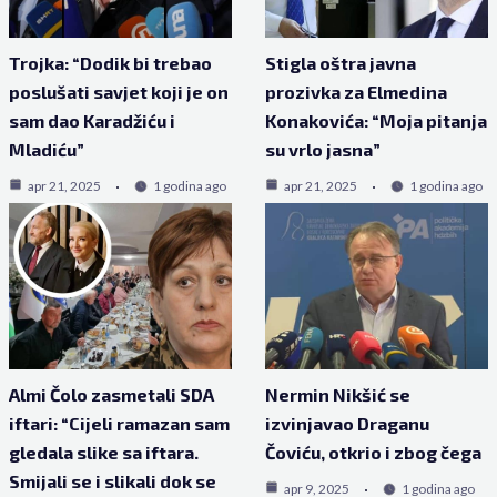
Trojka: “Dodik bi trebao
Stigla oštra javna
poslušati savjet koji je on
prozivka za Elmedina
sam dao Karadžiću i
Konakovića: “Moja pitanja
Mladiću”
su vrlo jasna”
apr 21, 2025
1 godina ago
apr 21, 2025
1 godina ago
Almi Čolo zasmetali SDA
Nermin Nikšić se
iftari: “Cijeli ramazan sam
izvinjavao Draganu
gledala slike sa iftara.
Čoviću, otkrio i zbog čega
Smijali se i slikali dok se
apr 9, 2025
1 godina ago