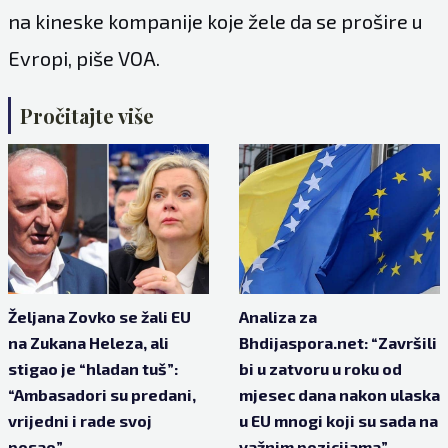
na kineske kompanije koje žele da se prošire u
Evropi, piše
VOA
.
Pročitajte više
Željana Zovko se žali EU
Analiza za
na Zukana Heleza, ali
Bhdijaspora.net: “Završili
stigao je “hladan tuš”:
bi u zatvoru u roku od
“Ambasadori su predani,
mjesec dana nakon ulaska
vrijedni i rade svoj
u EU mnogi koji su sada na
posao”
važnim pozicijama”