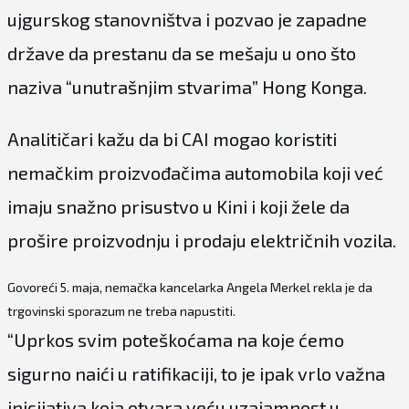
ujgurskog stanovništva i pozvao je zapadne
države da prestanu da se mešaju u ono što
naziva “unutrašnjim stvarima” Hong Konga.
Analitičari kažu da bi CAI mogao koristiti
nemačkim proizvođačima automobila koji već
imaju snažno prisustvo u Kini i koji žele da
prošire proizvodnju i prodaju električnih vozila.
Govoreći 5. maja, nemačka kancelarka Angela Merkel rekla je da
trgovinski sporazum ne treba napustiti.
“Uprkos svim poteškoćama na koje ćemo
sigurno naići u ratifikaciji, to je ipak vrlo važna
inicijativa koja otvara veću uzajamnost u