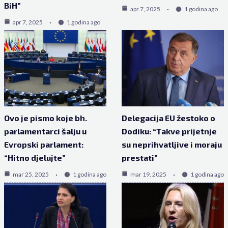
BiH”
apr 7, 2025
1 godina ago
apr 7, 2025
1 godina ago
Ovo je pismo koje bh.
Delegacija EU žestoko o
parlamentarci šalju u
Dodiku: “Takve prijetnje
Evropski parlament:
su neprihvatljive i moraju
“Hitno djelujte”
prestati”
mar 25, 2025
1 godina ago
mar 19, 2025
1 godina ago