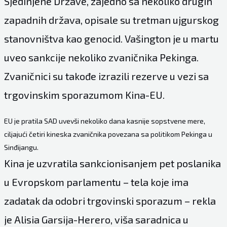
Sjedinjene Države, zajedno sa nekoliko drugih
zapadnih država, opisale su tretman ujgurskog
stanovništva kao genocid. Vašington je u martu
uveo sankcije nekoliko zvaničnika Pekinga.
Zvaničnici su takođe izrazili rezerve u vezi sa
trgovinskim sporazumom Kina-EU.
EU je pratila SAD uvevši nekoliko dana kasnije sopstvene mere,
ciljajući četiri kineska zvaničnika povezana sa politikom Pekinga u
Sinđijangu.
Kina je uzvratila sankcionisanjem pet poslanika
u Evropskom parlamentu – tela koje ima
zadatak da odobri trgovinski sporazum – rekla
je Alisia Garsija-Herero, viša saradnica u