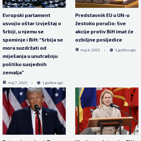
Evropski parlament
Predstavnik EU u UN-u
usvojio oštar izvještaj o
žestoko poručio: Sve
Srbiji, u njemu se
akcije protiv BiH imat će
spominje i BiH: “Srbija se
ozbiljne posljedice
mora suzdržati od
maj 6, 2025
1 godina ago
miješanja u unutrašnju
politiku susjednih
zemalja”
maj 7, 2025
1 godina ago