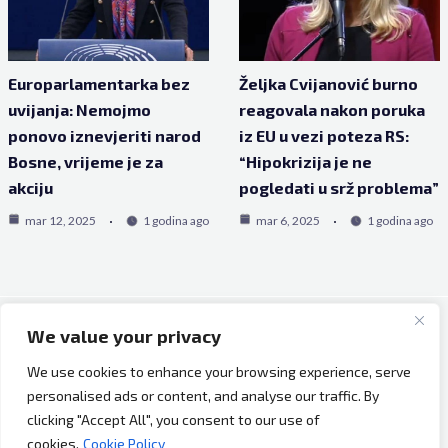
Europarlamentarka bez
Željka Cvijanović burno
uvijanja: Nemojmo
reagovala nakon poruka
ponovo iznevjeriti narod
iz EU u vezi poteza RS:
Bosne, vrijeme je za
“Hipokrizija je ne
akciju
pogledati u srž problema”
mar 12, 2025
1 godina ago
mar 6, 2025
1 godina ago
We value your privacy
Copyright © 2026 Bh Dijaspora.
We use cookies to enhance your browsing experience, serve
O nama
personalised ads or content, and analyse our traffic. By
Marketing
clicking "Accept All", you consent to our use of
Uslovi korištenja
cookies.
Cookie Policy