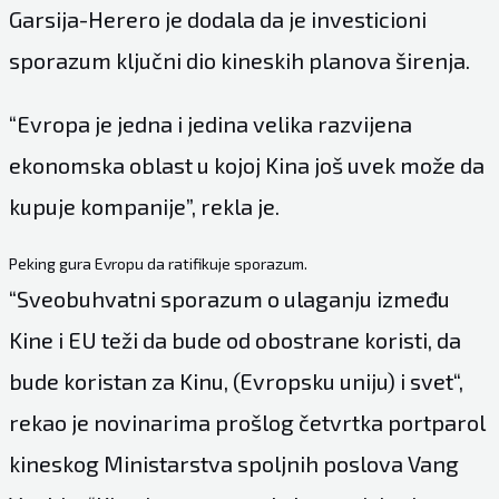
Garsija-Herero je dodala da je investicioni
sporazum ključni dio kineskih planova širenja.
“Evropa je jedna i jedina velika razvijena
ekonomska oblast u kojoj Kina još uvek može da
kupuje kompanije”, rekla je.
Peking gura Evropu da ratifikuje sporazum.
“Sveobuhvatni sporazum o ulaganju između
Kine i EU teži da bude od obostrane koristi, da
bude koristan za Kinu, (Evropsku uniju) i svet“,
rekao je novinarima prošlog četvrtka portparol
kineskog Ministarstva spoljnih poslova Vang