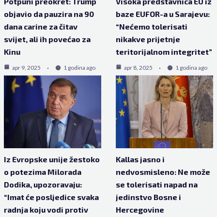
Potpuni preokret: Trump
Visoka predstavnica EU iz
objavio da pauzira na 90
baze EUFOR-a u Sarajevu:
dana carine za čitav
“Nećemo tolerisati
svijet, ali ih povećao za
nikakve prijetnje
Kinu
teritorijalnom integritet”
apr 9, 2025
1 godina ago
apr 8, 2025
1 godina ago
Iz Evropske unije žestoko
Kallas jasno i
o potezima Milorada
nedvosmisleno: Ne može
Dodika, upozoravaju:
se tolerisati napad na
“Imat će posljedice svaka
jedinstvo Bosne i
radnja koju vodi protiv
Hercegovine