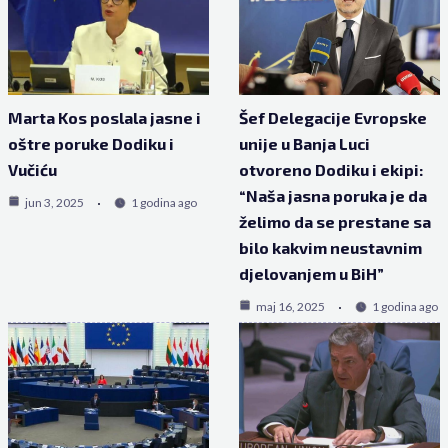
Marta Kos poslala jasne i
Šef Delegacije Evropske
oštre poruke Dodiku i
unije u Banja Luci
Vučiću
otvoreno Dodiku i ekipi:
“Naša jasna poruka je da
jun 3, 2025
1 godina ago
želimo da se prestane sa
bilo kakvim neustavnim
djelovanjem u BiH”
maj 16, 2025
1 godina ago