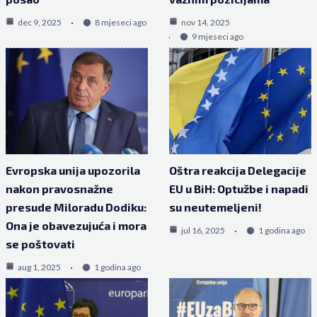
dec 9, 2025
8 mjeseci ago
nov 14, 2025
9 mjeseci ago
Evropska unija upozorila
Oštra reakcija Delegacije
nakon pravosnažne
EU u BiH: Optužbe i napadi
presude Miloradu Dodiku:
su neutemeljeni!
Ona je obavezujuća i mora
jul 16, 2025
1 godina ago
se poštovati
aug 1, 2025
1 godina ago