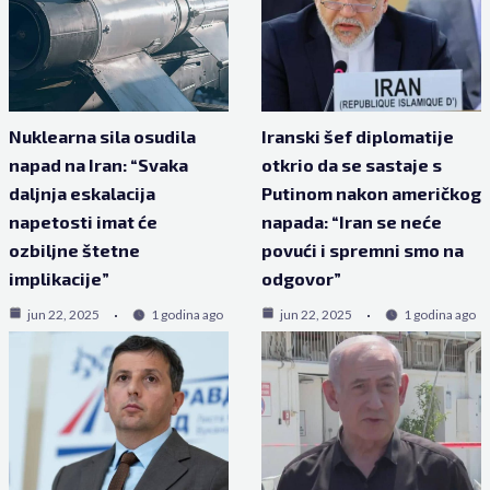
Nuklearna sila osudila
Iranski šef diplomatije
napad na Iran: “Svaka
otkrio da se sastaje s
daljnja eskalacija
Putinom nakon američkog
napetosti imat će
napada: “Iran se neće
ozbiljne štetne
povući i spremni smo na
implikacije”
odgovor”
jun 22, 2025
1 godina ago
jun 22, 2025
1 godina ago