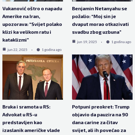
Vukanović oštro o napadu
Benjamin Netanyahu se
Amerike na Iran,
požalio: “Moj sin je
upozorava: “Svijet polako
dvaput morao otkazivati
klizi ka velikom ratu i
svadbu zbog uzbuna”
kataklizmi”
jun 19, 2025
1 godina ago
jun 22, 2025
1 godina ago
Bruka i sramota u RS:
Potpuni preokret: Trump
Advokat u RS-u
objavio da pauzira na 90
predstavljen kao
dana carine za čitav
izaslanik američke vlade
svijet, ali ih povećao za