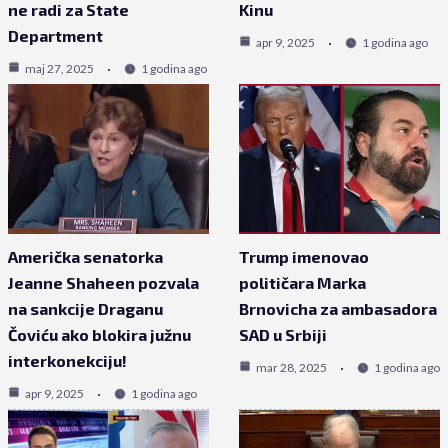
ne radi za State
Kinu
Department
apr 9, 2025
1 godina ago
maj 27, 2025
1 godina ago
Američka senatorka
Trump imenovao
Jeanne Shaheen pozvala
političara Marka
na sankcije Draganu
Brnovicha za ambasadora
Čoviću ako blokira južnu
SAD u Srbiji
interkonekciju!
mar 28, 2025
1 godina ago
apr 9, 2025
1 godina ago