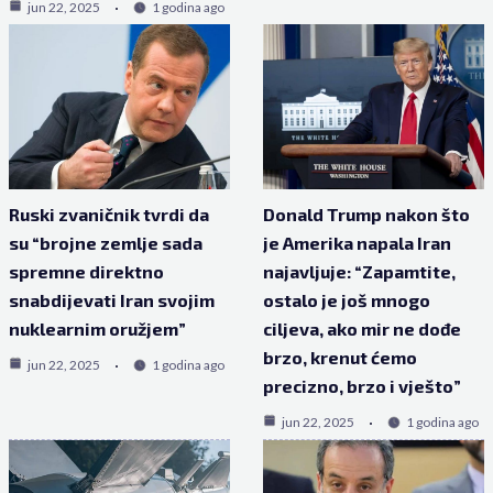
jun 22, 2025
1 godina ago
Ruski zvaničnik tvrdi da
Donald Trump nakon što
su “brojne zemlje sada
je Amerika napala Iran
spremne direktno
najavljuje: “Zapamtite,
snabdijevati Iran svojim
ostalo je još mnogo
nuklearnim oružjem”
ciljeva, ako mir ne dođe
brzo, krenut ćemo
jun 22, 2025
1 godina ago
precizno, brzo i vješto”
jun 22, 2025
1 godina ago