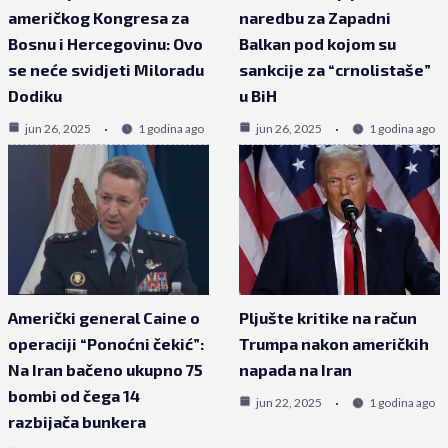
američkog Kongresa za
naredbu za Zapadni
Bosnu i Hercegovinu: Ovo
Balkan pod kojom su
se neće svidjeti Miloradu
sankcije za “crnolistaše”
Dodiku
u BiH
jun 26, 2025
1 godina ago
jun 26, 2025
1 godina ago
Američki general Caine o
Pljušte kritike na račun
operaciji “Ponoćni čekić”:
Trumpa nakon američkih
Na Iran bačeno ukupno 75
napada na Iran
bombi od čega 14
jun 22, 2025
1 godina ago
razbijača bunkera