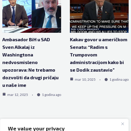
Ambasador BiH u SAD
Kakav govor u američkom
Sven Alkalaj iz
Senatu: “Radim s
Washingtona
Trumpovom
nedvosmisleno
administracijom kako bi
upozorava: Ne trebamo
se Dodik zaustavio”
dozvoliti da drugi pričaju
mar 10, 2025
1 godina ago
u naše ime
mar 12, 2025
1 godina ago
We value your privacy
Copyright © 2026 Bh Dijaspora.