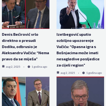
Denis Bećirović vrlo
Izetbegović uputio
direktno o presudi
ozbiljno upozorenje
Dodiku, odbrusio je
Vučiću: “Opasna igra s
Aleksandru Vučiću: “Nema
Bošnjacima može imati
pravo da se miješa”
nesagledive posljedice
za cijeli region”
aug 2, 2025
1 godina ago
aug 2, 2025
1 godina ago