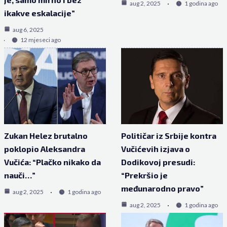
aug 2, 2025
1 godina ago
ikakve eskalacije”
aug 6, 2025
12 mjeseci ago
Zukan Helez brutalno
Političar iz Srbije kontra
poklopio Aleksandra
Vučićevih izjava o
Vučića: “Plačko nikako da
Dodikovoj presudi:
nauči…”
“Prekršio je
međunarodno pravo”
aug 2, 2025
1 godina ago
aug 2, 2025
1 godina ago