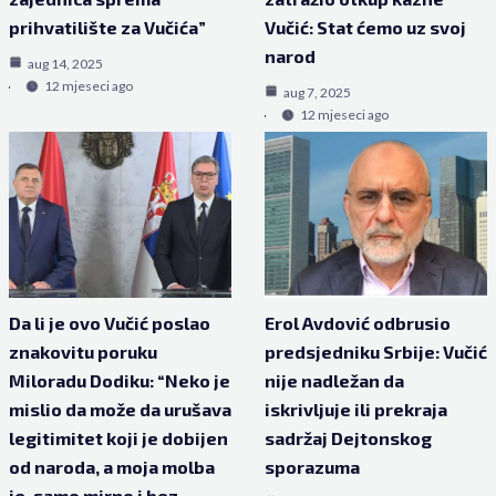
prihvatilište za Vučića”
Vučić: Stat ćemo uz svoj
narod
aug 14, 2025
12 mjeseci ago
aug 7, 2025
12 mjeseci ago
Da li je ovo Vučić poslao
Erol Avdović odbrusio
znakovitu poruku
predsjedniku Srbije: Vučić
Miloradu Dodiku: “Neko je
nije nadležan da
mislio da može da urušava
iskrivljuje ili prekraja
legitimitet koji je dobijen
sadržaj Dejtonskog
od naroda, a moja molba
sporazuma
je, samo mirno i bez