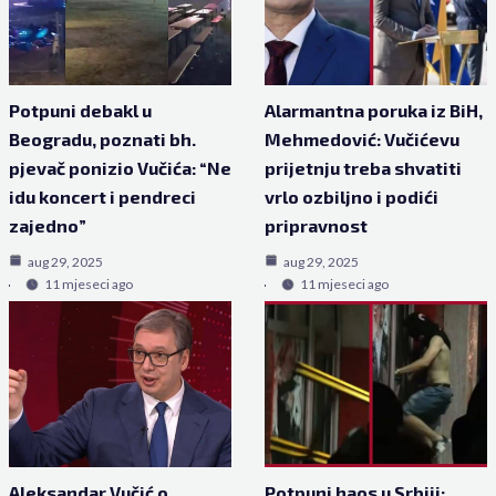
Potpuni debakl u
Alarmantna poruka iz BiH,
Beogradu, poznati bh.
Mehmedović: Vučićevu
pjevač ponizio Vučića: “Ne
prijetnju treba shvatiti
idu koncert i pendreci
vrlo ozbiljno i podići
zajedno”
pripravnost
aug 29, 2025
aug 29, 2025
11 mjeseci ago
11 mjeseci ago
Aleksandar Vučić o
Potpuni haos u Srbiji: