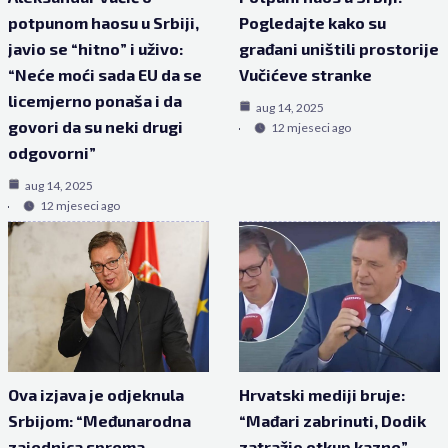
potpunom haosu u Srbiji,
Pogledajte kako su
javio se “hitno” i uživo:
građani uništili prostorije
“Neće moći sada EU da se
Vučićeve stranke
licemjerno ponaša i da
aug 14, 2025
govori da su neki drugi
12 mjeseci ago
odgovorni”
aug 14, 2025
12 mjeseci ago
Ova izjava je odjeknula
Hrvatski mediji bruje:
Srbijom: “Međunarodna
“Mađari zabrinuti, Dodik
zajednica sprema
zatražio otkup kazne”