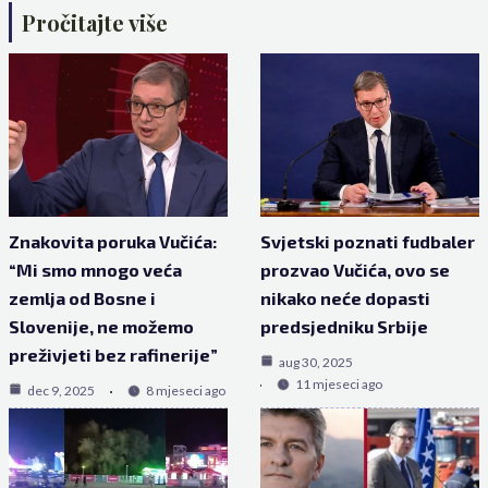
Pročitajte više
Znakovita poruka Vučića:
Svjetski poznati fudbaler
“Mi smo mnogo veća
prozvao Vučića, ovo se
zemlja od Bosne i
nikako neće dopasti
Slovenije, ne možemo
predsjedniku Srbije
preživjeti bez rafinerije”
aug 30, 2025
11 mjeseci ago
dec 9, 2025
8 mjeseci ago