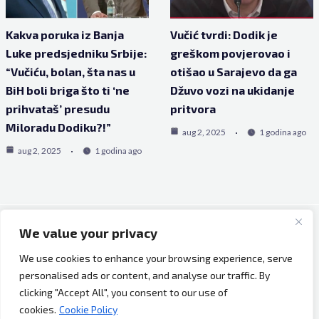
Kakva poruka iz Banja
Vučić tvrdi: Dodik je
Luke predsjedniku Srbije:
greškom povjerovao i
“Vučiću, bolan, šta nas u
otišao u Sarajevo da ga
BiH boli briga što ti ‘ne
Džuvo vozi na ukidanje
prihvataš’ presudu
pritvora
Miloradu Dodiku?!”
aug 2, 2025
1 godina ago
aug 2, 2025
1 godina ago
We value your privacy
Copyright © 2026 Bh Dijaspora.
We use cookies to enhance your browsing experience, serve
O nama
personalised ads or content, and analyse our traffic. By
Marketing
clicking "Accept All", you consent to our use of
Uslovi korištenja
cookies.
Cookie Policy
Impressum