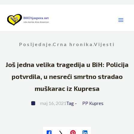
Skip
to
content
Posljednje
Crna hronika
Vijesti
,
,
Još jedna velika tragedija u BiH: Policija
potvrdila, u nesreći smrtno stradao
muškarac iz Kupresa
maj 16, 2021
Tag - 
PP Kupres