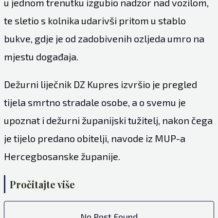
u jednom trenutku izgubio nadzor nad vozilom,
te sletio s kolnika udarivši pritom u stablo
bukve, gdje je od zadobivenih ozljeda umro na
mjestu događaja.
Dežurni liječnik
DZ Kupres
izvršio je pregled
tijela smrtno stradale osobe, a o svemu je
upoznat i dežurni županijski tužitelj, nakon čega
je tijelo predano obitelji, navode iz MUP-a
Hercegbosanske županije.
Pročitajte više
No Post Found