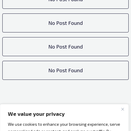
No Post Found
No Post Found
No Post Found
We value your privacy
Copyright © 2026 Bh Dijaspora.
We use cookies to enhance your browsing experience, serve
O nama