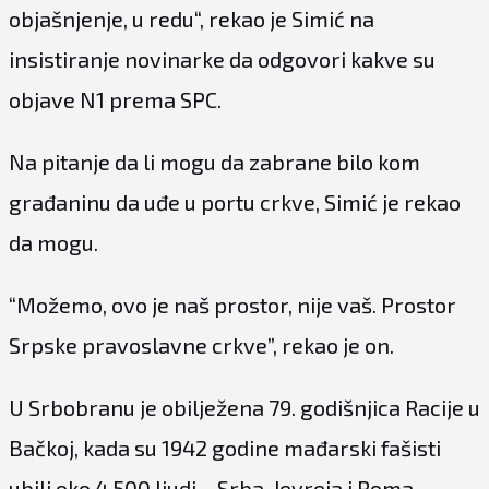
objašnjenje, u redu“, rekao je Simić na
insistiranje novinarke da odgovori kakve su
objave N1 prema SPC.
Na pitanje da li mogu da zabrane bilo kom
građaninu da uđe u portu crkve, Simić je rekao
da mogu.
“Možemo, ovo je naš prostor, nije vaš. Prostor
Srpske pravoslavne crkve
”, rekao je on.
U Srbobranu je obilježena 79. godišnjica Racije u
Bačkoj, kada su 1942 godine mađarski fašisti
ubili oko 4.500 ljudi – Srba, Jevreja i Roma.