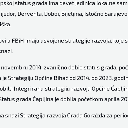
rpskoj status grada ima devet jedinica lokalne sa
ijedor, Derventa, Doboj, Bijeljina, Istočno Sarajevo,
iška.
i u FBiH imaju usvojene strategije razvoja, koje su
snazi.
e u novembru 2014. zvanično dobio status grada, po
 je Strategiju Općine Bihać od 2014. do 2023. godin
obila Integriranu strategiju razvoja Općine Čapljin
Status grada Čapljina je dobila početkom aprila 20
na snazi Strategija razvoja Grada Goražda za peri