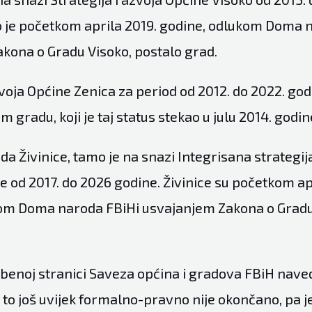
o je početkom aprila 2019. godine, odlukom Doma 
kona o Gradu Visoko, postalo grad.
voja Općine Zenica za period od 2012. do 2022. godin
m gradu, koji je taj status stekao u julu 2014. godin
ada Živinice, tamo je na snazi Integrisana strategij
e od 2017. do 2026 godine. Živinice su početkom ap
om Doma naroda FBiHi usvajanjem Zakona o Gradu
užbenoj stranici Saveza općina i gradova FBiH nave
 to još uvijek formalno-pravno nije okončano, pa 