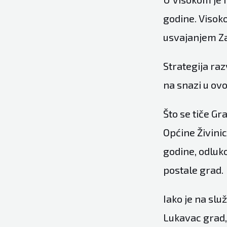
godine. Visok
usvajanjem Za
Strategija raz
na snazi u ovo
Što se tiče Gr
Općine Živinic
godine, odluk
postale grad.
Iako je na sl
Lukavac grad,