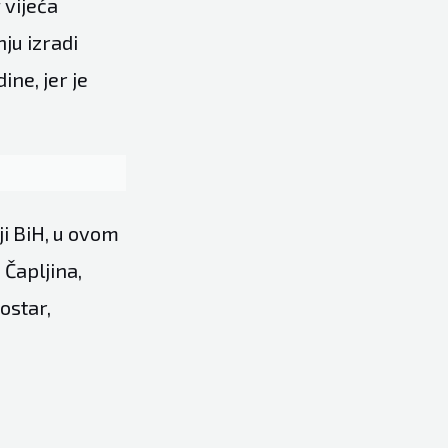
 vijeća
ju izradi
ine, jer je
i BiH, u ovom
 Čapljina,
ostar,