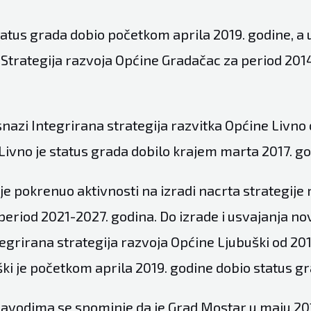
atus grada dobio početkom aprila 2019. godine, a u
i Strategija razvoja Općine Gradačac za period 201
snazi Integrirana strategija razvitka Općine Livno
Livno je status grada dobilo krajem marta 2017. go
je pokrenuo aktivnosti na izradi nacrta strategije
eriod 2021-2027. godina. Do izrade i usvajanja nov
tegrirana strategija razvoja Općine Ljubuški od 201
ki je početkom aprila 2019. godine dobio status gr
avodima se spominje da je Grad Mostar u maju 20