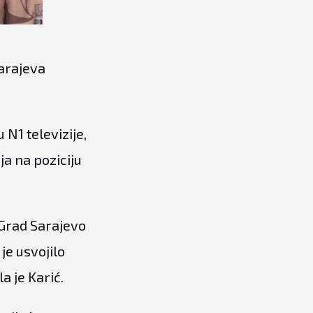
Sarajeva
N1 televizije,
ja na poziciju
 Grad Sarajevo
je usvojilo
a je Karić.