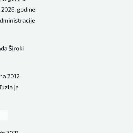
 2026. godine,
dministracije
ada Široki
ena 2012.
Tuzla je
do 2021.