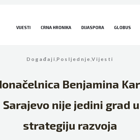
VIJESTI
CRNA HRONIKA
DIJASPORA
GLOBUS
Događaji
,
Posljednje
,
Vijesti
donačelnica Benjamina Kar
 Sarajevo nije jedini grad 
strategiju razvoja