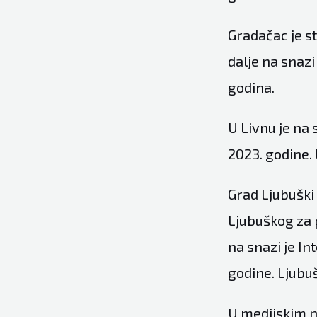
Gradačac je st
dalje na snaz
godina.
U Livnu je na 
2023. godine. 
Grad Ljubuški 
Ljubuškog za p
na snazi je In
godine. Ljubuš
U medijskim n