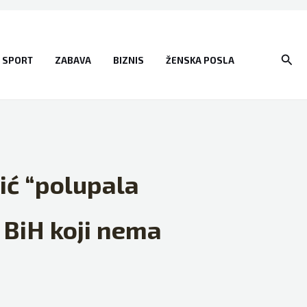
Sear
SPORT
ZABAVA
BIZNIS
ŽENSKA POSLA
ić “polupala
u BiH koji nema