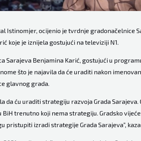
tal
Istinomjer
, ocijenio je tvrdnje gradonačelnice 
 koje je iznijela gostujući na televiziji N1.
a Sarajeva Benjamina Karić, gostujući u programu 
onome što je najavila da će uraditi nakon imenovan
ce glavnog grada.
la da ću uraditi strategiju razvoja Grada Sarajeva.
 u BiH trenutno koji nema strategiju. Gradsko vijeće 
 pristupiti izradi strategije Grada Sarajeva”, kazal