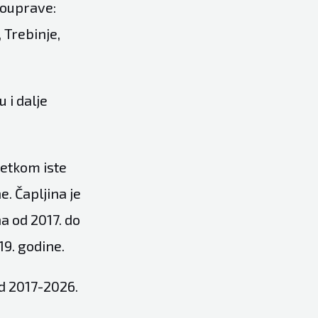
mouprave:
 Trebinje,
 i dalje
četkom iste
e. Čapljina je
a od 2017. do
19. godine.
od 2017-2026.