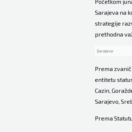
Početkom juna
Sarajeva na ko
strategije raz
prethodna važ
Sarajevo
Prema zvaničn
entitetu statu
Cazin, Goražde
Sarajevo, Srebr
Prema Statutu 