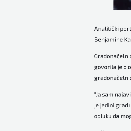
Analitički por
Benjamine Karić
Gradonačelnic
govorila je o 
gradonačelni
“Ja sam najavi
je jedini grad
odluku da mogu