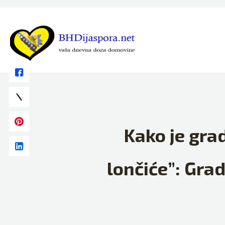
Skip
to
content
Kako je gra
lončiće”: Grad