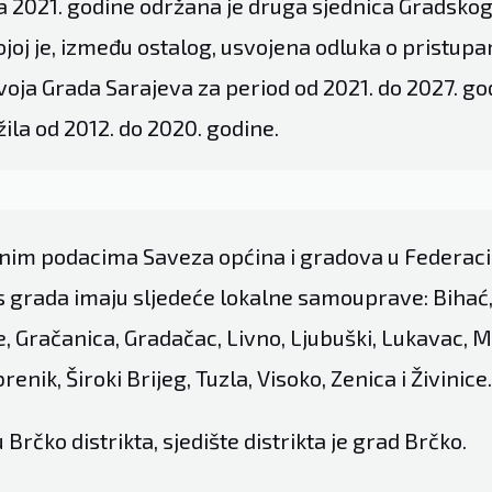
 2021. godine održana je druga sjednica Gradskog
joj je, između ostalog, usvojena odluka o pristupan
voja Grada Sarajeva za period od 2021. do 2027. god
ila od 2012. do 2020. godine.
im podacima Saveza općina i gradova u Federacij
s grada imaju sljedeće lokalne samouprave: Bihać,
, Gračanica, Gradačac, Livno, Ljubuški, Lukavac, M
enik, Široki Brijeg, Tuzla, Visoko, Zenica i Živinice.
Brčko distrikta, sjedište distrikta je grad Brčko.