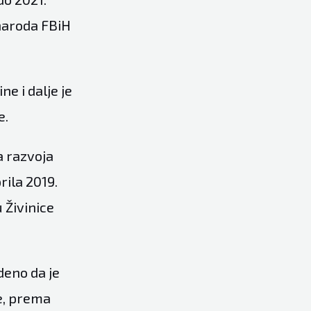
naroda FBiH
e i dalje je
e.
a razvoja
rila 2019.
 Živinice
deno da je
je, prema