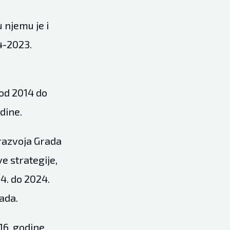
 njemu je i
4-2023.
 od 2014 do
dine.
 razvoja Grada
e strategije,
4. do 2024.
ada.
16. godine