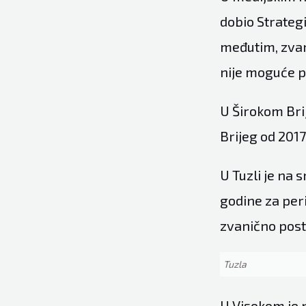
dobio Strateg
međutim, zvan
nije moguće p
U Širokom Brij
Brijeg od 2017
U Tuzli je na 
godine za peri
zvanično post
Tuzla
U Visokom je n