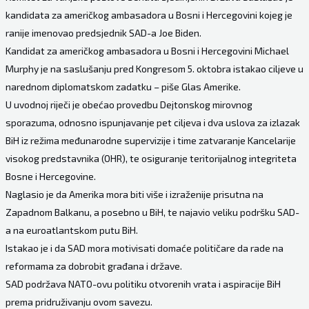
kandidata za američkog ambasadora u Bosni i Hercegovini kojeg je
ranije imenovao predsjednik SAD-a Joe Biden.
Kandidat za američkog ambasadora u Bosni i Hercegovini Michael
Murphy je na saslušanju pred Kongresom 5. oktobra istakao ciljeve u
narednom diplomatskom zadatku – piše Glas Amerike.
U uvodnoj riječi je obećao provedbu Dejtonskog mirovnog
sporazuma, odnosno ispunjavanje pet ciljeva i dva uslova za izlazak
BiH iz režima međunarodne supervizije i time zatvaranje Kancelarije
visokog predstavnika (OHR), te osiguranje teritorijalnog integriteta
Bosne i Hercegovine.
Naglasio je da Amerika mora biti više i izraženije prisutna na
Zapadnom Balkanu, a posebno u BiH, te najavio veliku podršku SAD-
a na euroatlantskom putu BiH.
Istakao je i da SAD mora motivisati domaće političare da rade na
reformama za dobrobit građana i države.
SAD podržava NATO-ovu politiku otvorenih vrata i aspiracije BiH
prema pridruživanju ovom savezu.