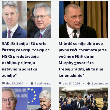
SAD, Britanija i EU u vrlo
Miletić se nije libio ovo
žustroj reakciji: “Zaključci
javno reći: “Sramota je za
NSRS predstavljaju
većinu u FBiH da im
ozbiljnu prijetnju
Murphy govori šta
ustavnom poretku
trebaju raditi, ali to nije
zemlje”
iznenađenje”
dec 25, 2024
2 godine ago
dec 13, 2024
2 godine ago