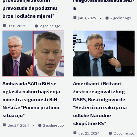
pravosuđe da poduzmu
a
brze i odlučne mjere!”
jan 3, 2025
2 godine ago
jan 8, 2025
2 godine ago
Ambasada SAD u BiH se
Amerikanci i Britanci
oglasila nakon hapšenja
žustro reagovali zbog
ministra sigurnosti BiH
NSRS, Rusi odgovorili:
Nešića: “Pomno pratimo
“Histerična reakcija na
situaciju”
odluke Narodne
skupštine RS”
dec 27, 2024
2 godine ago
dec 25, 2024
2 godine ago