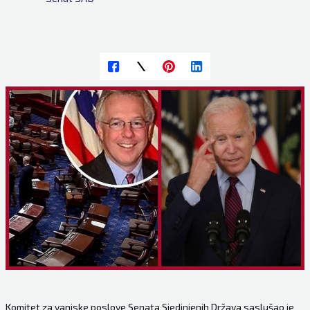
Komitet za vanjske poslove Senata Sjedinjenih Država saslušao je