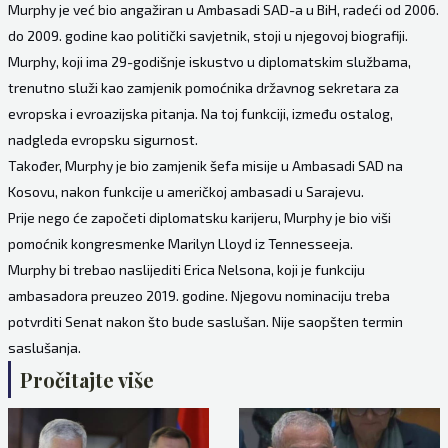
Murphy je već bio angažiran u Ambasadi SAD-a u BiH, radeći od 2006.
do 2009. godine kao politički savjetnik, stoji u njegovoj biografiji.
Murphy, koji ima 29-godišnje iskustvo u diplomatskim službama,
trenutno služi kao zamjenik pomoćnika državnog sekretara za
evropska i evroazijska pitanja. Na toj funkciji, između ostalog,
nadgleda evropsku sigurnost.
Također, Murphy je bio zamjenik šefa misije u Ambasadi SAD na
Kosovu, nakon funkcije u američkoj ambasadi u Sarajevu.
Prije nego će započeti diplomatsku karijeru, Murphy je bio viši
pomoćnik kongresmenke Marilyn Lloyd iz Tennesseeja.
Murphy bi trebao naslijediti Erica Nelsona, koji je funkciju
ambasadora preuzeo 2019. godine. Njegovu nominaciju treba
potvrditi Senat nakon što bude saslušan. Nije saopšten termin
saslušanja.
Pročitajte više