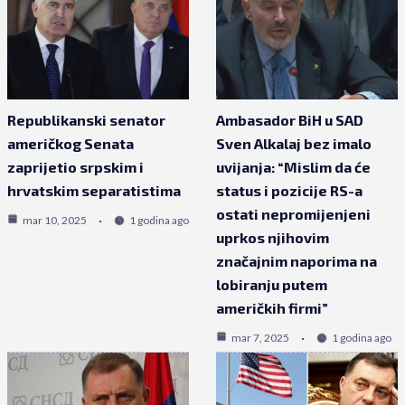
Republikanski senator
Ambasador BiH u SAD
američkog Senata
Sven Alkalaj bez imalo
zaprijetio srpskim i
uvijanja: “Mislim da će
hrvatskim separatistima
status i pozicije RS-a
ostati nepromijenjeni
mar 10, 2025
1 godina ago
uprkos njihovim
značajnim naporima na
lobiranju putem
američkih firmi”
mar 7, 2025
1 godina ago