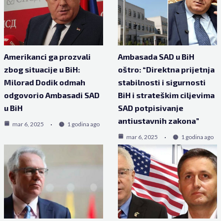
Amerikanci ga prozvali
Ambasada SAD u BiH
zbog situacije u BiH:
oštro: “Direktna prijetnja
Milorad Dodik odmah
stabilnosti i sigurnosti
odgovorio Ambasadi SAD
BiH i strateškim ciljevima
u BiH
SAD potpisivanje
antiustavnih zakona”
mar 6, 2025
1 godina ago
mar 6, 2025
1 godina ago