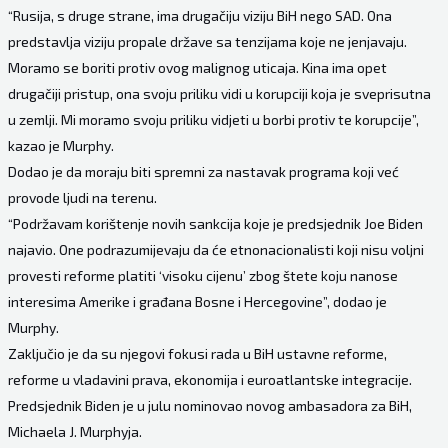
“Rusija, s druge strane, ima drugačiju viziju BiH nego SAD. Ona
predstavlja viziju propale države sa tenzijama koje ne jenjavaju.
Moramo se boriti protiv ovog malignog uticaja. Kina ima opet
drugačiji pristup, ona svoju priliku vidi u korupciji koja je sveprisutna
u zemlji. Mi moramo svoju priliku vidjeti u borbi protiv te korupcije”,
kazao je Murphy.
Dodao je da moraju biti spremni za nastavak programa koji već
provode ljudi na terenu.
“Podržavam korištenje novih sankcija koje je predsjednik Joe Biden
najavio. One podrazumijevaju da će etnonacionalisti koji nisu voljni
provesti reforme platiti ‘visoku cijenu’ zbog štete koju nanose
interesima Amerike i građana Bosne i Hercegovine”, dodao je
Murphy.
Zaključio je da su njegovi fokusi rada u BiH ustavne reforme,
reforme u vladavini prava, ekonomija i euroatlantske integracije.
Predsjednik Biden je u julu nominovao novog ambasadora za BiH,
Michaela J. Murphyja.