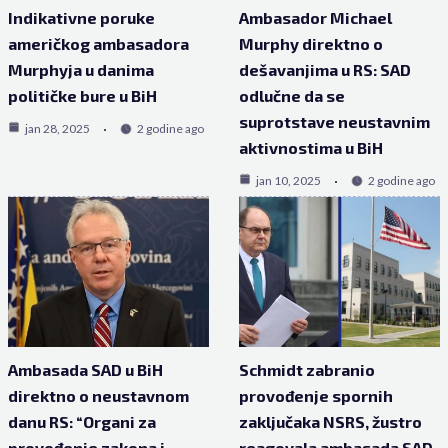
Indikativne poruke
Ambasador Michael
američkog ambasadora
Murphy direktno o
Murphyja u danima
dešavanjima u RS: SAD
političke bure u BiH
odlučne da se
suprotstave neustavnim
jan 28, 2025
2 godine ago
aktivnostima u BiH
jan 10, 2025
2 godine ago
Ambasada SAD u BiH
Schmidt zabranio
direktno o neustavnom
provođenje spornih
danu RS: “Organi za
zaključaka NSRS, žustro
provođenje zakona i
reagovala ambasada SAD-