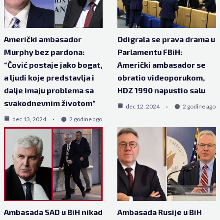
Američki ambasador
Odigrala se prava drama u
Murphy bez pardona:
Parlamentu FBiH:
“Čović postaje jako bogat,
Američki ambasador se
a ljudi koje predstavlja i
obratio videoporukom,
dalje imaju problema sa
HDZ 1990 napustio salu
svakodnevnim životom”
dec 12, 2024
2 godine ago
dec 13, 2024
2 godine ago
Ambasada SAD u BiH nikad
Ambasada Rusije u BiH