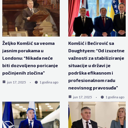
Željko Komšić sa veoma
Komšić i Bećirović sa
jasnim porukama u
Doughtyem: “Od izuzetne
Londonu: “Nikada neće
važnosti za stabiliziranje
biti dozvoljeno poricanje
situacije u državi je
počinjenih zločina”
podrška efikasnom i
profesionalnom radu
jun 17, 2025
1 godina ago
neovisnog pravosuđa”
jun 17, 2025
1 godina ago