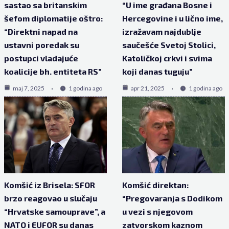
sastao sa britanskim
“U ime građana Bosne i
šefom diplomatije oštro:
Hercegovine i u lično ime,
“Direktni napad na
izražavam najdublje
ustavni poredak su
saučešće Svetoj Stolici,
postupci vladajuće
Katoličkoj crkvi i svima
koalicije bh. entiteta RS”
koji danas tuguju”
maj 7, 2025
1 godina ago
apr 21, 2025
1 godina ago
Komšić iz Brisela: SFOR
Komšić direktan:
brzo reagovao u slučaju
“Pregovaranja s Dodikom
“Hrvatske samouprave”, a
u vezi s njegovom
NATO i EUFOR su danas
zatvorskom kaznom