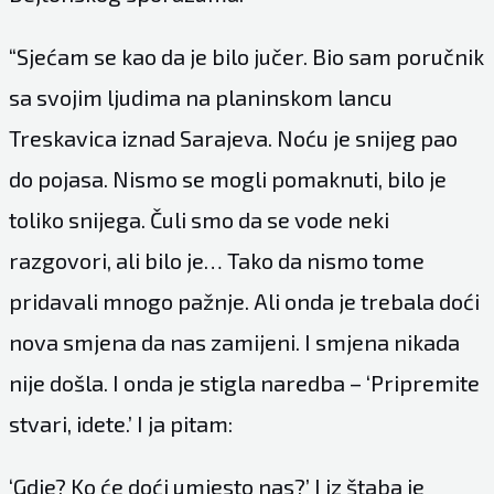
“Sjećam se kao da je bilo jučer. Bio sam poručnik
sa svojim ljudima na planinskom lancu
Treskavica iznad Sarajeva. Noću je snijeg pao
do pojasa. Nismo se mogli pomaknuti, bilo je
toliko snijega. Čuli smo da se vode neki
razgovori, ali bilo je… Tako da nismo tome
pridavali mnogo pažnje. Ali onda je trebala doći
nova smjena da nas zamijeni. I smjena nikada
nije došla. I onda je stigla naredba – ‘Pripremite
stvari, idete.’ I ja pitam:
‘Gdje? Ko će doći umjesto nas?’ I iz štaba je