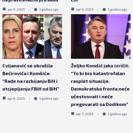
apr 9, 2025
1 godina ago
apr 8, 2025
1 godina ago
Cvijanović se obrušila
Željko Komšić jako izričit:
Bećirovića i Komšića:
“To bi bio katastrofalan
“Rade na razbijanju BiH i
rasplet situacije.
otcjepljenju FBiH od BiH”
Demokratska fronta neće
učestvovati i neće
apr 8, 2025
1 godina ago
pregovarati sa Dodikom”
apr 7, 2025
1 godina ago