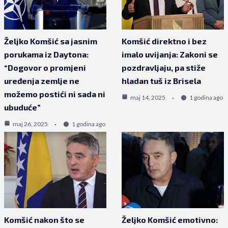
Željko Komšić sa jasnim
Komšić direktno i bez
porukama iz Daytona:
imalo uvijanja: Zakoni se
“Dogovor o promjeni
pozdravljaju, pa stiže
uređenja zemlje ne
hladan tuš iz Brisela
možemo postići ni sada ni
maj 14, 2025
1 godina ago
ubuduće”
maj 26, 2025
1 godina ago
Komšić nakon što se
Željko Komšić emotivno: