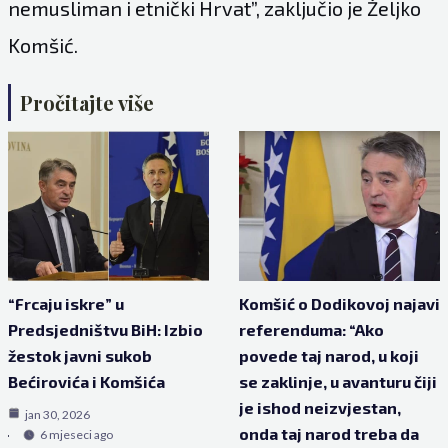
nemusliman i etnički Hrvat”, zaključio je Željko
Komšić.
Pročitajte više
“Frcaju iskre” u
Komšić o Dodikovoj najavi
Predsjedništvu BiH: Izbio
referenduma: “Ako
žestok javni sukob
povede taj narod, u koji
Bećirovića i Komšića
se zaklinje, u avanturu čiji
je ishod neizvjestan,
jan 30, 2026
onda taj narod treba da
6 mjeseci ago