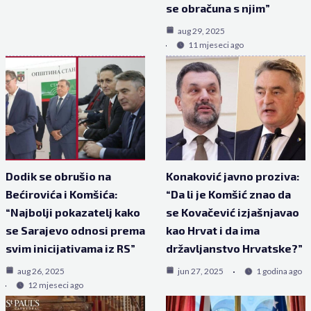
se obračuna s njim”
aug 29, 2025
11 mjeseci ago
Dodik se obrušio na
Konaković javno proziva:
Bećirovića i Komšića:
“Da li je Komšić znao da
“Najbolji pokazatelj kako
se Kovačević izjašnjavao
se Sarajevo odnosi prema
kao Hrvat i da ima
svim inicijativama iz RS”
državljanstvo Hrvatske?”
aug 26, 2025
jun 27, 2025
1 godina ago
12 mjeseci ago