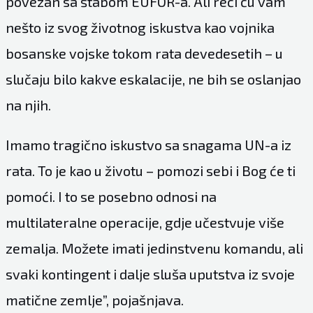
povezan sa štabom EUFOR-a. Ali reći ću vam
nešto iz svog životnog iskustva kao vojnika
bosanske vojske tokom rata devedesetih – u
slučaju bilo kakve eskalacije, ne bih se oslanjao
na njih.
Imamo tragično iskustvo sa snagama UN-a iz
rata. To je kao u životu – pomozi sebi i Bog će ti
pomoći. I to se posebno odnosi na
multilateralne operacije, gdje učestvuje više
zemalja. Možete imati jedinstvenu komandu, ali
svaki kontingent i dalje sluša uputstva iz svoje
matične zemlje”, pojašnjava.