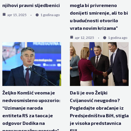
njihovi pravni sljedbenici
mogla bi privremeno
donijeti smirenje, ali to bi
apr 15, 2025
1 godina ago
u budućnosti otvorilo
vrata novim krizama”
apr 12, 2025
1 godina ago
Željko Komšić veoma je
Da li je ovo Željki
nedvosmisleno upozorio:
Cvijanović neugodno?
“Uzimanje naroda
Pogledajte obraćanje iz
entiteta RS za taoca je
Predsjedništva BiH, stigla
odgovor Dodika na
je visoka predstavnica
nepravosnažnu presudu”
EU!