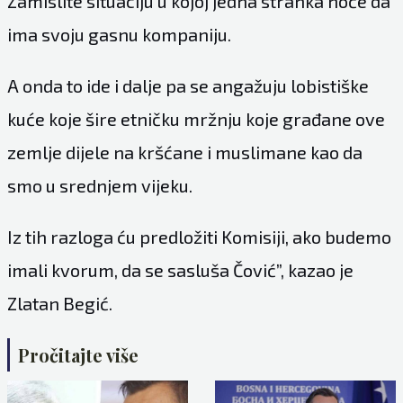
Zamislite situaciju u kojoj jedna stranka hoće da
ima svoju gasnu kompaniju.
A onda to ide i dalje pa se angažuju lobistiške
kuće koje šire etničku mržnju koje građane ove
zemlje dijele na kršćane i muslimane kao da
smo u srednjem vijeku.
Iz tih razloga ću predložiti Komisiji, ako budemo
imali kvorum, da se sasluša Čović”, kazao je
Zlatan Begić.
Pročitajte više