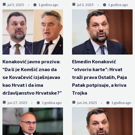
jul 5, 2025
1 godina ago
jul 3, 2025
1 godina ago
Konaković javno proziva:
Elmedin Konaković
“Da li je Komšić znao da
“otvorio karte”: Hrvat
se Kovačević izjašnjavao
traži prava Ostalih, Paja
kao Hrvat i da ima
Patak potpisuje, a kriva
državljanstvo Hrvatske?”
Trojka
jun 27, 2025
1 godina ago
jun 26, 2025
1 godina ago