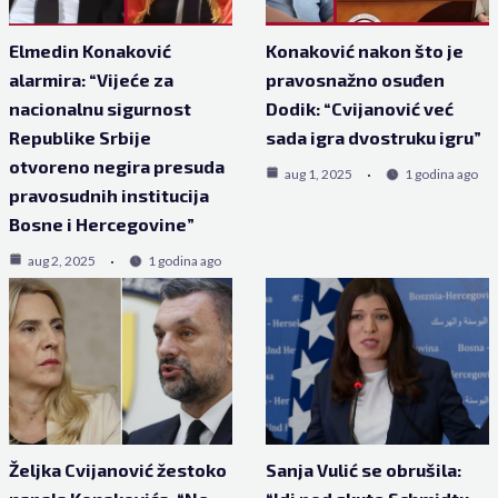
Elmedin Konaković
Konaković nakon što je
alarmira: “Vijeće za
pravosnažno osuđen
nacionalnu sigurnost
Dodik: “Cvijanović već
Republike Srbije
sada igra dvostruku igru”
otvoreno negira presuda
aug 1, 2025
1 godina ago
pravosudnih institucija
Bosne i Hercegovine”
aug 2, 2025
1 godina ago
Željka Cvijanović žestoko
Sanja Vulić se obrušila: