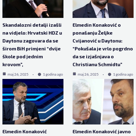
Skandalozni detalji izašli
Elmedin Konaković o
na vidjelo: Hrvatski HDZ u
ponašanju Željke
Daytonu zagovara da se
Cvijanović u Daytonu:
širom BiH primjeni “dvije
“Pokušala je vrlo pogrdno
škole pod jednim
da se izjašnjava o
krovom”,
Christianu Schmidtu”
maj 26, 2025
1 godina ago
maj 26, 2025
1 godina ago
Elmedin Konaković
Elmedin Konaković javno