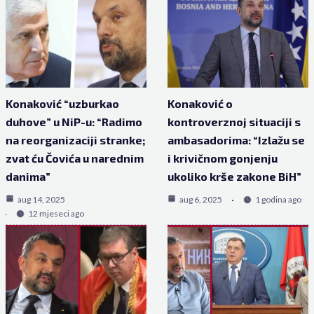
Konaković “uzburkao
Konaković o
duhove” u NiP-u: “Radimo
kontroverznoj situaciji s
na reorganizaciji stranke;
ambasadorima: “Izlažu se
zvat ću Čovića u narednim
i krivičnom gonjenju
danima”
ukoliko krše zakone BiH”
aug 14, 2025
aug 6, 2025
1 godina ago
12 mjeseci ago