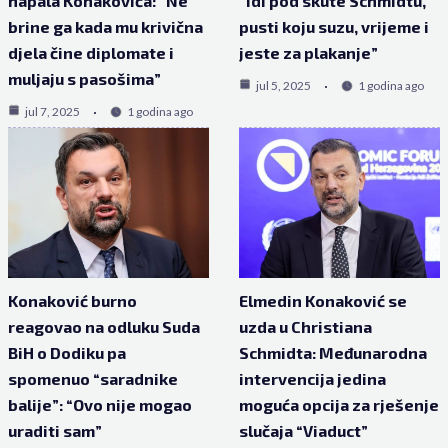
napala Konakovića: “Ne
“Idi pod skute Schmidtu,
brine ga kada mu krivična
pusti koju suzu, vrijeme i
djela čine diplomate i
jeste za plakanje”
muljaju s pasošima”
jul 5, 2025
1 godina ago
jul 7, 2025
1 godina ago
Konaković burno
Elmedin Konaković se
reagovao na odluku Suda
uzda u Christiana
BiH o Dodiku pa
Schmidta: Međunarodna
spomenuo “saradnike
intervencija jedina
balije”: “Ovo nije mogao
moguća opcija za rješenje
uraditi sam”
slučaja “Viaduct”