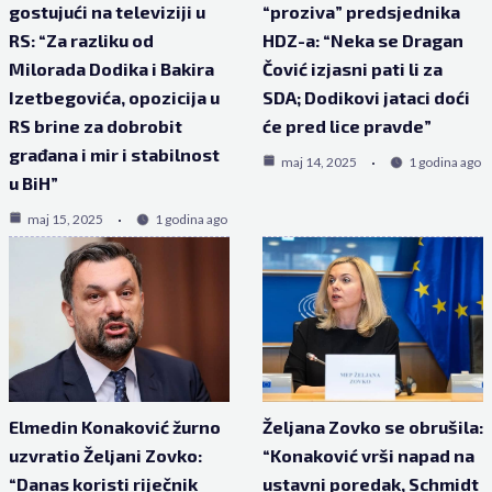
gostujući na televiziji u
“proziva” predsjednika
RS: “Za razliku od
HDZ-a: “Neka se Dragan
Milorada Dodika i Bakira
Čović izjasni pati li za
Izetbegovića, opozicija u
SDA; Dodikovi jataci doći
RS brine za dobrobit
će pred lice pravde”
građana i mir i stabilnost
maj 14, 2025
1 godina ago
u BiH”
maj 15, 2025
1 godina ago
Elmedin Konaković žurno
Željana Zovko se obrušila:
uzvratio Željani Zovko:
“Konaković vrši napad na
“Danas koristi riječnik
ustavni poredak, Schmidt