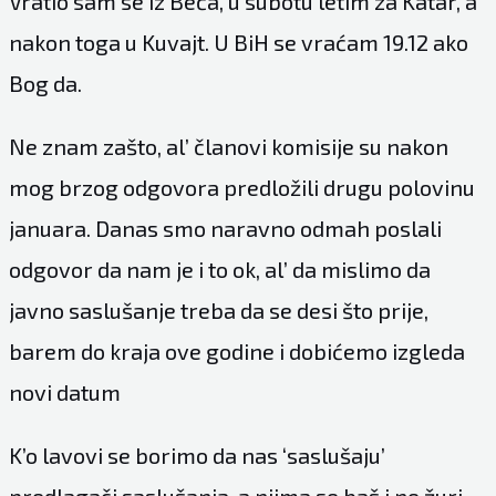
Vratio sam se iz Beča, u subotu letim za Katar, a
nakon toga u Kuvajt. U BiH se vraćam 19.12 ako
Bog da.
Ne znam zašto, al’ članovi komisije su nakon
mog brzog odgovora predložili drugu polovinu
januara. Danas smo naravno odmah poslali
odgovor da nam je i to ok, al’ da mislimo da
javno saslušanje treba da se desi što prije,
barem do kraja ove godine i dobićemo izgleda
novi datum
K’o lavovi se borimo da nas ‘saslušaju’
predlagači saslušanja, a njima se baš i ne žuri.