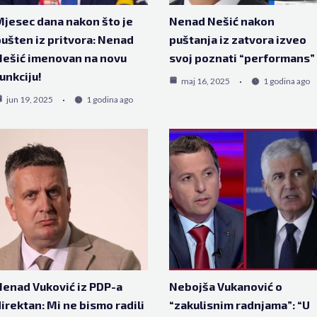
jesec dana nakon što je
Nenad Nešić nakon
ušten iz pritvora: Nenad
puštanja iz zatvora izveo
ešić imenovan na novu
svoj poznati “performans”
unkciju!
maj 16, 2025
1 godina ago
jun 19, 2025
1 godina ago
enad Vuković iz PDP-a
Nebojša Vukanović o
irektan: Mi ne bismo radili
“zakulisnim radnjama”: “U