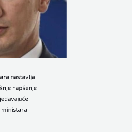
ara nastavlja
ašnje hapšenje
sjedavajuće
u ministara