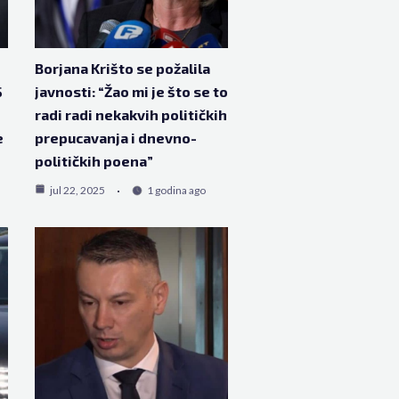
Borjana Krišto se požalila
S
javnosti: “Žao mi je što se to
radi radi nekakvih političkih
e
prepucavanja i dnevno-
političkih poena”
jul 22, 2025
1 godina ago