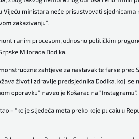
u Vijeću ministara neće prisustvovati sjednicama ni
vom zakazivanju”.
 montiranim procesom, odnosno političkim progo
Srpske Milorada Dodika.
onstruozne zahtjeve za nastavak te farse pred S
ava život i zdravlje predsjednika Dodika, koji se 
om oporavku”, naveo je Košarac na “Instagramu”.
tao – “ko je sljedeća meta preko koje pucaju u Rep