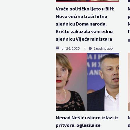
Vruće političko ljeto u BiH:
M
Nova većina traži hitnu
p
sjednicu Doma naroda,
N
Krišto zakazala vanrednu
f
sjednicu Vijeća ministara
jun 26, 2025
1 godina ago
Nenad Nešić uskoro izlazi iz
N
pritvora, oglasila se
d