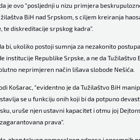
 da je ovo “posljednji u nizu primjera beskrupuloz
užilaštva BiH nad Srpskom, s ciljem kreiranja haosa
e, te diskreditacije srpskog kadra”.
da bi, ukoliko postoji sumnja za nezakonito postup
e institucije Republike Srpske, a ne da Tužilaštvo
solutno neprimjeren način lišava slobode Nešića.
di Košarac, “evidentno je da Tužilaštvo BiH manip
tavlja se u funkciju onih koji bi da potpuno devast
ku, uruše njen ustavni kapacitet i otmu joj Dejto
agarantovana prava”.
 da, zbog takvog nemoralnog odnosa i enormnih pr