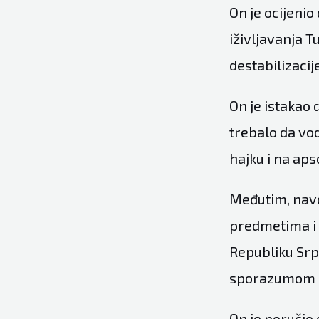
On je ocijenio
iživljavanja T
destabilizacij
On je istakao 
trebalo da vod
hajku i na ap
Međutim, navo
predmetima i s
Republiku Srps
sporazumom z
On je poručio