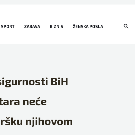
Sear
SPORT
ZABAVA
BIZNIS
ŽENSKA POSLA
sigurnosti BiH
stara neće
odršku njihovom