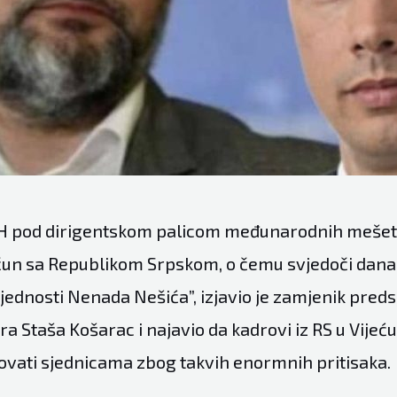
iH pod dirigentskom palicom međunarodnih mešet
ačun sa Republikom Srpskom, o čemu svjedoči dan
jednosti Nenada Nešića”, izjavio je zamjenik pred
ra Staša Košarac i najavio da kadrovi iz RS u Vijeć
ovati sjednicama zbog takvih enormnih pritisaka.