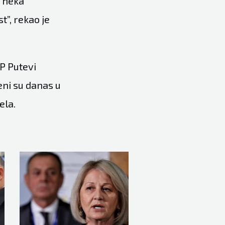
, neka
t”, rekao je
JP Putevi
eni su danas u
ela.