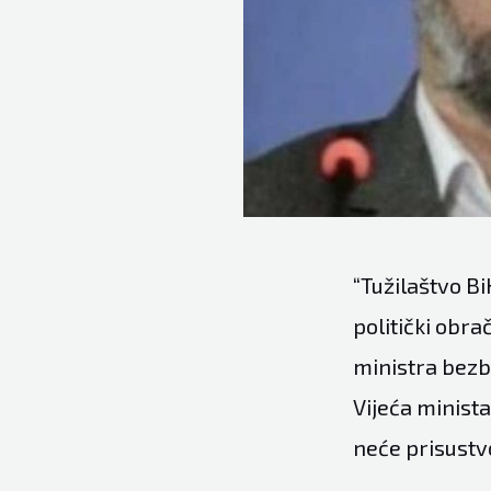
“Tužilaštvo B
politički obr
ministra bezb
Vijeća minista
neće prisustv