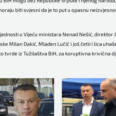
 u BiH mogu bez Republike Srpske i njenog naroda
moraju biti svjesni da je to put u opasnu neizvjesnos
ednosti u Vijeću ministara Nenad Nešić, direktor 
ke Milan Dakić, Mladen Lučić i još četiri lica uhaš
 tvrde iz Tužilaštva BiH, za koruptivna krivična dj