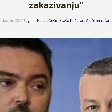
zakazivanju”
dec 26, 2024
Tag - 
Nenad Nešić
Staša Košarac
Vijeće ministara