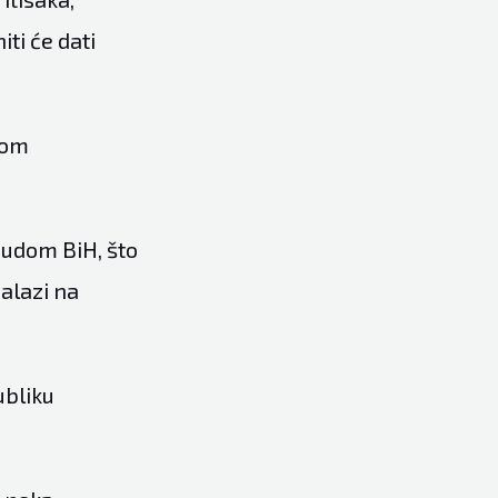
ti će dati
nom
udom BiH, što
nalazi na
ubliku