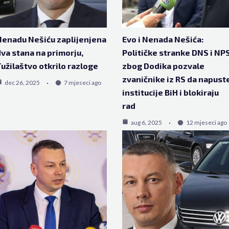
enadu Nešiću zaplijenjena
Evo i Nenada Nešića:
va stana na primorju,
Političke stranke DNS i NP
užilaštvo otkrilo razloge
zbog Dodika pozvale
zvaničnike iz RS da napust
dec 26, 2025
7 mjeseci ago
institucije BiH i blokiraju
rad
aug 6, 2025
12 mjeseci ago