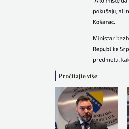
“Ako misle da
pokušaju, ali 
Košarac.
Ministar bezbj
Republike Srps
predmetu, kako
Pročitajte više