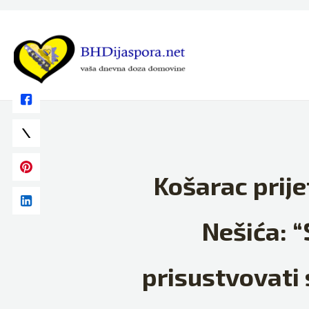
Skip
to
content
Košarac prije
Nešića: “
prisustvovati 