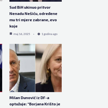
Sud BiH ukinuo pritvor
Nenadu Nešiću, određene
mu tri mjere zabrane, evo
koje
maj 16, 2025
1 godina ago
Milan Dunović iz DF-a
optužuje: “Borjana Krišto je