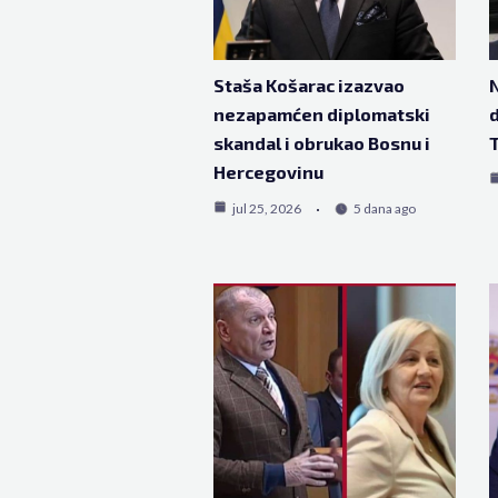
Staša Košarac izazvao
N
nezapamćen diplomatski
d
skandal i obrukao Bosnu i
T
Hercegovinu
jul 25, 2026
5 dana ago