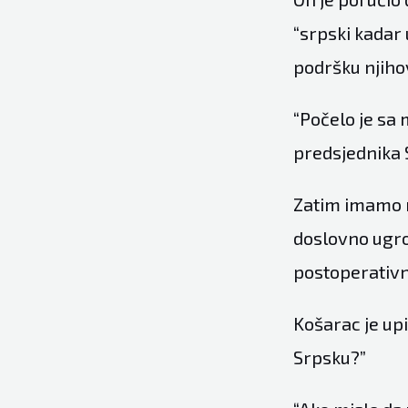
“srpski kadar 
podršku njiho
“Počelo je sa
predsjednika 
Zatim imamo m
doslovno ugrož
postoperativn
Košarac je upi
Srpsku?”