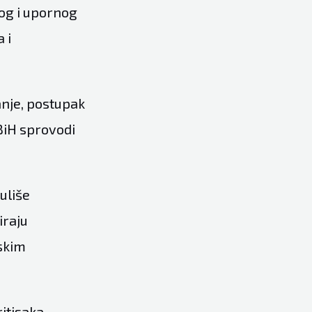
nog i upornog
 i
anje, postupak
 BiH sprovodi
uliše
iraju
nskim
itisaka,