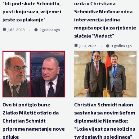
“Idi pod skute Schmidtu,
uzda u Christiana
pusti koju suzu, vrijeme i
Schmidta: Međunarodna
jeste za plakanje”
intervencija jedina
moguća opcija za rješenje
jul 5, 2025
1 godina ago
slučaja “Viaduct”
jul 3, 2025
1 godina ago
Ovo bi podiglo buru:
Christian Schmidt nakon
Zlatko Miletić otkrio da
sastanka sa novim šefom
Christian Schmidt
diplomatije Njemačke:
priprema nametanje nove
“Loša vijest za nekolicinu
odluke
tvrdoglavih pojedinaca”