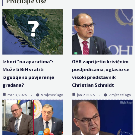
Pročitajte više
Izbori “na aparatima”:
OHR zaprijetio krivičnim
Može li BiH vratiti
posljedicama, oglasio se
izgubljeno povjerenje
visoki predstavnik
građana?
Christian Schmidt
mar 3, 2026
5 mjeseci ago
jan 9, 2026
7 mjeseci ago