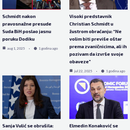
Schmidt nakon
Visoki predstavnik
pravosnažne presude
Christian Schmidt u
Suda BiH poslao jasnu
žustrom obraćanju: “Ne
poruku Dodiku
volim biti previše oštar
prema zvaničnicima, ali ih
aug 1, 2025
1 godina ago
pozivam da izvrše svoje
obaveze”
jul 22, 2025
1 godina ago
Sanja Vulić se obrušila:
Elmedin Konaković se