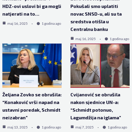
HDZ-ovi uslovi bi ga mogli
Pokušali smo uplatiti
natjerati na to…
novac SNSD-u, ali su ta
sredstva otišla u
maj 16, 2025
1 godina ago
Centralnu banku
maj 16, 2025
1 godina ago
Željana Zovko se obrušila:
Cvijanović se obrušila
“Konaković vrši napad na
nakon sjednice UN-a:
ustavni poredak, Schmidt
“Schmidt potonuo,
neizabran”
Lagumdžija na iglama”
maj 13, 2025
1 godina ago
maj 7, 2025
1 godina ago