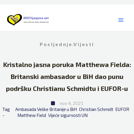
Skip
to
content
Posljednje
Vijesti
,
Kristalno jasna poruka Matthewa Fielda:
Britanski ambasador u BiH dao punu
podršku Christianu Schmidtu i EUFOR-u
nov 4, 2021
Tag 
Ambasada Velike Britanije u BiH
Christian Schmidt
EUFOR
- 
Matthew Field
Vijeće sigurnosti UN