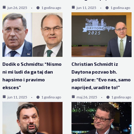
jun 26, 2025
1 godina ago
jun 11, 2025
1 godina ago
Dodik o Schmidtu: “Nismo
Christian Schmidt iz
ni mi ludi da ga taj dan
Daytona pozvao bh.
hapsimo i pravimo
političare: “Evo nas, samo
eksces”
naprijed, uradite to!”
jun 11, 2025
1 godina ago
maj 26, 2025
1 godina ago