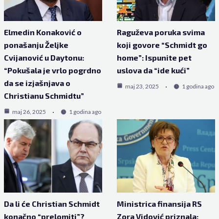
Elmedin Konaković o
Raguževa poruka svima
ponašanju Željke
koji govore “Schmidt go
Cvijanović u Daytonu:
home”: Ispunite pet
“Pokušala je vrlo pogrdno
uslova da “ide kući”
da se izjašnjava o
maj 23, 2025
1 godina ago
Christianu Schmidtu”
maj 26, 2025
1 godina ago
Da li će Christian Schmidt
Ministrica finansija RS
konačno “prelomiti”?
Zora Vidović priznala: